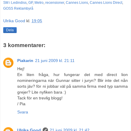
SM i Ledindiss
,
GP
,
Metro
,
recensioner
,
Cannes Lions
,
Cannes Lions Direct
,
GOSS Reklambyrå
Ulrika Good
kl.
19:05
Dela
3 kommentarer:
Piakarin
21 juni 2009 kl. 21:11
Hej!
En liten fråga, hur fungerar det med direct lion
nomineringarna när Gunnar sitter i juryn? Blir inte det nån
sorts jäv? för ni jobbar väl på samma firma med typ samma
grejer? Lite nyfiken bara :)
Tack för en trevlig blogg!
/ Pia
Svara
Ulrika Good
21 juni 2009 kl. 21:42