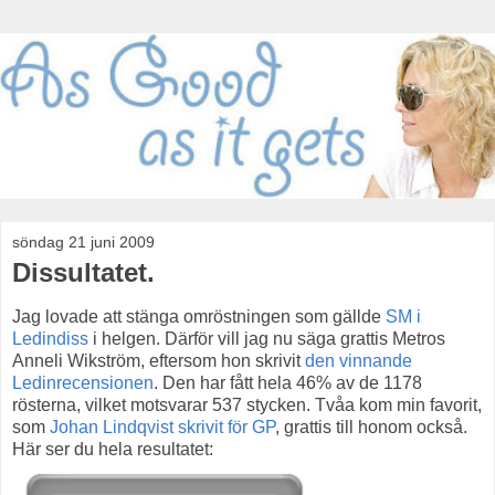
söndag 21 juni 2009
Dissultatet.
Jag lovade att stänga omröstningen som gällde
SM i
Ledindiss
i helgen. Därför vill jag nu säga grattis Metros
Anneli Wikström, eftersom hon skrivit
den vinnande
Ledinrecensionen
. Den har fått hela 46% av de 1178
rösterna, vilket motsvarar 537 stycken. Tvåa kom min favorit,
som
Johan Lindqvist skrivit för GP
, grattis till honom också.
Här ser du hela resultatet: