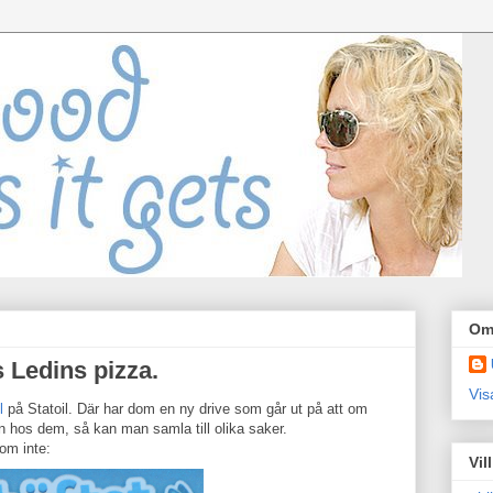
Om
s Ledins pizza.
Vis
l
på Statoil. Där har dom en ny drive som går ut på att om
n hos dem, så kan man samla till olika saker.
om inte:
Vil