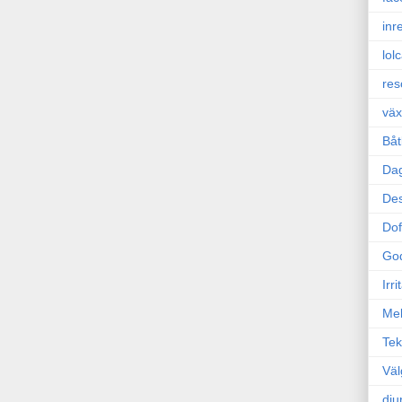
inr
lol
res
väx
Båt
Da
Des
Dof
Go
Irr
Mel
Tek
Väl
dju