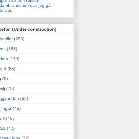
gts VVS och reklam.
lambranschen och jag går i
terapi.
ketter (Under construction)
sonligt
(296)
ams
(163)
klam
(119)
att
(85)
(79)
ilj
(75)
ggvärlden
(63)
ningar
(49)
sik
(46)
SS
(43)
nes Lions
(37)