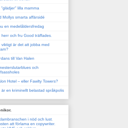
"glädjer" lilla mamma
 Mollys smarta affärsidé
u en medelåldersfredag
 herr och fru Good träffades.
 viktigt är det att jobba med
lam?
rdans till Van Halen
esterslutarblues och
fsassholes
lon Hotel – eller Fawlty Towers?
 är en kriminellt belastad språkpolis
nikor.
lambranschen i nöd och lust.
sten att förlama en copywriter.