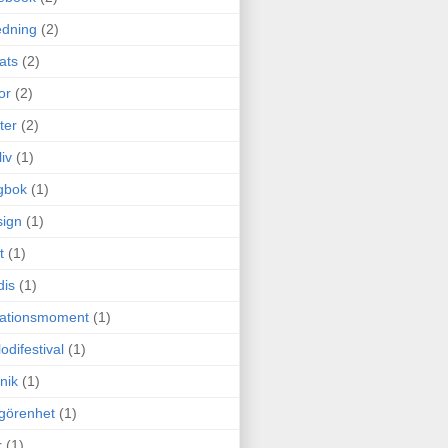
edning
(2)
cats
(2)
or
(2)
ter
(2)
liv
(1)
gbok
(1)
ign
(1)
t
(1)
dis
(1)
itationsmoment
(1)
odifestival
(1)
nik
(1)
görenhet
(1)
r
(1)