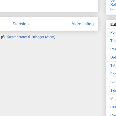
Ben
Rek
par
Startsida
Äldre inlägg
Eti
Per
 på:
Kommentarer till inlägget (Atom)
Tr
Re
Deb
TV
Fam
Blo
Tid
Mu
GO
Can