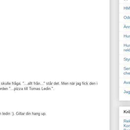
HM 
Odd
Änn
Hur
Hur
rek
Sty
Sem
che
Ava
ulle fråga. "...allt från..." står det. Men när jag fick den i
den "...pizza till Tomas Ledin.".
Jag
Krö
 ledin :). Gillar din hang up.
Rek
Kon