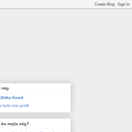
 mig
Ulrika Good
a hela min profil
l du mejla mig?