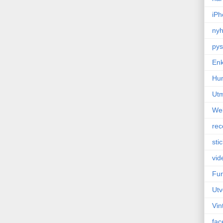
iPh
nyh
pys
Enk
Hu
Ut
We
rec
sti
vid
Fun
Utv
Vin
fac