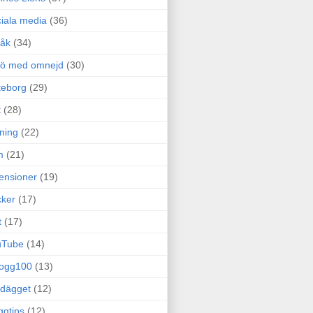
iala media
(36)
råk
(34)
rö med omnejd
(30)
teborg
(29)
t
(28)
ning
(22)
m
(21)
ensioner
(19)
ker
(17)
t
(17)
uTube
(14)
logg100
(13)
dägget
(12)
ggtips
(12)