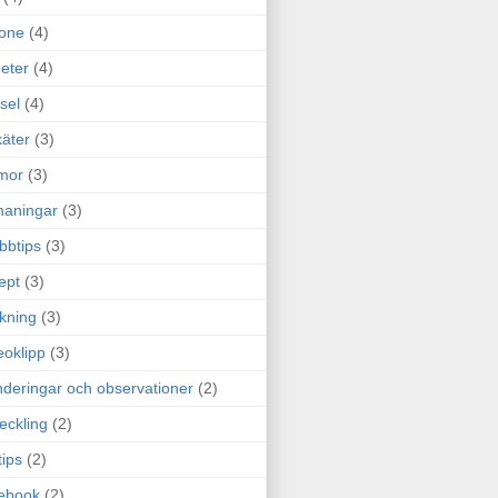
one
(4)
eter
(4)
sel
(4)
äter
(3)
mor
(3)
maningar
(3)
bbtips
(3)
ept
(3)
ckning
(3)
eoklipp
(3)
deringar och observationer
(2)
eckling
(2)
tips
(2)
ebook
(2)