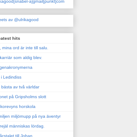
ikagood[snabel-a]gmail[punkt]com
ets av @ulrikagood
atest hits
, mina ord är inte till salu.
karriär som aldig blev.
genakronymerna
i Ledindiss
 bästa av två världar
onet på Gripsholms slott
korevyns horskola
iljen miljömupp på nya äventyr
rejäl människas lördag.
årstalet till Johan