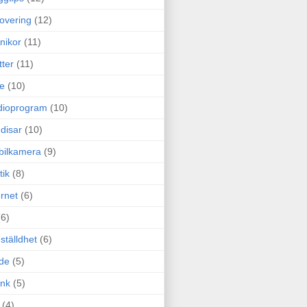
overing
(12)
nikor
(11)
tter
(11)
e
(10)
dioprogram
(10)
disar
(10)
bilkamera
(9)
tik
(8)
ernet
(6)
(6)
ställdhet
(6)
de
(5)
ink
(5)
(4)