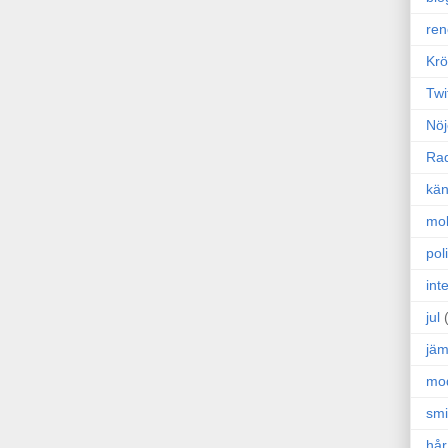
ren
Krö
Twi
Nöj
Ra
kän
mo
poli
int
jul
jäm
mo
sm
hår