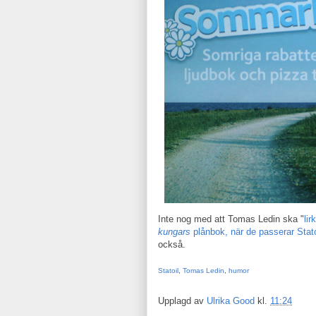
Inte nog med att Tomas Ledin ska "
lir
kungars
plånbok, när de passerar Stato
också.
Statoil
,
Tomas Ledin
,
humor
Upplagd av
Ulrika Good
kl.
11:24