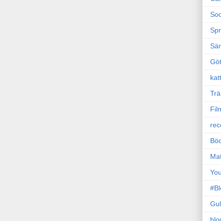
Soc
Sp
Sä
Gö
kat
Trä
Fil
rec
Böc
Ma
Yo
#B
Gul
blo