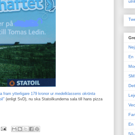
ulr
Twe
Gre
Nej
En 
Mo
SM 
Det
ka fram ytterligare 179 kronor ur
medelklassens okrönta
Lej
il"
(enligt SvD), nu ska Statoilkunderna sala till hans pizza
Vec
Fam
En 
50-