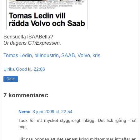
Sensuella ISAABella?
Ur dagens GT/Expressen.
Tomas Ledin
,
bilindustrin
,
SAAB
,
Volvo
,
kris
Ulrika Good
kl.
22:06
Dela
7 kommentarer:
Nemo
3 juni 2009 kl. 22:54
Tack för ett mycket styggroligt inlägg. Det fick igång - iaf
mig;
Låt oss hoppas att det senast kring midsommar inträffar en