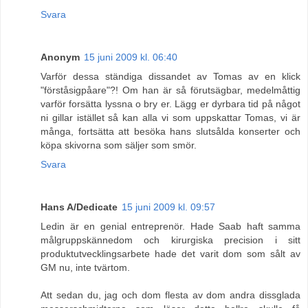
Svara
Anonym
15 juni 2009 kl. 06:40
Varför dessa ständiga dissandet av Tomas av en klick
"förståsigpåare"?! Om han är så förutsägbar, medelmåttig
varför forsätta lyssna o bry er. Lägg er dyrbara tid på något
ni gillar istället så kan alla vi som uppskattar Tomas, vi är
många, fortsätta att besöka hans slutsålda konserter och
köpa skivorna som säljer som smör.
Svara
Hans A/Dedicate
15 juni 2009 kl. 09:57
Ledin är en genial entreprenör. Hade Saab haft samma
målgruppskännedom och kirurgiska precision i sitt
produktutvecklingsarbete hade det varit dom som sålt av
GM nu, inte tvärtom.
Att sedan du, jag och dom flesta av dom andra dissglada