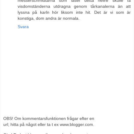
messerschmidtarna som läser detta hellre skulle få
visdomständerna utdragna genom tårkanalerna än att
lyssna på karln hör liksom inte hit. Det är vi som är
konstiga, dom andra är normala.
Svara
OBS! Om kommentarsfunktionen frågar efter en
url; hitta på något eller ta t ex www.blogger.com.