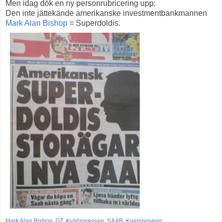
Men idag dök en ny personrubricering upp:
Den inte jättekände amerikanske investmentbankmannen
Mark Alan Bishop
= Superdoldis.
Mark Alan Bishop
,
GT
,
Kvällspressen
,
SAAB
,
Koeningsegg