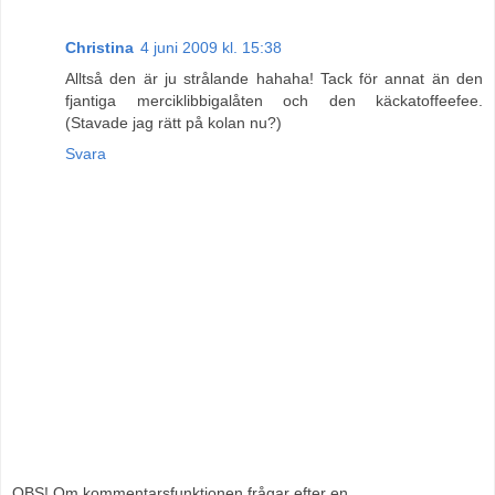
Christina
4 juni 2009 kl. 15:38
Alltså den är ju strålande hahaha! Tack för annat än den
fjantiga merciklibbigalåten och den käckatoffeefee.
(Stavade jag rätt på kolan nu?)
Svara
OBS! Om kommentarsfunktionen frågar efter en