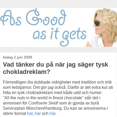
tisdag 2 juni 2009
Vad tänker du på när jag säger tysk
chokladreklam?
Förmodligen illa dubbade vidrigheter med
tradition
och
trök
som ledstjärnor. Det gör jag också. Därför är det extra kul att
hitta en tysk chokladreklam med både udd och humor.
"All the nuts in the world in finest chocolate" står det i
annonsen för
Confiserie Seidl
som är gjorda av byrå
Serviceplan München/Hamburg. Du kan se annonserna i
större format
här
,
här
och
här
.