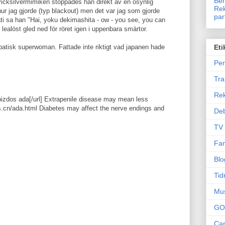
Ben
kvicksilvermimiken stoppades han direkt av en osynlig
Rek
hur jag gjorde (typ blackout) men det var jag som gjorde
par
epati sa han "Hai, yoku dekimashita - ow - you see, you can
 lealöst gled ned för röret igen i uppenbara smärtor.
epatisk superwoman. Fattade inte riktigt vad japanen hade
Eti
Per
Tr
Re
]pizdos ada[/url] Extrapenile disease may mean less
s.cn/ada.html Diabetes may affect the nerve endings and
Deb
TV
Fam
Blo
Tid
Mu
GO
Can