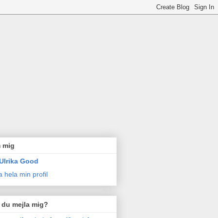
 mig
Ulrika Good
a hela min profil
l du mejla mig?