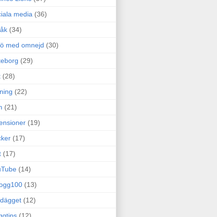
iala media
(36)
råk
(34)
rö med omnejd
(30)
teborg
(29)
t
(28)
ning
(22)
m
(21)
ensioner
(19)
ker
(17)
t
(17)
uTube
(14)
logg100
(13)
dägget
(12)
ggtips
(12)