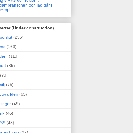
gts VVS och reklam.
lambranschen och jag går i
terapi.
ketter (Under construction)
sonligt
(296)
ams
(163)
klam
(119)
att
(85)
(79)
ilj
(75)
ggvärlden
(63)
ningar
(49)
sik
(46)
SS
(43)
nes Lions
(37)