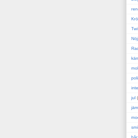
ren
Krö
Twi
Nöj
Ra
kän
mo
poli
int
jul
jäm
mo
sm
hår