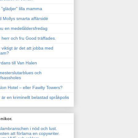
"glädjer" lilla mamma
 Mollys smarta affärsidé
u en medelåldersfredag
 herr och fru Good träffades.
 viktigt är det att jobba med
lam?
rdans till Van Halen
esterslutarblues och
fsassholes
lon Hotel – eller Fawlty Towers?
 är en kriminellt belastad språkpolis
nikor.
lambranschen i nöd och lust.
sten att förlama en copywriter.