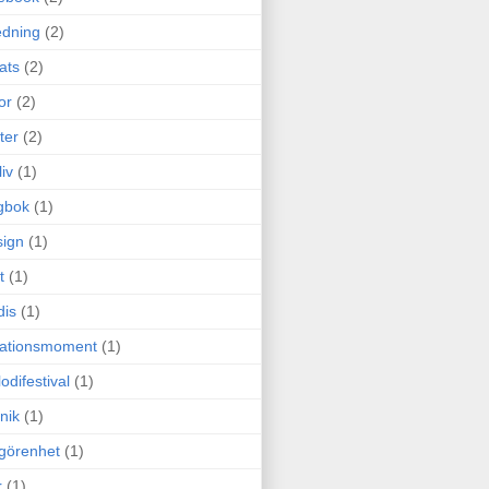
edning
(2)
cats
(2)
or
(2)
ter
(2)
liv
(1)
gbok
(1)
ign
(1)
t
(1)
dis
(1)
itationsmoment
(1)
odifestival
(1)
nik
(1)
görenhet
(1)
r
(1)