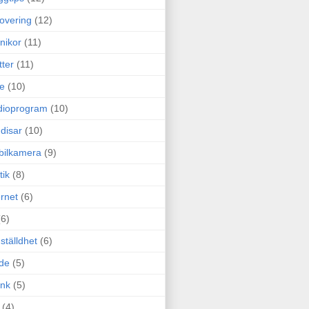
overing
(12)
nikor
(11)
tter
(11)
e
(10)
dioprogram
(10)
disar
(10)
bilkamera
(9)
tik
(8)
ernet
(6)
(6)
ställdhet
(6)
de
(5)
ink
(5)
(4)