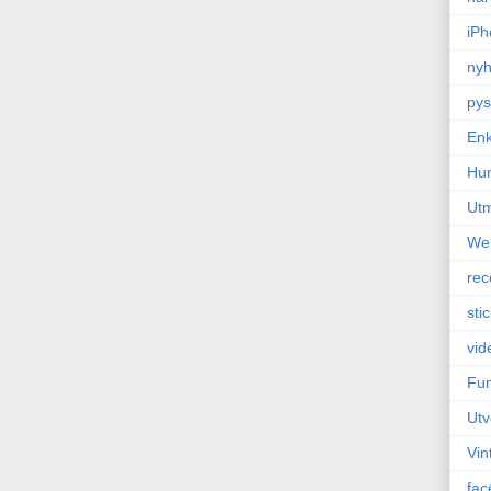
iPh
nyh
pys
Enk
Hu
Ut
We
rec
sti
vid
Fun
Utv
Vin
fac