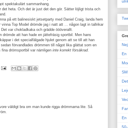
ulr
ågot spektakulärt sammanhang.
 det heta. Och det är just det den gör. Sätter löjligt trista och
and.
Twe
 hamna på ett balinesiskt jetsetparty med Daniel Craig, landa hem
 vinna Top Model drömde jag i natt att … någon lagt in tallrikar
. Det var chokladkaka och grädde öööverallt.
 drömde att han hade en jättefräsig sportbil. Men hans
Gre
käppar i det specialfälgade hjulet genom att se till att han
Nej
dan förvandlades drömmen till något lika glättat som en
 fina drömsportbil var nämligen
inte korrekt försäkrad
.
En 
Mo
SM 
Det
Lej
Vec
t vore väldigt bra om man kunde rigga drömmarna lite. Så
Fam
röm.
En 
50-