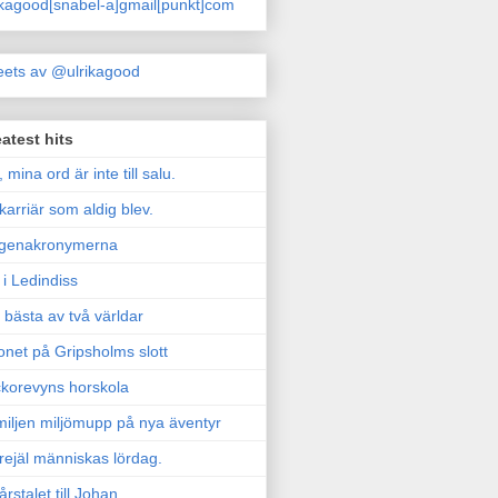
ikagood[snabel-a]gmail[punkt]com
ets av @ulrikagood
atest hits
, mina ord är inte till salu.
karriär som aldig blev.
genakronymerna
i Ledindiss
 bästa av två världar
onet på Gripsholms slott
korevyns horskola
iljen miljömupp på nya äventyr
rejäl människas lördag.
årstalet till Johan