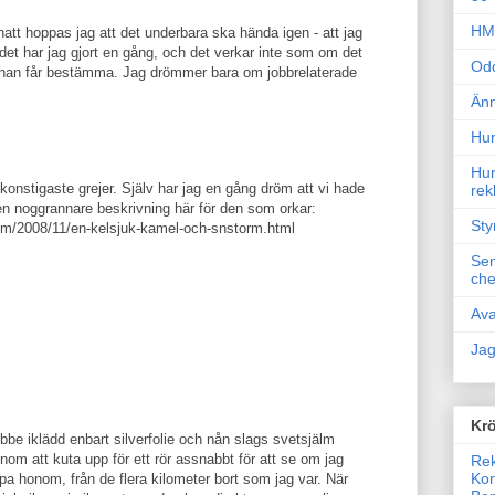
HM 
natt hoppas jag att det underbara ska hända igen - att jag
det har jag gjort en gång, och det verkar inte som om det
Odd
rnan får bestämma. Jag drömmer bara om jobbrelaterade
Änn
Hur
Hur
nstigaste grejer. Själv har jag en gång dröm att vi hade
rek
en noggrannare beskrivning här för den som orkar:
Sty
com/2008/11/en-kelsjuk-kamel-och-snstorm.html
Sem
che
Ava
Jag
Krö
be iklädd enbart silverfolie och nån slags svetsjälm
nom att kuta upp för ett rör assnabbt för att se om jag
Rek
Kon
pa honom, från de flera kilometer bort som jag var. När