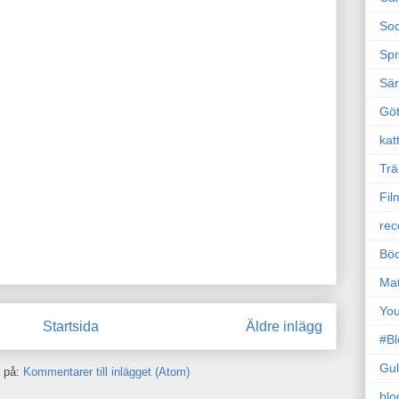
Soc
Sp
Sä
Gö
kat
Trä
Fil
rec
Böc
Ma
Yo
Startsida
Äldre inlägg
#B
Gul
 på:
Kommentarer till inlägget (Atom)
blo