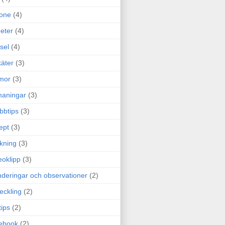
one
(4)
eter
(4)
sel
(4)
äter
(3)
mor
(3)
maningar
(3)
bbtips
(3)
ept
(3)
ckning
(3)
eoklipp
(3)
deringar och observationer
(2)
eckling
(2)
tips
(2)
ebook
(2)