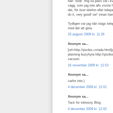
han "lurat" mig så pass väl i 
vägg, som jag inte alls visste 
det, för över telefon eller tel
do it, very good! ow" innan han
Tydligen var jag nån slags tel
med det att göra.
25 augusti 2009 kl. 11:26
Anonym sa...
[url=http://pizdos.cn/ada.html
planning buzyhyta http://pizdo
vacuum
16 november 2009 kl. 12:53
Anonym sa...
varfor inte:)
4 december 2009 kl. 12:01
Anonym sa...
Tack for intiresny Blog
4 december 2009 kl. 12:02