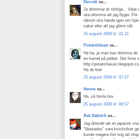
Deccati
sa...
Ja drömmar är störiga... Varje 
ska drömma att jag flyger. För 
nånsin ska hända igen om hjä
saker eller att jag glömt nåt.
25 augusti 2009 kl. 01:21
Potatishäxan
sa...
Ha ha, ja man kan drömma de ko
en kamel på jobbet. Det finns 
http://potatishaxan.blogspot.
Ha de bra!
25 augusti 2009 kl. 07:57
Hanna
sa...
Ha, så himla bra.
25 augusti 2009 kl. 08:57
Åsk Dabitch
sa...
Jag drömde att en japansk snub
"låtasades" vara kvicksilver ge
kunde reagera fort nog att stop