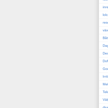
inr
lol
res
väx
Båt
Da
Des
Dof
Go
Irr
Mel
Tek
Väl
dju