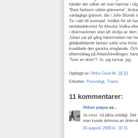
händer det sällan att man hamnar i n
”Bara fantasin sätter gränserna”, brukar
vardagliga gränser, där i John Blunds l
Ta i natt till exempel. Istället för att
worldwidekontot för Absolut Vodka eller
i diskmaskinen utan att skölja av dem
Johan var på gång häromnatten när han
glädjedödande fantasi satte sina trista 
kvaddade den ganska omgående. Och se
eftermiddag på Arbetsföredlingen; hans
”Som en dröm”? Jo, jag tackar, jag.
Upplagd av
Ulrika Good
kl.
19:33
Etiketter:
Personligt
,
Trams
11 kommentarer:
Abbes pappa
sa...
Ja visst, så jäkla onödigt. De
man kunde drömma en dröm-d
24 augusti 2009 kl. 20:31