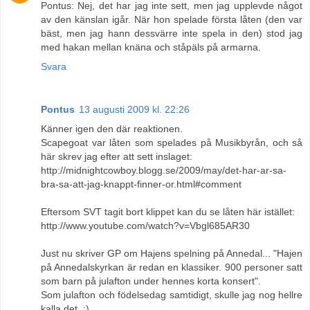
Pontus: Nej, det har jag inte sett, men jag upplevde något
av den känslan igår. När hon spelade första låten (den var
bäst, men jag hann dessvärre inte spela in den) stod jag
med hakan mellan knäna och ståpäls på armarna.
Svara
Pontus
13 augusti 2009 kl. 22:26
Känner igen den där reaktionen.
Scapegoat var låten som spelades på Musikbyrån, och så
här skrev jag efter att sett inslaget:
http://midnightcowboy.blogg.se/2009/may/det-har-ar-sa-
bra-sa-att-jag-knappt-finner-or.html#comment
Eftersom SVT tagit bort klippet kan du se låten här istället:
http://www.youtube.com/watch?v=Vbgl685AR30
Just nu skriver GP om Hajens spelning på Annedal... "Hajen
på Annedalskyrkan är redan en klassiker. 900 personer satt
som barn på julafton under hennes korta konsert".
Som julafton och födelsedag samtidigt, skulle jag nog hellre
kalla det. :)