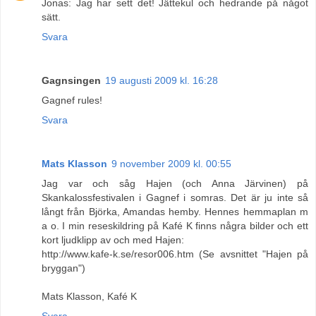
Jonas: Jag har sett det! Jättekul och hedrande på något
sätt.
Svara
Gagnsingen
19 augusti 2009 kl. 16:28
Gagnef rules!
Svara
Mats Klasson
9 november 2009 kl. 00:55
Jag var och såg Hajen (och Anna Järvinen) på
Skankalossfestivalen i Gagnef i somras. Det är ju inte så
långt från Björka, Amandas hemby. Hennes hemmaplan m
a o. I min reseskildring på Kafé K finns några bilder och ett
kort ljudklipp av och med Hajen:
http://www.kafe-k.se/resor006.htm (Se avsnittet "Hajen på
bryggan")
Mats Klasson, Kafé K
Svara