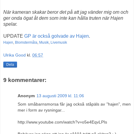
När kameran skakar beror det på att jag vänder mig om och
ger onda ögat åt dem som inte kan hålla truten när Hajen
spelar.
UPDATE
GP är också golvade av Hajen
.
Hajen
,
Blomstermåla
,
Musik
,
Livemusik
Ulrika Good
kl.
06:57
Dela
9 kommentarer:
Anonym
13 augusti 2009 kl. 11:06
Som småbarnsmorsa får jag också ståpäls av "hajen", men
mer i form av rysningar...
http://www.youtube.com/watch?v=o5e4EqvLPIs
Behöver jag säga att jag är såååå trött på skiten? ;-)