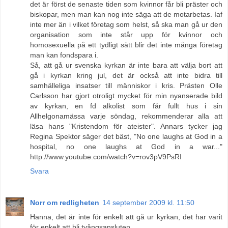
det är först de senaste tiden som kvinnor får bli präster och
biskopar, men man kan nog inte säga att de motarbetas. Iaf
inte mer än i vilket företag som helst, så ska man gå ur den
organisation som inte står upp för kvinnor och
homosexuella på ett tydligt sätt blir det inte många företag
man kan fondspara i.
Så, att gå ur svenska kyrkan är inte bara att välja bort att
gå i kyrkan kring jul, det är också att inte bidra till
samhälleliga insatser till människor i kris. Prästen Olle
Carlsson har gjort otroligt mycket för min nyanserade bild
av kyrkan, en fd alkolist som får fullt hus i sin
Allhelgonamässa varje söndag, rekommenderar alla att
läsa hans "Kristendom för ateister". Annars tycker jag
Regina Spektor säger det bäst, "No one laughs at God in a
hospital, no one laughs at God in a war..."
http://www.youtube.com/watch?v=rov3pV9PsRI
Svara
Norr om redligheten
14 september 2009 kl. 11:50
Hanna, det är inte för enkelt att gå ur kyrkan, det har varit
för enkelt att bli tvångsansluten.