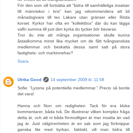
För den som vill fortsätta att "bidra till samhälleliga insatser
till människor i kris" kan jag rekommendera att bli
månadsgivare till tex Läkare utan gränser eller Röda
korset. Kyrkor har ofta en "kollektbox" där du kan lägga
valfri summa till just den kyrka du tycker bör bevaras.
Tror du inte att många organisationer skulle kunna
åstadkomma minst lika mycket om de fått tvångsansluta
medlemmar och beskatta dessa samt satt på stora
fastighets- och markinnehav?
Svara
Ulrika Good
14 september 2009 kl. 11:58
Sofie: "Lyssna på potentiella medlemmar." Precis så borde
det vara!
Hanna och Norr om redigheten: Tack för era kloka
kommentarer, båda två. De illustrerar vilken komplex fråga
detta är, och att ni båda förmodligen är mer insatta än vad
jag är. Just välgörenheten är en sak som jag förknippar
ganska lite med kyrkan, faktiskt, vill man bidra till