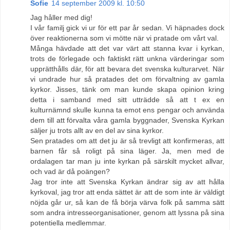
Sofie
14 september 2009 kl. 10:50
Jag håller med dig!
I vår familj gick vi ur för ett par år sedan. Vi häpnades dock
över reaktionerna som vi mötte när vi pratade om vårt val.
Många hävdade att det var värt att stanna kvar i kyrkan,
trots de förlegade och faktiskt rätt unkna värderingar som
upprätthålls där, för att bevara det svenska kulturarvet. När
vi undrade hur så pratades det om förvaltning av gamla
kyrkor. Jisses, tänk om man kunde skapa opinion kring
detta i samband med sitt utträdde så att t ex en
kulturnämnd skulle kunna ta emot ens pengar och använda
dem till att förvalta våra gamla byggnader, Svenska Kyrkan
säljer ju trots allt av en del av sina kyrkor.
Sen pratades om att det ju är så trevligt att konfirmeras, att
barnen får så roligt på sina läger. Ja, men med de
ordalagen tar man ju inte kyrkan på särskilt mycket allvar,
och vad är då poängen?
Jag tror inte att Svenska Kyrkan ändrar sig av att hålla
kyrkoval, jag tror att enda sättet är att de som inte är väldigt
nöjda går ur, så kan de få börja värva folk på samma sätt
som andra intresseorganisationer, genom att lyssna på sina
potentiella medlemmar.