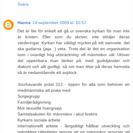
Svara
Hanna
14 september 2009 kl. 10:57
Det är lite för enkelt att gå ur svenska kyrkan för man inte
är kristen. Eller som du skriver, inte stödjer deras
värderingar. Kyrkan har väldigt mycket på sitt samvete, det
ska gudarna (jaja...) veta. Trots det är det en organisation
som i ovanligt hög utsträckning vill människor väl. Utöver
det uppenbara man tänker på, med gudstjänster och
diakoni och allt gudligt, så om man tittar på deras hemsida
så är nedanstående ett axplock:
Jourhavande präst 112 - öppen för alla som behöver en
medmänniska att prata med
Sorgegrupp
Familjerådgivning
Mot sexuella övergrepp
Samtalsakuten för människor i akut livskris
Kyrkans sociala arbete
Internationellt arbete - långsiktigt hållbar utveckling och
mänskliga rättigheter genom att ge människor resurser att