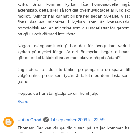
kyrka. Snart kommer kyrkan låta homosexuella ingå
äktenskap, detta sker så fort det överhuvudtaget är juridiskt
möjligt. Kvinnor har kunnat bli präster sedan 50-talet. Visst
finns det en minoritet i kyrkan som är konservativ,
homofobisk etc, en minoritet som du underlättar för genom
att gå ur och därmed inte rösta.
Någon "tvångsanslutning" har det för övrigt inte varit i
kyrkan på mycket länge. Är det för mycket begärt att man
gör en enkel faktakoll innan man skriver något sådant?
Jag noterar att du inte tänker ge pengarna du sparar till
välgörenhet, precis som tyvärr är fallet med dom flesta som
går ur.
Hoppas du har stor glädje av din hemhjälp.
Svara
Ulrika Good
14 september 2009 kl. 22:59
Thomas: Det kan du ge dig tusan på att jag kommer ha