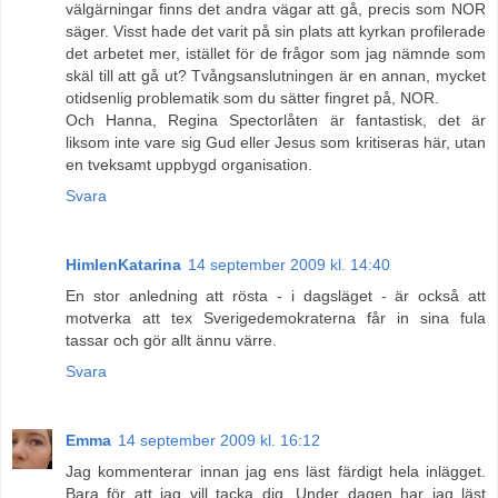
välgärningar finns det andra vägar att gå, precis som NOR
säger. Visst hade det varit på sin plats att kyrkan profilerade
det arbetet mer, istället för de frågor som jag nämnde som
skäl till att gå ut? Tvångsanslutningen är en annan, mycket
otidsenlig problematik som du sätter fingret på, NOR.
Och Hanna, Regina Spectorlåten är fantastisk, det är
liksom inte vare sig Gud eller Jesus som kritiseras här, utan
en tveksamt uppbygd organisation.
Svara
HimlenKatarina
14 september 2009 kl. 14:40
En stor anledning att rösta - i dagsläget - är också att
motverka att tex Sverigedemokraterna får in sina fula
tassar och gör allt ännu värre.
Svara
Emma
14 september 2009 kl. 16:12
Jag kommenterar innan jag ens läst färdigt hela inlägget.
Bara för att jag vill tacka dig. Under dagen har jag läst