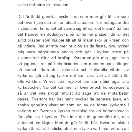
själva förbättra sin situation
Det är ändå ganska mycket bra som man gör för de som
behöver hjälp och är i en utsatt situation. Hur många andra
institutioner finns det att vända sig till när det krisar? Så fort
det händer en dödsolycka på allmänna platser, då är det
alltid präster som hjälper till att få människor ur krisen och
gå vidare. Jag är inte mer religiös än de flesta, dvs. tycker
mig vara någorlunda andlig och går i kyrkan mest på
julkonserter eller vid bröllop. Kyrkorum gör mig lugn, trots
att jag inte tror på hela historien om mannen som hänger
på korset. Bara det historiska och kulturella värdet av
kyrkorna gör att jag tycker det kan vara värt att stötta för
eftervärlden. Vi vet t.ex. mycket om vår dåtid pga. alla
kyrkoböcker. När det kommer till kvinnor och homosexuella
så är det inte riktigt rättvist att säga att de motarbetar
dessa. Tvärtom har det hänt mycket de senaste åren, en
snabb googling visar att som en av de första kyrkorna i
världen tar Svenska kyrkan ställning för att homosexuella
får gifta sig i kyrkan. Tror inte det är genomfört än, och
jättesent, verkligen. Men de går åt rätt håll. Kvinnors plats i
kyrkan är väl rätt odiskutabel, och tycka vad man vill om att