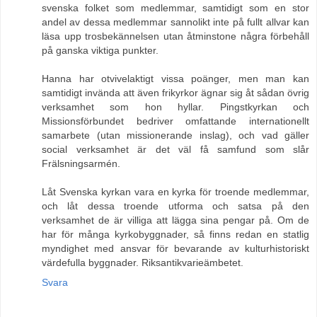
svenska folket som medlemmar, samtidigt som en stor
andel av dessa medlemmar sannolikt inte på fullt allvar kan
läsa upp trosbekännelsen utan åtminstone några förbehåll
på ganska viktiga punkter.
Hanna har otvivelaktigt vissa poänger, men man kan
samtidigt invända att även frikyrkor ägnar sig åt sådan övrig
verksamhet som hon hyllar. Pingstkyrkan och
Missionsförbundet bedriver omfattande internationellt
samarbete (utan missionerande inslag), och vad gäller
social verksamhet är det väl få samfund som slår
Frälsningsarmén.
Låt Svenska kyrkan vara en kyrka för troende medlemmar,
och låt dessa troende utforma och satsa på den
verksamhet de är villiga att lägga sina pengar på. Om de
har för många kyrkobyggnader, så finns redan en statlig
myndighet med ansvar för bevarande av kulturhistoriskt
värdefulla byggnader. Riksantikvarieämbetet.
Svara