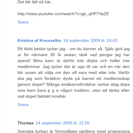
Det blir lätt så här...
http://www.youtube.com/watch?v=gb_qHP7VaZE
Svara
Kristina af Knusselbo
14 september 2009 kl. 19:43
Ett klokt beslut tycker jag - om du känner så. Själv gick jag
ur för närmare 30 år sedan, tänk vad pengar jag har
sparat! Mina barn är därför inte döpta och heller inte
medlemmar. Jag tycker det är upp till var och en när den
blir vuxen att välja om den vill vara med eller inte. Varför
ska jag som föräldrer dyvla på barnet ett medlemsskap
genom dopet? Många småbarnsföräldrar verkar idag döpa
sina barn bara p g a någon tradition, utan att tänka efter
vad dopet faktiskt innebär.
Svara
Thomas
14 september 2009 kl. 22:55
Svenska kyrkan är förmodligen världens mest progressiva