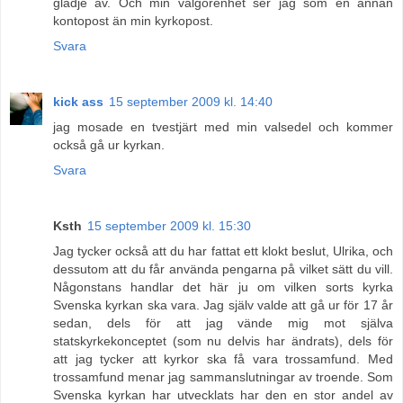
glädje av. Och min välgörenhet ser jag som en annan
kontopost än min kyrkopost.
Svara
kick ass
15 september 2009 kl. 14:40
jag mosade en tvestjärt med min valsedel och kommer
också gå ur kyrkan.
Svara
Ksth
15 september 2009 kl. 15:30
Jag tycker också att du har fattat ett klokt beslut, Ulrika, och
dessutom att du får använda pengarna på vilket sätt du vill.
Någonstans handlar det här ju om vilken sorts kyrka
Svenska kyrkan ska vara. Jag själv valde att gå ur för 17 år
sedan, dels för att jag vände mig mot själva
statskyrkekonceptet (som nu delvis har ändrats), dels för
att jag tycker att kyrkor ska få vara trossamfund. Med
trossamfund menar jag sammanslutningar av troende. Som
Svenska kyrkan har utvecklats har den en stor andel av