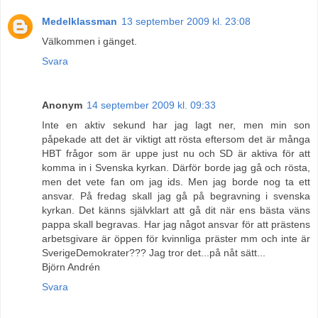
Medelklassman
13 september 2009 kl. 23:08
Välkommen i gänget.
Svara
Anonym
14 september 2009 kl. 09:33
Inte en aktiv sekund har jag lagt ner, men min son
påpekade att det är viktigt att rösta eftersom det är många
HBT frågor som är uppe just nu och SD är aktiva för att
komma in i Svenska kyrkan. Därför borde jag gå och rösta,
men det vete fan om jag ids. Men jag borde nog ta ett
ansvar. På fredag skall jag gå på begravning i svenska
kyrkan. Det känns självklart att gå dit när ens bästa väns
pappa skall begravas. Har jag något ansvar för att prästens
arbetsgivare är öppen för kvinnliga präster mm och inte är
SverigeDemokrater??? Jag tror det...på nåt sätt...
Björn Andrén
Svara