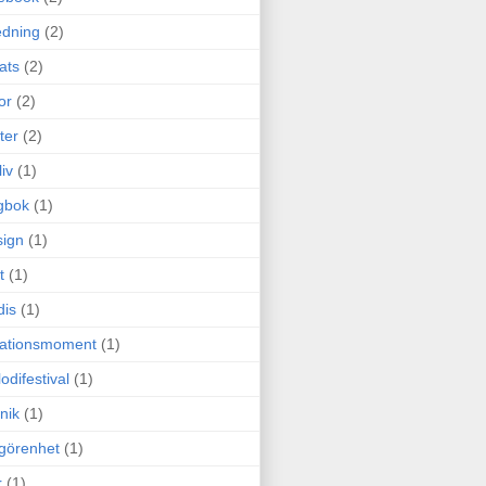
edning
(2)
cats
(2)
or
(2)
ter
(2)
liv
(1)
gbok
(1)
ign
(1)
t
(1)
dis
(1)
itationsmoment
(1)
odifestival
(1)
nik
(1)
görenhet
(1)
r
(1)