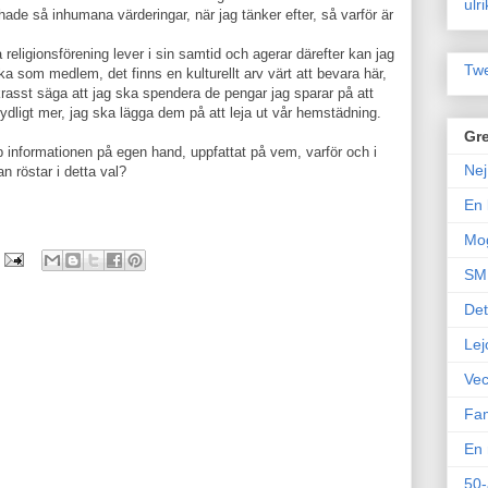
ulr
de så inhumana värderingar, när jag tänker efter, så varför är
 religionsförening lever i sin samtid och agerar därefter kan jag
Twe
a som medlem, det finns en kulturellt arv värt att bevara här,
krasst säga att jag ska spendera de pengar jag sparar på att
tydligt mer, jag ska lägga dem på att leja ut vår hemstädning.
Gre
p informationen på egen hand, uppfattat på vem, varför och i
Nej
 röstar i detta val?
En 
Mo
SM 
Det
Lej
Vec
Fam
En 
50-