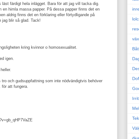
st färdigt hela inlägget. Bara för att jag vill tacka dig.
inr
m en himla massa papper. På dessa papper finns det en
 aldrig finns det en förklaring eller förtydligande på
lol
jag blir så glad. Tack!
res
väx
ngsligheten kring kvinnor o homosexualitet.
Båt
ed igen.
Da
Des
heller.
Dof
s tro och gudsuppfattning som inte nödvändigtvis behöver
 för att fungera.
Go
Irr
Mel
Tek
ch?v=gb_qHP7VaZE
Väl
dju