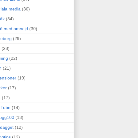
iala media
(36)
råk
(34)
rö med omnejd
(30)
teborg
(29)
t
(28)
ning
(22)
m
(21)
ensioner
(19)
ker
(17)
t
(17)
uTube
(14)
logg100
(13)
dägget
(12)
ggtips
(12)