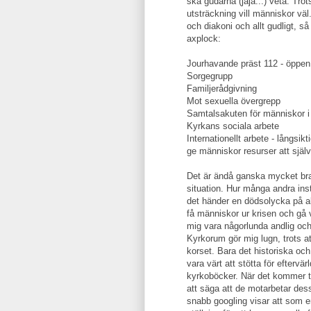
ska gudarna (jaja...) veta. Tro
utsträckning vill människor vä
och diakoni och allt gudligt, 
axplock:
Jourhavande präst 112 - öppen
Sorgegrupp
Familjerådgivning
Mot sexuella övergrepp
Samtalsakuten för människor i 
Kyrkans sociala arbete
Internationellt arbete - långsik
ge människor resurser att själva
Det är ändå ganska mycket bra
situation. Hur många andra insti
det händer en dödsolycka på allm
få människor ur krisen och gå v
mig vara någorlunda andlig och 
Kyrkorum gör mig lugn, trots a
korset. Bara det historiska och
vara värt att stötta för eftervä
kyrkoböcker. När det kommer til
att säga att de motarbetar de
snabb googling visar att som e