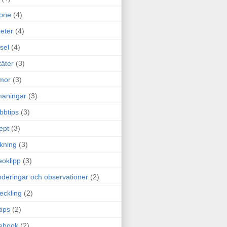
one
(4)
eter
(4)
sel
(4)
äter
(3)
mor
(3)
maningar
(3)
bbtips
(3)
ept
(3)
ckning
(3)
eoklipp
(3)
deringar och observationer
(2)
eckling
(2)
tips
(2)
ebook
(2)