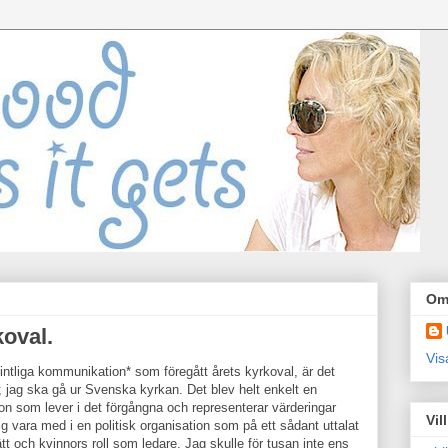
Om
koval.
Vis
fintliga kommunikation* som föregått årets kyrkoval, är det
 jag ska gå ur Svenska kyrkan. Det blev helt enkelt en
on som lever i det förgångna och representerar värderingar
Vil
rig vara med i en politisk organisation som på ett sådant uttalat
t och kvinnors roll som ledare. Jag skulle för tusan inte ens