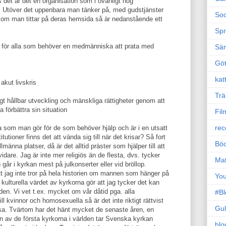
ts det är det en organisation som i ovanligt hög
l. Utöver det uppenbara man tänker på, med gudstjänster
Soc
så om man tittar på deras hemsida så är nedanstående ett
Sp
 för alla som behöver en medmänniska att prata med
Sä
Gö
kat
akut livskris
Trä
tigt hållbar utveckling och mänskliga rättigheter genom att
 förbättra sin situation
Fil
rec
 som man gör för de som behöver hjälp och är i en utsatt
tutioner finns det att vända sig till när det krisar? Så fort
Böc
änna platser, då är det alltid präster som hjälper till att
idare. Jag är inte mer religiös än de flesta, dvs. tycker
Ma
går i kyrkan mest på julkonserter eller vid bröllop.
tt jag inte tror på hela historien om mannen som hänger på
Yo
 kulturella värdet av kyrkorna gör att jag tycker det kan
rlden. Vi vet t.ex. mycket om vår dåtid pga. alla
#B
l kvinnor och homosexuella så är det inte riktigt rättvist
Gul
ssa. Tvärtom har det hänt mycket de senaste åren, en
n av de första kyrkorna i världen tar Svenska kyrkan
blo