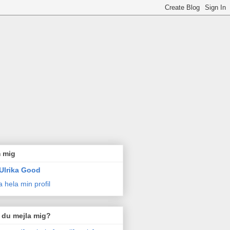
 mig
Ulrika Good
a hela min profil
l du mejla mig?