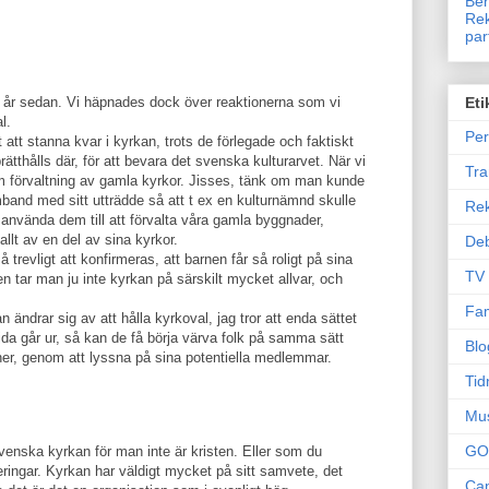
Ben
Rek
par
 par år sedan. Vi häpnades dock över reaktionerna som vi
Eti
l.
Per
att stanna kvar i kyrkan, trots de förlegade och faktiskt
ätthålls där, för att bevara det svenska kulturarvet. När vi
Tr
m förvaltning av gamla kyrkor. Jisses, tänk om man kunde
mband med sitt utträdde så att t ex en kulturnämnd skulle
Re
nvända dem till att förvalta våra gamla byggnader,
allt av en del av sina kyrkor.
Deb
 trevligt att konfirmeras, att barnen får så roligt på sina
TV
n tar man ju inte kyrkan på särskilt mycket allvar, och
Fam
 ändrar sig av att hålla kyrkoval, jag tror att enda sättet
öjda går ur, så kan de få börja värva folk på samma sätt
Blo
er, genom att lyssna på sina potentiella medlemmar.
Tid
Mu
GO
 svenska kyrkan för man inte är kristen. Eller som du
deringar. Kyrkan har väldigt mycket på sitt samvete, det
Can