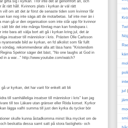
år gifta sig i kyrkan. Tror inte det är genomfört än, och
 åt rätt håll. Kvinnors plats i kyrkan är väl rätt
ren
vill om att det är först de senaste tiden som kvinnor får
an kan nog inte säga att de motarbetas. Iaf inte mer än i
Krö
ka man gå ur den organisation som inte står upp för kvinnor
Twi
 sätt blir det inte många företag man kan fondspara i.
inte bara att välja bort att gå i kyrkan kring jul, det är
Nöj
leliga insatser till människor i kris. Prästen Olle Carlsson
n nyanserade bild av kyrkan, en fd alkolist som får fullt
Ra
je söndag, rekommenderar alla att läsa hans "Kristendom
ag Regina Spektor säger det bäst, "No one laughs at God in
kän
od in a war..." http://www.youtube.com/watch?
mo
poli
int
 gå ur kyrkan, det har varit för enkelt att bli
jul
idra till samhälleliga insatser till människor i kris" kan jag
jäm
are till tex Läkare utan gränser eller Röda korset. Kyrkor
 kan lägga valfri summa till just den kyrka du tycker bör
mo
sm
sationer skulle kunna åstadkomma minst lika mycket om de
och beskatta dessa samt satt på stora fastighets- och
hår