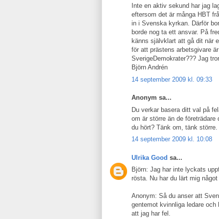
Inte en aktiv sekund har jag la
eftersom det är många HBT frå
in i Svenska kyrkan. Därför bo
borde nog ta ett ansvar. På fr
känns självklart att gå dit nä
för att prästens arbetsgivare ä
SverigeDemokrater??? Jag tror d
Björn Andrén
14 september 2009 kl. 09:33
Anonym sa...
Du verkar basera ditt val på fe
om är större än de företrädare 
du hört? Tänk om, tänk större.
14 september 2009 kl. 10:08
Ulrika Good
sa...
Björn: Jag har inte lyckats uppf
rösta. Nu har du lärt mig något i
Anonym: Så du anser att Svens
gentemot kvinnliga ledare och 
att jag har fel.