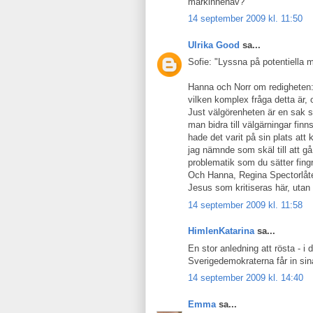
markinnehav?
14 september 2009 kl. 11:50
Ulrika Good
sa...
Sofie: "Lyssna på potentiella 
Hanna och Norr om redigheten: 
vilken komplex fråga detta är, 
Just välgörenheten är en sak so
man bidra till välgärningar fin
hade det varit på sin plats att 
jag nämnde som skäl till att g
problematik som du sätter fing
Och Hanna, Regina Spectorlåten
Jesus som kritiseras här, uta
14 september 2009 kl. 11:58
HimlenKatarina
sa...
En stor anledning att rösta - i 
Sverigedemokraterna får in sina
14 september 2009 kl. 14:40
Emma
sa...