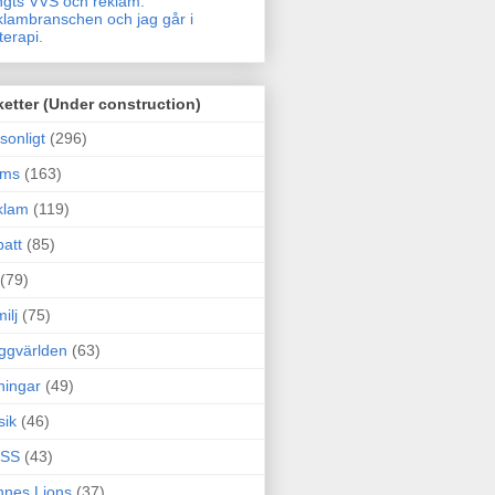
gts VVS och reklam.
lambranschen och jag går i
terapi.
ketter (Under construction)
sonligt
(296)
ams
(163)
klam
(119)
att
(85)
(79)
ilj
(75)
ggvärlden
(63)
ningar
(49)
sik
(46)
SS
(43)
nes Lions
(37)