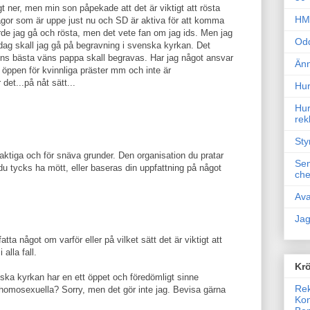
gt ner, men min son påpekade att det är viktigt att rösta
HM 
gor som är uppe just nu och SD är aktiva för att komma
rde jag gå och rösta, men det vete fan om jag ids. Men jag
Odd
edag skall jag gå på begravning i svenska kyrkan. Det
r ens bästa väns pappa skall begravas. Har jag något ansvar
Änn
r öppen för kvinnliga präster mm och inte är
et...på nåt sätt...
Hur
Hur
rek
Sty
laktiga och för snäva grunder. Den organisation du pratar
Sem
du tycks ha mött, eller baseras din uppfattning på något
che
Ava
Jag
atta något om varför eller på vilket sätt det är viktigt att
 alla fall.
Krö
ka kyrkan har en ett öppet och föredömligt sinne
Rek
homosexuella? Sorry, men det gör inte jag. Bevisa gärna
Kon