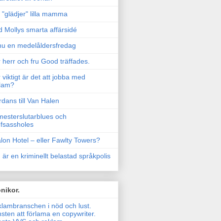
"glädjer" lilla mamma
 Mollys smarta affärsidé
u en medelåldersfredag
 herr och fru Good träffades.
 viktigt är det att jobba med
lam?
rdans till Van Halen
esterslutarblues och
fsassholes
lon Hotel – eller Fawlty Towers?
 är en kriminellt belastad språkpolis
nikor.
lambranschen i nöd och lust.
sten att förlama en copywriter.