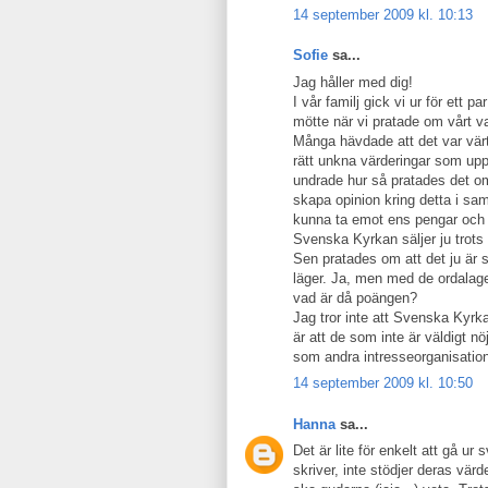
14 september 2009 kl. 10:13
Sofie
sa...
Jag håller med dig!
I vår familj gick vi ur för ett
mötte när vi pratade om vårt va
Många hävdade att det var värt 
rätt unkna värderingar som uppr
undrade hur så pratades det o
skapa opinion kring detta i sa
kunna ta emot ens pengar och a
Svenska Kyrkan säljer ju trots 
Sen pratades om att det ju är så
läger. Ja, men med de ordalage
vad är då poängen?
Jag tror inte att Svenska Kyrkan
är att de som inte är väldigt n
som andra intresseorganisation
14 september 2009 kl. 10:50
Hanna
sa...
Det är lite för enkelt att gå ur
skriver, inte stödjer deras vär