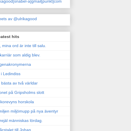
ikagood[snabel-a]gmail[punkt]com
ets av @ulrikagood
atest hits
, mina ord är inte till salu.
karriär som aldig blev.
genakronymerna
i Ledindiss
 bästa av två världar
onet på Gripsholms slott
korevyns horskola
iljen miljömupp på nya äventyr
rejäl människas lördag.
årstalet till Johan