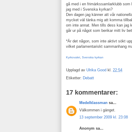
gå med i en frimärkssamlarklubb som ha
jag med i Svenska kyrkan?
Den dagen jag känner att vår nationella
mycket väl tänka mig att komma tillbak
om inte annat. Men tills dess kan jag 
går ur på något som berikar mitt liv be
*Är det någon, som inte aktivt sökt up
vilket parlamentariskt sammanhang man
Kyrkovalet
,
Svenska kyrkan
Upplagd av
Ulrika Good
kl.
22:54
Etiketter:
Debatt
17 kommentarer:
Medelklassman
sa...
Välkommen i gänget.
13 september 2009 kl. 23:08
Anonym sa...