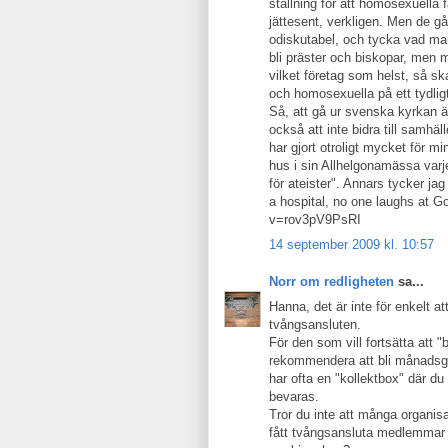
ställning för att homosexuella f
jättesent, verkligen. Men de går
odiskutabel, och tycka vad man 
bli präster och biskopar, men m
vilket företag som helst, så s
och homosexuella på ett tydligt
Så, att gå ur svenska kyrkan är 
också att inte bidra till samhäl
har gjort otroligt mycket för mi
hus i sin Allhelgonamässa var
för ateister". Annars tycker j
a hospital, no one laughs at G
v=rov3pV9PsRI
14 september 2009 kl. 10:57
Norr om redligheten
sa...
Hanna, det är inte för enkelt att
tvångsansluten.
För den som vill fortsätta att "b
rekommendera att bli månadsgiv
har ofta en "kollektbox" där du
bevaras.
Tror du inte att många organi
fått tvångsansluta medlemmar 