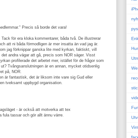
iPh
nyh
medlemmar." Precis så borde det vara!
pys
Enk
Tack för era kloka kommentarer, båda två. De illustrerar
och att ni båda förmodligen är mer insatta än vad jag är.
Hu
m jag förknippar ganska lite med kyrkan, faktiskt, vill
ns det andra vägar att gå, precis som NOR säger. Visst
Ut
kyrkan profilerade det arbetet mer, istället för de frågor som
å ut? Tvångsanslutningen är en annan, mycket otidsenlig
We
ret på, NOR.
 är fantastisk, det är liksom inte vare sig Gud eller
rec
n en tveksamt uppbygd organisation.
sti
vid
Fun
dagsläget - är också att motverka att tex
 fula tassar och gör allt ännu värre.
Utv
Vin
fac