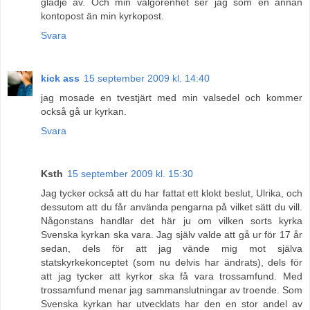
glädje av. Och min välgörenhet ser jag som en annan
kontopost än min kyrkopost.
Svara
kick ass
15 september 2009 kl. 14:40
jag mosade en tvestjärt med min valsedel och kommer
också gå ur kyrkan.
Svara
Ksth
15 september 2009 kl. 15:30
Jag tycker också att du har fattat ett klokt beslut, Ulrika, och
dessutom att du får använda pengarna på vilket sätt du vill.
Någonstans handlar det här ju om vilken sorts kyrka
Svenska kyrkan ska vara. Jag själv valde att gå ur för 17 år
sedan, dels för att jag vände mig mot själva
statskyrkekonceptet (som nu delvis har ändrats), dels för
att jag tycker att kyrkor ska få vara trossamfund. Med
trossamfund menar jag sammanslutningar av troende. Som
Svenska kyrkan har utvecklats har den en stor andel av