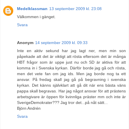
Medelklassman
13 september 2009 kl. 23:08
Välkommen i gänget.
Svara
Anonym
14 september 2009 kl. 09:33
Inte en aktiv sekund har jag lagt ner, men min son
påpekade att det är viktigt att rösta eftersom det är många
HBT frågor som är uppe just nu och SD är aktiva för att
komma in i Svenska kyrkan. Därför borde jag gå och rösta,
men det vete fan om jag ids. Men jag borde nog ta ett
ansvar. På fredag skall jag gå på begravning i svenska
kyrkan. Det känns självklart att gå dit när ens bästa väns
pappa skall begravas. Har jag något ansvar för att prästens
arbetsgivare är öppen för kvinnliga präster mm och inte är
SverigeDemokrater??? Jag tror det...på nåt sätt...
Björn Andrén
Svara