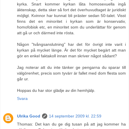
kyrka. Snart kommer kyrkan låta homosexuella ingå
äktenskap, detta sker så fort det överhuvudtaget är juridiskt
möjligt. Kvinnor har kunnat bli präster sedan 50-talet. Visst
finns det en minoritet i kyrkan som är konservativ,
homofobisk etc, en minoritet som du underlättar för genom
att gå ur och därmed inte rösta.
Någon "tvångsanslutning" har det för övrigt inte varit i
kyrkan på mycket länge. Är det för mycket begärt att man
gör en enkel faktakoll innan man skriver något sådant?
Jag noterar att du inte tänker ge pengarna du sparar till
välgörenhet, precis som tyvärr är fallet med dom flesta som
går ur.
Hoppas du har stor glädje av din hemhjälp.
Svara
Ulrika Good
14 september 2009 kl. 22:59
Thomas: Det kan du ge dig tusan på att jag kommer ha