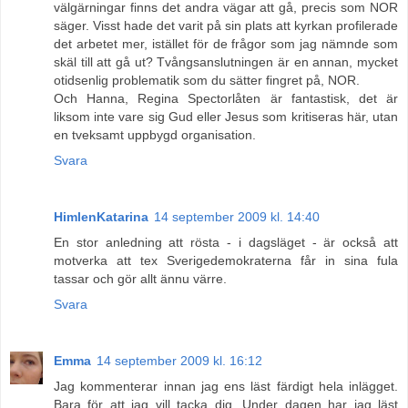
välgärningar finns det andra vägar att gå, precis som NOR
säger. Visst hade det varit på sin plats att kyrkan profilerade
det arbetet mer, istället för de frågor som jag nämnde som
skäl till att gå ut? Tvångsanslutningen är en annan, mycket
otidsenlig problematik som du sätter fingret på, NOR.
Och Hanna, Regina Spectorlåten är fantastisk, det är
liksom inte vare sig Gud eller Jesus som kritiseras här, utan
en tveksamt uppbygd organisation.
Svara
HimlenKatarina
14 september 2009 kl. 14:40
En stor anledning att rösta - i dagsläget - är också att
motverka att tex Sverigedemokraterna får in sina fula
tassar och gör allt ännu värre.
Svara
Emma
14 september 2009 kl. 16:12
Jag kommenterar innan jag ens läst färdigt hela inlägget.
Bara för att jag vill tacka dig. Under dagen har jag läst