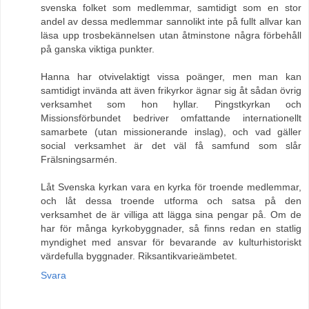
svenska folket som medlemmar, samtidigt som en stor
andel av dessa medlemmar sannolikt inte på fullt allvar kan
läsa upp trosbekännelsen utan åtminstone några förbehåll
på ganska viktiga punkter.
Hanna har otvivelaktigt vissa poänger, men man kan
samtidigt invända att även frikyrkor ägnar sig åt sådan övrig
verksamhet som hon hyllar. Pingstkyrkan och
Missionsförbundet bedriver omfattande internationellt
samarbete (utan missionerande inslag), och vad gäller
social verksamhet är det väl få samfund som slår
Frälsningsarmén.
Låt Svenska kyrkan vara en kyrka för troende medlemmar,
och låt dessa troende utforma och satsa på den
verksamhet de är villiga att lägga sina pengar på. Om de
har för många kyrkobyggnader, så finns redan en statlig
myndighet med ansvar för bevarande av kulturhistoriskt
värdefulla byggnader. Riksantikvarieämbetet.
Svara