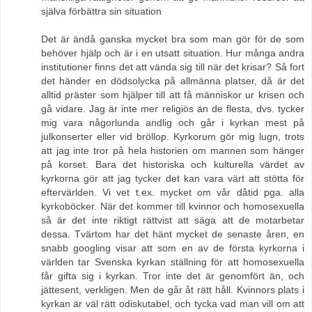
själva förbättra sin situation
Det är ändå ganska mycket bra som man gör för de som
behöver hjälp och är i en utsatt situation. Hur många andra
institutioner finns det att vända sig till när det krisar? Så fort
det händer en dödsolycka på allmänna platser, då är det
alltid präster som hjälper till att få människor ur krisen och
gå vidare. Jag är inte mer religiös än de flesta, dvs. tycker
mig vara någorlunda andlig och går i kyrkan mest på
julkonserter eller vid bröllop. Kyrkorum gör mig lugn, trots
att jag inte tror på hela historien om mannen som hänger
på korset. Bara det historiska och kulturella värdet av
kyrkorna gör att jag tycker det kan vara värt att stötta för
eftervärlden. Vi vet t.ex. mycket om vår dåtid pga. alla
kyrkoböcker. När det kommer till kvinnor och homosexuella
så är det inte riktigt rättvist att säga att de motarbetar
dessa. Tvärtom har det hänt mycket de senaste åren, en
snabb googling visar att som en av de första kyrkorna i
världen tar Svenska kyrkan ställning för att homosexuella
får gifta sig i kyrkan. Tror inte det är genomfört än, och
jättesent, verkligen. Men de går åt rätt håll. Kvinnors plats i
kyrkan är väl rätt odiskutabel, och tycka vad man vill om att