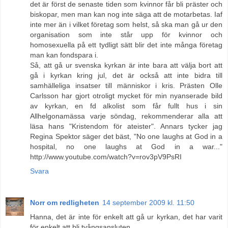
det är först de senaste tiden som kvinnor får bli präster och
biskopar, men man kan nog inte säga att de motarbetas. Iaf
inte mer än i vilket företag som helst, så ska man gå ur den
organisation som inte står upp för kvinnor och
homosexuella på ett tydligt sätt blir det inte många företag
man kan fondspara i.
Så, att gå ur svenska kyrkan är inte bara att välja bort att
gå i kyrkan kring jul, det är också att inte bidra till
samhälleliga insatser till människor i kris. Prästen Olle
Carlsson har gjort otroligt mycket för min nyanserade bild
av kyrkan, en fd alkolist som får fullt hus i sin
Allhelgonamässa varje söndag, rekommenderar alla att
läsa hans "Kristendom för ateister". Annars tycker jag
Regina Spektor säger det bäst, "No one laughs at God in a
hospital, no one laughs at God in a war..."
http://www.youtube.com/watch?v=rov3pV9PsRI
Svara
Norr om redligheten
14 september 2009 kl. 11:50
Hanna, det är inte för enkelt att gå ur kyrkan, det har varit
för enkelt att bli tvångsansluten.