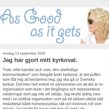
söndag 13 september 2009
Jag har gjort mitt kyrkoval.
Trots, eller kanske tack vare, den obefintliga
kommunikation* som föregått årets kyrkoval, är det puffen
som fått mig att bestämma mig; jag ska gå ur Svenska
kyrkan. Det blev helt enkelt en påminnelse om att det är en
organisation som lever i det förgångna och representerar
värderingar som jag inte vill stödja. Jag skulle aldrig vara
med i en politisk organisation som på ett sådant uttalat sätt
motarbetat både homosexuellas rätt och kvinnors roll som
ledare. Jag skulle för tusan inte ens gå med i en