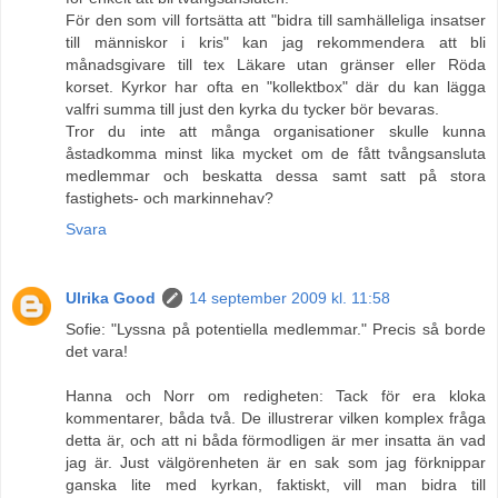
För den som vill fortsätta att "bidra till samhälleliga insatser
till människor i kris" kan jag rekommendera att bli
månadsgivare till tex Läkare utan gränser eller Röda
korset. Kyrkor har ofta en "kollektbox" där du kan lägga
valfri summa till just den kyrka du tycker bör bevaras.
Tror du inte att många organisationer skulle kunna
åstadkomma minst lika mycket om de fått tvångsansluta
medlemmar och beskatta dessa samt satt på stora
fastighets- och markinnehav?
Svara
Ulrika Good
14 september 2009 kl. 11:58
Sofie: "Lyssna på potentiella medlemmar." Precis så borde
det vara!
Hanna och Norr om redigheten: Tack för era kloka
kommentarer, båda två. De illustrerar vilken komplex fråga
detta är, och att ni båda förmodligen är mer insatta än vad
jag är. Just välgörenheten är en sak som jag förknippar
ganska lite med kyrkan, faktiskt, vill man bidra till