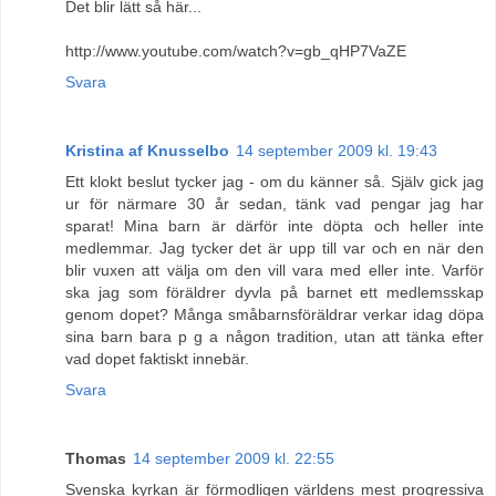
Det blir lätt så här...
http://www.youtube.com/watch?v=gb_qHP7VaZE
Svara
Kristina af Knusselbo
14 september 2009 kl. 19:43
Ett klokt beslut tycker jag - om du känner så. Själv gick jag
ur för närmare 30 år sedan, tänk vad pengar jag har
sparat! Mina barn är därför inte döpta och heller inte
medlemmar. Jag tycker det är upp till var och en när den
blir vuxen att välja om den vill vara med eller inte. Varför
ska jag som föräldrer dyvla på barnet ett medlemsskap
genom dopet? Många småbarnsföräldrar verkar idag döpa
sina barn bara p g a någon tradition, utan att tänka efter
vad dopet faktiskt innebär.
Svara
Thomas
14 september 2009 kl. 22:55
Svenska kyrkan är förmodligen världens mest progressiva