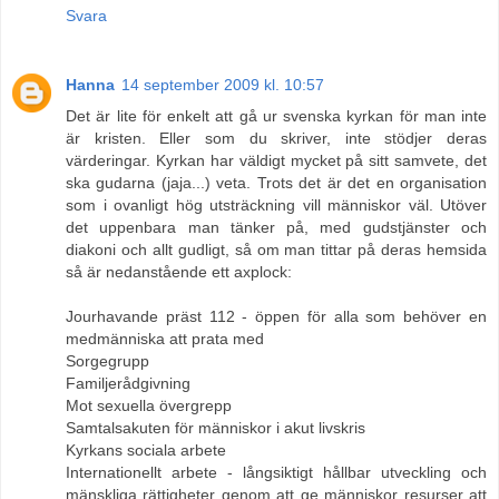
Svara
Hanna
14 september 2009 kl. 10:57
Det är lite för enkelt att gå ur svenska kyrkan för man inte
är kristen. Eller som du skriver, inte stödjer deras
värderingar. Kyrkan har väldigt mycket på sitt samvete, det
ska gudarna (jaja...) veta. Trots det är det en organisation
som i ovanligt hög utsträckning vill människor väl. Utöver
det uppenbara man tänker på, med gudstjänster och
diakoni och allt gudligt, så om man tittar på deras hemsida
så är nedanstående ett axplock:
Jourhavande präst 112 - öppen för alla som behöver en
medmänniska att prata med
Sorgegrupp
Familjerådgivning
Mot sexuella övergrepp
Samtalsakuten för människor i akut livskris
Kyrkans sociala arbete
Internationellt arbete - långsiktigt hållbar utveckling och
mänskliga rättigheter genom att ge människor resurser att