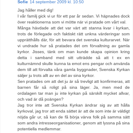
Sofie
14 september 2009 kl. 10:50
Jag håller med dig!
I vår familj gick vi ur för ett par år sedan. Vi häpnades dock
över reaktionerna som vi mötte när vi pratade om vårt val.
Många hävdade att det var värt att stanna kvar i kyrkan,
trots de förlegade och faktiskt rätt unkna värderingar som
upprätthålls där, för att bevara det svenska kulturarvet. När
vi undrade hur så pratades det om förvaltning av gamla
kyrkor. Jisses, tänk om man kunde skapa opinion kring
detta i samband med sitt utträdde så att t ex en
kulturnämnd skulle kunna ta emot ens pengar och använda
dem till att förvalta våra gamla byggnader, Svenska Kyrkan
säljer ju trots allt av en del av sina kyrkor.
Sen pratades om att det ju är så trevligt att konfirmeras, att
barnen får så roligt på sina läger. Ja, men med de
ordalagen tar man ju inte kyrkan på särskilt mycket allvar,
och vad är då poängen?
Jag tror inte att Svenska Kyrkan ändrar sig av att hålla
kyrkoval, jag tror att enda sättet är att de som inte är väldigt
nöjda går ur, så kan de få börja värva folk på samma sätt
som andra intresseorganisationer, genom att lyssna på sina
potentiella medlemmar.