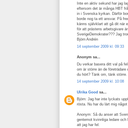
Inte en aktiv sekund har jag la
eftersom det är många HBT frå
in i Svenska kyrkan. Därför bo
borde nog ta ett ansvar. På fr
känns självklart att gå dit nä
för att prästens arbetsgivare ä
SverigeDemokrater??? Jag tror d
Björn Andrén
14 september 2009 kl. 09:33
Anonym sa...
Du verkar basera ditt val på fe
om är större än de företrädare 
du hört? Tänk om, tänk större.
14 september 2009 kl. 10:08
Ulrika Good
sa...
Björn: Jag har inte lyckats uppf
rösta. Nu har du lärt mig något i
Anonym: Så du anser att Svens
gentemot kvinnliga ledare och 
att jag har fel.