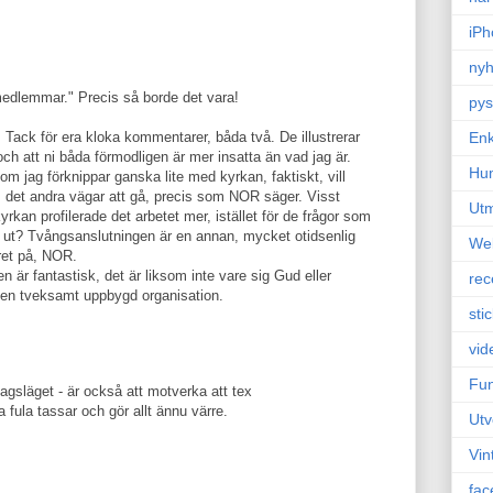
iPh
nyh
medlemmar." Precis så borde det vara!
pys
Enk
Tack för era kloka kommentarer, båda två. De illustrerar
och att ni båda förmodligen är mer insatta än vad jag är.
Hu
m jag förknippar ganska lite med kyrkan, faktiskt, vill
ns det andra vägar att gå, precis som NOR säger. Visst
Ut
kyrkan profilerade det arbetet mer, istället för de frågor som
å ut? Tvångsanslutningen är en annan, mycket otidsenlig
We
ret på, NOR.
 är fantastisk, det är liksom inte vare sig Gud eller
rec
n en tveksamt uppbygd organisation.
sti
vid
Fun
dagsläget - är också att motverka att tex
 fula tassar och gör allt ännu värre.
Utv
Vin
fac