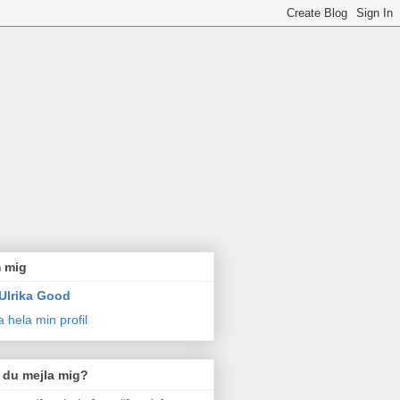
 mig
Ulrika Good
a hela min profil
l du mejla mig?