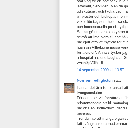
ställning för att homosexuella f
jättesent, verkligen. Men de går
odiskutabel, och tycka vad man 
bli präster och biskopar, men m
vilket företag som helst, så s
och homosexuella på ett tydligt
Så, att gå ur svenska kyrkan är 
också att inte bidra till samhäl
har gjort otroligt mycket för mi
hus i sin Allhelgonamässa var
för ateister". Annars tycker j
a hospital, no one laughs at G
v=rov3pV9PsRI
14 september 2009 kl. 10:57
Norr om redligheten
sa...
Hanna, det är inte för enkelt att
tvångsansluten.
För den som vill fortsätta att "b
rekommendera att bli månadsgiv
har ofta en "kollektbox" där du
bevaras.
Tror du inte att många organi
fått tvångsansluta medlemmar 