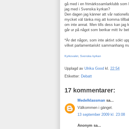
gå med i en frimärkssamlarklubb som ha
jag med i Svenska kyrkan?
Den dagen jag känner att vår nationella
mycket väl tänka mig att komma tillbak
om inte annat. Men tills dess kan jag 
går ur på något som berikar mitt liv be
*Är det någon, som inte aktivt sökt up
vilket parlamentariskt sammanhang man
Kyrkovalet
,
Svenska kyrkan
Upplagd av
Ulrika Good
kl.
22:54
Etiketter:
Debatt
17 kommentarer:
Medelklassman
sa...
Välkommen i gänget.
13 september 2009 kl. 23:08
Anonym sa...