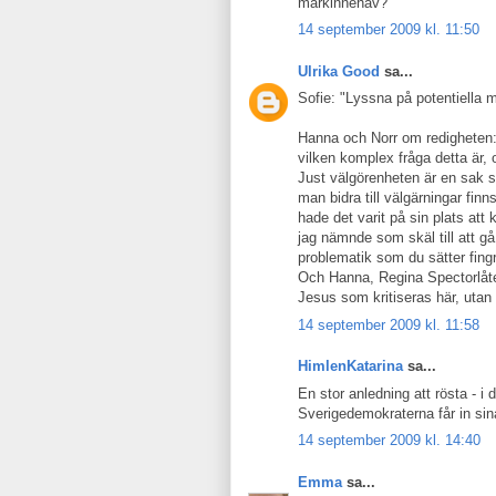
markinnehav?
14 september 2009 kl. 11:50
Ulrika Good
sa...
Sofie: "Lyssna på potentiella 
Hanna och Norr om redigheten: 
vilken komplex fråga detta är, 
Just välgörenheten är en sak so
man bidra till välgärningar fin
hade det varit på sin plats att 
jag nämnde som skäl till att g
problematik som du sätter fing
Och Hanna, Regina Spectorlåten
Jesus som kritiseras här, uta
14 september 2009 kl. 11:58
HimlenKatarina
sa...
En stor anledning att rösta - i 
Sverigedemokraterna får in sina
14 september 2009 kl. 14:40
Emma
sa...