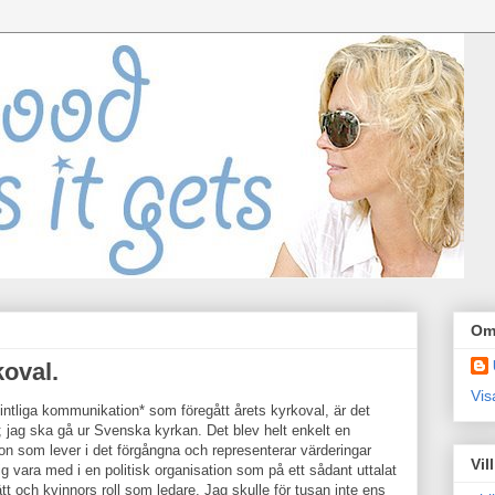
Om
koval.
Vis
fintliga kommunikation* som föregått årets kyrkoval, är det
 jag ska gå ur Svenska kyrkan. Det blev helt enkelt en
on som lever i det förgångna och representerar värderingar
Vil
rig vara med i en politisk organisation som på ett sådant uttalat
t och kvinnors roll som ledare. Jag skulle för tusan inte ens