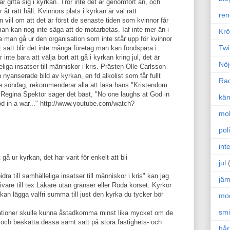
år gifta sig i kyrkan. Tror inte det är genomfört än, och
 åt rätt håll. Kvinnors plats i kyrkan är väl rätt
ren
vill om att det är först de senaste tiden som kvinnor får
an kan nog inte säga att de motarbetas. Iaf inte mer än i
Krö
ka man gå ur den organisation som inte står upp för kvinnor
Twi
 sätt blir det inte många företag man kan fondspara i.
inte bara att välja bort att gå i kyrkan kring jul, det är
Nöj
leliga insatser till människor i kris. Prästen Olle Carlsson
n nyanserade bild av kyrkan, en fd alkolist som får fullt
Ra
je söndag, rekommenderar alla att läsa hans "Kristendom
ag Regina Spektor säger det bäst, "No one laughs at God in
kän
od in a war..." http://www.youtube.com/watch?
mo
poli
int
 gå ur kyrkan, det har varit för enkelt att bli
jul
idra till samhälleliga insatser till människor i kris" kan jag
jäm
are till tex Läkare utan gränser eller Röda korset. Kyrkor
 kan lägga valfri summa till just den kyrka du tycker bör
mo
sm
sationer skulle kunna åstadkomma minst lika mycket om de
och beskatta dessa samt satt på stora fastighets- och
hår