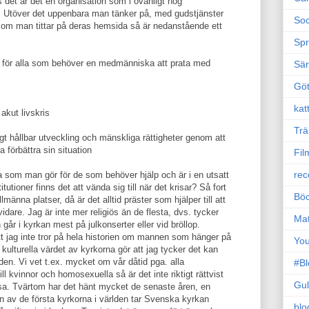
ts det är det en organisation som i ovanligt hög
l. Utöver det uppenbara man tänker på, med gudstjänster
Soc
så om man tittar på deras hemsida så är nedanstående ett
Sp
 för alla som behöver en medmänniska att prata med
Sä
Gö
kat
akut livskris
Trä
tigt hållbar utveckling och mänskliga rättigheter genom att
 förbättra sin situation
Fil
rec
 som man gör för de som behöver hjälp och är i en utsatt
tutioner finns det att vända sig till när det krisar? Så fort
Böc
änna platser, då är det alltid präster som hjälper till att
idare. Jag är inte mer religiös än de flesta, dvs. tycker
Ma
går i kyrkan mest på julkonserter eller vid bröllop.
tt jag inte tror på hela historien om mannen som hänger på
Yo
 kulturella värdet av kyrkorna gör att jag tycker det kan
rlden. Vi vet t.ex. mycket om vår dåtid pga. alla
#B
l kvinnor och homosexuella så är det inte riktigt rättvist
Gul
ssa. Tvärtom har det hänt mycket de senaste åren, en
n av de första kyrkorna i världen tar Svenska kyrkan
blo