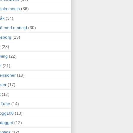
iala media
(36)
råk
(34)
rö med omnejd
(30)
teborg
(29)
t
(28)
ning
(22)
m
(21)
ensioner
(19)
ker
(17)
t
(17)
uTube
(14)
logg100
(13)
dägget
(12)
ggtips
(12)