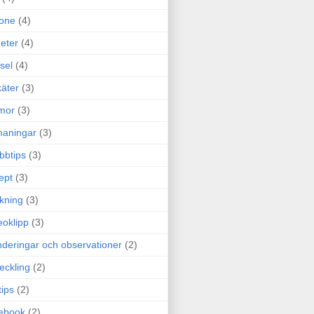
one
(4)
eter
(4)
sel
(4)
äter
(3)
mor
(3)
maningar
(3)
bbtips
(3)
ept
(3)
ckning
(3)
eoklipp
(3)
deringar och observationer
(2)
eckling
(2)
tips
(2)
ebook
(2)