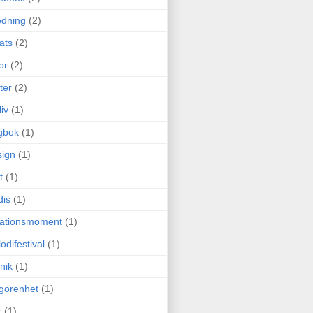
edning
(2)
cats
(2)
or
(2)
ter
(2)
liv
(1)
gbok
(1)
ign
(1)
t
(1)
dis
(1)
itationsmoment
(1)
odifestival
(1)
nik
(1)
görenhet
(1)
r
(1)