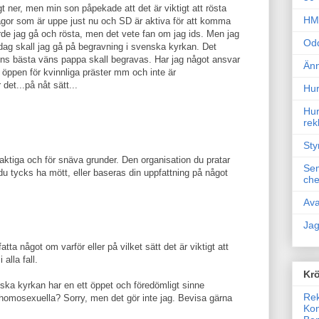
gt ner, men min son påpekade att det är viktigt att rösta
HM 
gor som är uppe just nu och SD är aktiva för att komma
rde jag gå och rösta, men det vete fan om jag ids. Men jag
Odd
edag skall jag gå på begravning i svenska kyrkan. Det
r ens bästa väns pappa skall begravas. Har jag något ansvar
Änn
r öppen för kvinnliga präster mm och inte är
et...på nåt sätt...
Hur
Hur
rek
Sty
laktiga och för snäva grunder. Den organisation du pratar
Sem
du tycks ha mött, eller baseras din uppfattning på något
che
Ava
Jag
atta något om varför eller på vilket sätt det är viktigt att
 alla fall.
Krö
ka kyrkan har en ett öppet och föredömligt sinne
Rek
homosexuella? Sorry, men det gör inte jag. Bevisa gärna
Kon