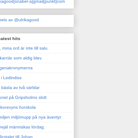
ikagood[snabel-a]gmail[punkt]com
ets av @ulrikagood
atest hits
, mina ord är inte till salu.
karriär som aldig blev.
genakronymerna
i Ledindiss
 bästa av två världar
onet på Gripsholms slott
korevyns horskola
iljen miljömupp på nya äventyr
rejäl människas lördag.
årstalet till Johan