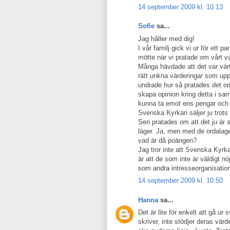
14 september 2009 kl. 10:13
Sofie
sa...
Jag håller med dig!
I vår familj gick vi ur för ett
mötte när vi pratade om vårt va
Många hävdade att det var värt 
rätt unkna värderingar som uppr
undrade hur så pratades det o
skapa opinion kring detta i sa
kunna ta emot ens pengar och a
Svenska Kyrkan säljer ju trots 
Sen pratades om att det ju är så
läger. Ja, men med de ordalage
vad är då poängen?
Jag tror inte att Svenska Kyrkan
är att de som inte är väldigt n
som andra intresseorganisation
14 september 2009 kl. 10:50
Hanna
sa...
Det är lite för enkelt att gå ur
skriver, inte stödjer deras vär