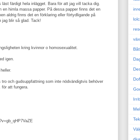
st färdigt hela inlägget. Bara för att jag vill tacka dig.
inr
m en himla massa papper. På dessa papper finns det en
 aldrig finns det en förklaring eller förtydligande på
lol
jag blir så glad. Tack!
res
väx
ngsligheten kring kvinnor o homosexualitet.
Båt
ed igen.
Da
Des
heller.
Dof
s tro och gudsuppfattning som inte nödvändigtvis behöver
 för att fungera.
Go
Irr
Mel
Tek
ch?v=gb_qHP7VaZE
Väl
dju