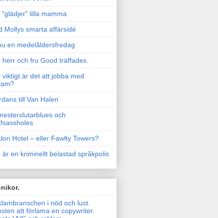
"glädjer" lilla mamma
 Mollys smarta affärsidé
u en medelåldersfredag
 herr och fru Good träffades.
 viktigt är det att jobba med
lam?
rdans till Van Halen
esterslutarblues och
fsassholes
lon Hotel – eller Fawlty Towers?
 är en kriminellt belastad språkpolis
nikor.
lambranschen i nöd och lust.
sten att förlama en copywriter.