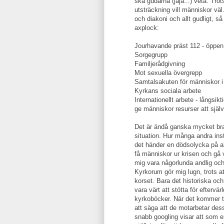
ska gudarna (jaja...) veta. Tro
utsträckning vill människor vä
och diakoni och allt gudligt, 
axplock:
Jourhavande präst 112 - öppen
Sorgegrupp
Familjerådgivning
Mot sexuella övergrepp
Samtalsakuten för människor i 
Kyrkans sociala arbete
Internationellt arbete - långsik
ge människor resurser att själva
Det är ändå ganska mycket bra
situation. Hur många andra insti
det händer en dödsolycka på allm
få människor ur krisen och gå v
mig vara någorlunda andlig och 
Kyrkorum gör mig lugn, trots a
korset. Bara det historiska och
vara värt att stötta för eftervä
kyrkoböcker. När det kommer til
att säga att de motarbetar de
snabb googling visar att som e