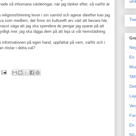
ulr
de så inhumana värderingar, när jag tänker efter, så varför är
 religionsförening lever i sin samtid och agerar därefter kan jag
Twe
a som medlem, det finns en kulturellt arv värt att bevara här,
krasst säga att jag ska spendera de pengar jag sparar på att
tydligt mer, jag ska lägga dem på att leja ut vår hemstädning.
Gre
p informationen på egen hand, uppfattat på vem, varför och i
Nej
 röstar i detta val?
En 
Mo
SM 
Det
Lej
Vec
Fam
En 
50-