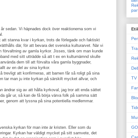
Ben
Rek
par
 par år sedan. Vi häpnades dock över reaktionerna som vi
Eti
l.
Per
att stanna kvar i kyrkan, trots de förlegade och faktiskt
ätthålls där, för att bevara det svenska kulturarvet. När vi
Tr
m förvaltning av gamla kyrkor. Jisses, tänk om man kunde
mband med sitt utträdde så att t ex en kulturnämnd skulle
Re
nvända dem till att förvalta våra gamla byggnader,
allt av en del av sina kyrkor.
Deb
 trevligt att konfirmeras, att barnen får så roligt på sina
TV
n tar man ju inte kyrkan på särskilt mycket allvar, och
Fam
 ändrar sig av att hålla kyrkoval, jag tror att enda sättet
öjda går ur, så kan de få börja värva folk på samma sätt
Blo
er, genom att lyssna på sina potentiella medlemmar.
Tid
Mu
GO
 svenska kyrkan för man inte är kristen. Eller som du
deringar. Kyrkan har väldigt mycket på sitt samvete, det
Can