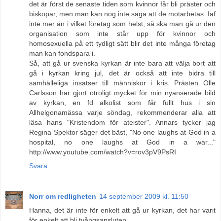
det är först de senaste tiden som kvinnor får bli präster och
biskopar, men man kan nog inte säga att de motarbetas. Iaf
inte mer än i vilket företag som helst, så ska man gå ur den
organisation som inte står upp för kvinnor och
homosexuella på ett tydligt sätt blir det inte många företag
man kan fondspara i.
Så, att gå ur svenska kyrkan är inte bara att välja bort att
gå i kyrkan kring jul, det är också att inte bidra till
samhälleliga insatser till människor i kris. Prästen Olle
Carlsson har gjort otroligt mycket för min nyanserade bild
av kyrkan, en fd alkolist som får fullt hus i sin
Allhelgonamässa varje söndag, rekommenderar alla att
läsa hans "Kristendom för ateister". Annars tycker jag
Regina Spektor säger det bäst, "No one laughs at God in a
hospital, no one laughs at God in a war..."
http://www.youtube.com/watch?v=rov3pV9PsRI
Svara
Norr om redligheten
14 september 2009 kl. 11:50
Hanna, det är inte för enkelt att gå ur kyrkan, det har varit
för enkelt att bli tvångsansluten.