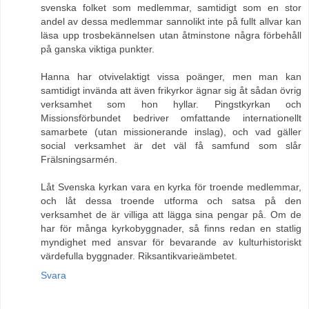
svenska folket som medlemmar, samtidigt som en stor
andel av dessa medlemmar sannolikt inte på fullt allvar kan
läsa upp trosbekännelsen utan åtminstone några förbehåll
på ganska viktiga punkter.
Hanna har otvivelaktigt vissa poänger, men man kan
samtidigt invända att även frikyrkor ägnar sig åt sådan övrig
verksamhet som hon hyllar. Pingstkyrkan och
Missionsförbundet bedriver omfattande internationellt
samarbete (utan missionerande inslag), och vad gäller
social verksamhet är det väl få samfund som slår
Frälsningsarmén.
Låt Svenska kyrkan vara en kyrka för troende medlemmar,
och låt dessa troende utforma och satsa på den
verksamhet de är villiga att lägga sina pengar på. Om de
har för många kyrkobyggnader, så finns redan en statlig
myndighet med ansvar för bevarande av kulturhistoriskt
värdefulla byggnader. Riksantikvarieämbetet.
Svara