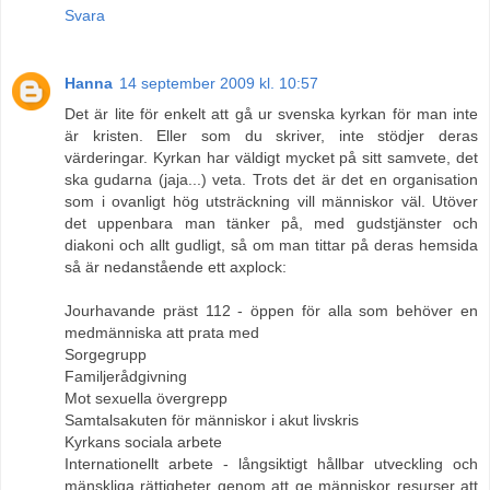
Svara
Hanna
14 september 2009 kl. 10:57
Det är lite för enkelt att gå ur svenska kyrkan för man inte
är kristen. Eller som du skriver, inte stödjer deras
värderingar. Kyrkan har väldigt mycket på sitt samvete, det
ska gudarna (jaja...) veta. Trots det är det en organisation
som i ovanligt hög utsträckning vill människor väl. Utöver
det uppenbara man tänker på, med gudstjänster och
diakoni och allt gudligt, så om man tittar på deras hemsida
så är nedanstående ett axplock:
Jourhavande präst 112 - öppen för alla som behöver en
medmänniska att prata med
Sorgegrupp
Familjerådgivning
Mot sexuella övergrepp
Samtalsakuten för människor i akut livskris
Kyrkans sociala arbete
Internationellt arbete - långsiktigt hållbar utveckling och
mänskliga rättigheter genom att ge människor resurser att