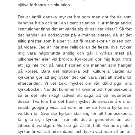
själva förbättra sin situation
Det är ändå ganska mycket bra som man gör för de som
behöver hjälp och är i en utsatt situation. Hur många andra
institutioner finns det att vända sig till när det krisar? Så fort
det händer en dödsolycka på allmänna platser, då är det
alltid präster som hjälper till att få människor ur krisen och
gå vidare. Jag är inte mer religiös än de flesta, dvs. tycker
mig vara någorlunda andlig och går i kyrkan mest på
julkonserter eller vid bröllop. Kyrkorum gör mig lugn, trots
att jag inte tror på hela historien om mannen som hänger
på korset. Bara det historiska och kulturella värdet av
kyrkorna gör att jag tycker det kan vara värt att stötta för
eftervärlden. Vi vet t.ex. mycket om vår dåtid pga. alla
kyrkoböcker. När det kommer till kvinnor och homosexuella
så är det inte riktigt rättvist att säga att de motarbetar
dessa. Tvärtom har det hänt mycket de senaste åren, en
snabb googling visar att som en av de första kyrkorna i
världen tar Svenska kyrkan ställning för att homosexuella
får gifta sig i kyrkan. Tror inte det är genomfört än, och
jättesent, verkligen. Men de går åt rätt håll. Kvinnors plats i
kyrkan är väl rätt odiskutabel, och tycka vad man vill om att