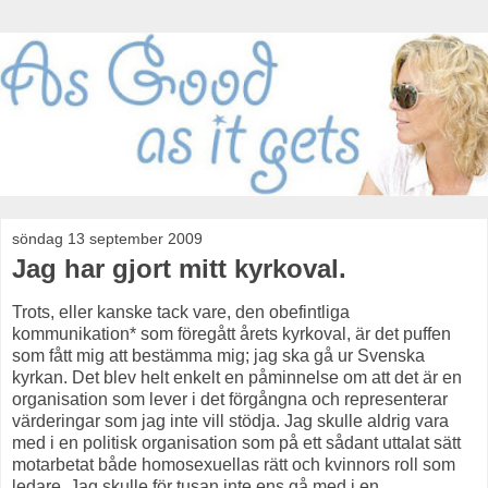
söndag 13 september 2009
Jag har gjort mitt kyrkoval.
Trots, eller kanske tack vare, den obefintliga
kommunikation* som föregått årets kyrkoval, är det puffen
som fått mig att bestämma mig; jag ska gå ur Svenska
kyrkan. Det blev helt enkelt en påminnelse om att det är en
organisation som lever i det förgångna och representerar
värderingar som jag inte vill stödja. Jag skulle aldrig vara
med i en politisk organisation som på ett sådant uttalat sätt
motarbetat både homosexuellas rätt och kvinnors roll som
ledare. Jag skulle för tusan inte ens gå med i en