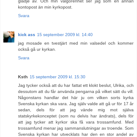
glädje av. Och min välgörenhet ser jag som en annan
kontopost än min kyrkopost.
Svara
kick ass
15 september 2009 kl. 14:40
jag mosade en tvestjärt med min valsedel och kommer
också gå ur kyrkan.
Svara
Ksth
15 september 2009 kl. 15:30
Jag tycker också att du har fattat ett klokt beslut, Ulrika, och
dessutom att du får använda pengarna på vilket sätt du vill.
Någonstans handlar det här ju om vilken sorts kyrka
Svenska kyrkan ska vara. Jag själv valde att gå ur för 17 år
sedan, dels för att jag vände mig mot själva
statskyrkekonceptet (som nu delvis har ändrats), dels för
att jag tycker att kyrkor ska få vara trossamfund. Med
trossamfund menar jag sammanslutningar av troende. Som
Svenska kyrkan har utvecklats har den en stor andel av