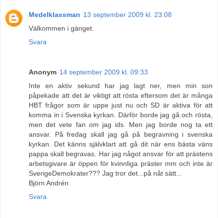
Medelklassman
13 september 2009 kl. 23:08
Välkommen i gänget.
Svara
Anonym
14 september 2009 kl. 09:33
Inte en aktiv sekund har jag lagt ner, men min son
påpekade att det är viktigt att rösta eftersom det är många
HBT frågor som är uppe just nu och SD är aktiva för att
komma in i Svenska kyrkan. Därför borde jag gå och rösta,
men det vete fan om jag ids. Men jag borde nog ta ett
ansvar. På fredag skall jag gå på begravning i svenska
kyrkan. Det känns självklart att gå dit när ens bästa väns
pappa skall begravas. Har jag något ansvar för att prästens
arbetsgivare är öppen för kvinnliga präster mm och inte är
SverigeDemokrater??? Jag tror det...på nåt sätt...
Björn Andrén
Svara