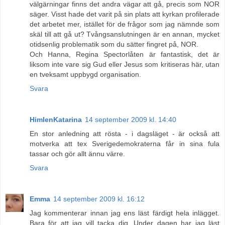
välgärningar finns det andra vägar att gå, precis som NOR
säger. Visst hade det varit på sin plats att kyrkan profilerade
det arbetet mer, istället för de frågor som jag nämnde som
skäl till att gå ut? Tvångsanslutningen är en annan, mycket
otidsenlig problematik som du sätter fingret på, NOR.
Och Hanna, Regina Spectorlåten är fantastisk, det är
liksom inte vare sig Gud eller Jesus som kritiseras här, utan
en tveksamt uppbygd organisation.
Svara
HimlenKatarina
14 september 2009 kl. 14:40
En stor anledning att rösta - i dagsläget - är också att
motverka att tex Sverigedemokraterna får in sina fula
tassar och gör allt ännu värre.
Svara
Emma
14 september 2009 kl. 16:12
Jag kommenterar innan jag ens läst färdigt hela inlägget.
Bara för att jag vill tacka dig. Under dagen har jag läst