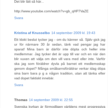
Det blir lätt så här...
http://www.youtube.com/watch?v=gb_qHP7VaZE
Svara
Kristina af Knusselbo
14 september 2009 kl. 19:43
Ett klokt beslut tycker jag - om du känner så. Själv gick jag
ur för närmare 30 år sedan, tänk vad pengar jag har
sparat! Mina barn är därför inte döpta och heller inte
medlemmar. Jag tycker det är upp till var och en när den
blir vuxen att välja om den vill vara med eller inte. Varför
ska jag som föräldrer dyvla på barnet ett medlemsskap
genom dopet? Många småbarnsföräldrar verkar idag döpa
sina barn bara p g a någon tradition, utan att tänka efter
vad dopet faktiskt innebär.
Svara
Thomas
14 september 2009 kl. 22:55
Svenska kyrkan är förmodligen världens mest progressiva