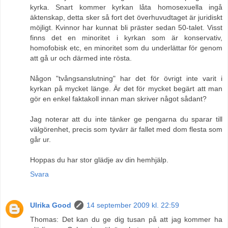
kyrka. Snart kommer kyrkan låta homosexuella ingå
äktenskap, detta sker så fort det överhuvudtaget är juridiskt
möjligt. Kvinnor har kunnat bli präster sedan 50-talet. Visst
finns det en minoritet i kyrkan som är konservativ,
homofobisk etc, en minoritet som du underlättar för genom
att gå ur och därmed inte rösta.
Någon "tvångsanslutning" har det för övrigt inte varit i
kyrkan på mycket länge. Är det för mycket begärt att man
gör en enkel faktakoll innan man skriver något sådant?
Jag noterar att du inte tänker ge pengarna du sparar till
välgörenhet, precis som tyvärr är fallet med dom flesta som
går ur.
Hoppas du har stor glädje av din hemhjälp.
Svara
Ulrika Good
14 september 2009 kl. 22:59
Thomas: Det kan du ge dig tusan på att jag kommer ha