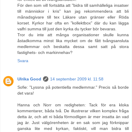
För den som vill fortsätta att "bidra till samhälleliga insatser
till människor i kris" kan jag rekommendera att bli
månadsgivare till tex Läkare utan gränser eller Röda
korset. Kyrkor har ofta en "kollektbox" där du kan lägga
valfri summa till just den kyrka du tycker bör bevaras.
Tror du inte att många organisationer skulle kunna
åstadkomma minst lika mycket om de fått tvångsansluta
medlemmar och beskatta dessa samt satt på stora
fastighets- och markinnehav?
Svara
Ulrika Good
14 september 2009 kl. 11:58
Sofie: "Lyssna på potentiella medlemmar." Precis så borde
det vara!
Hanna och Norr om redigheten: Tack för era kloka
kommentarer, båda två. De illustrerar vilken komplex fråga
detta är, och att ni båda förmodligen är mer insatta än vad
jag är. Just välgörenheten är en sak som jag förknippar
ganska lite med kyrkan, faktiskt, vill man bidra till