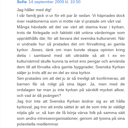
Sofie
14 september 2009 kl. 10:50
Jag håller med dig!
I vår familj gick vi ur för ett par år sedan. Vi häpnades dock
över reaktionerna som vi mötte när vi pratade om vårt val.
Många hävdade att det var värt att stanna kvar i kyrkan,
trots de förlegade och faktiskt rätt unkna värderingar som
upprätthålls där, för att bevara det svenska kulturarvet. När
vi undrade hur så pratades det om förvaltning av gamla
kyrkor. Jisses, tänk om man kunde skapa opinion kring
detta i samband med sitt utträdde så att t ex en
kulturnämnd skulle kunna ta emot ens pengar och använda
dem till att förvalta våra gamla byggnader, Svenska Kyrkan
säljer ju trots allt av en del av sina kyrkor.
Sen pratades om att det ju är så trevligt att konfirmeras, att
barnen får så roligt på sina läger. Ja, men med de
ordalagen tar man ju inte kyrkan på särskilt mycket allvar,
och vad är då poängen?
Jag tror inte att Svenska Kyrkan ändrar sig av att hålla
kyrkoval, jag tror att enda sättet är att de som inte är väldigt
nöjda går ur, så kan de få börja värva folk på samma sätt
som andra intresseorganisationer, genom att lyssna på sina
potentiella medlemmar.