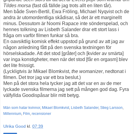
Tildes morsa
(fast då fällde jag trots allt en liten tår).
Men både Sven-Bertil, Ewa Fröling, Michael Nyqvist och de
andra är utomordentliga skådisar, så det är ett marginellt
minus. Dessutom är Noomi Rapace inte sönderspelad, och
hennes tolkning av Lisbeth Salander drar ett stort lass i
fråga om varför filmen funkar så bra.
En oavsiktlig komisk effekt uppstod på grund av att jag av
någon anledning fått på den svenska textningen för
hörselskadade. Att det stod [gråter] och [kvider av smärta]
var inga konstigheter, men när det stod [får en orgasm] blev
det lite fnissigt.
(Lyckligtvis är Mikael Blomkvist,
the womanizer
, nedtonat i
filmen. Det tror jag var ett bra beslut.)
Men på det stora hela tycker jag att det var en av de mer
lyckade svenska filmerna jag sett på mången god dag. Fyra
välfyllda Goodispåsar blir mitt betyg.
Män som hatar kvinnor
,
Mikael Blomkvist
,
Lisbeth Salander
,
Stieg Larsson
,
Millennium
,
Film
,
recensioner
Ulrika Good
kl.
07:39