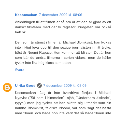
Kesomackan
7 december 2009 kl. 08:06
Anledningen till att filmen är så bra är att den är gjord av ett
danskt filmteam med dansk regissör. Budgeten var också
helt ok.
Den som är sämst i filmen är Michael Blomkvist, han lyckas
inte riktigt leva upp till den sexige journalisten i mitt tycke,
bäst är Noomi Rapace. Hon kommer att bli stor. Det är hon
som bär de andra filmerna i serien vidare, men de håller
tyvärr inte lika hög klass som ettan.
Svara
Ulrika Good
7 december 2009 kl. 08:09
Kesomackan: Jag är inte överdrivet förtjust i Michael
Nyqvist ("Så som i himmelen", njää, "Underbara älskade",
ryyys!) men jag tycker att han skötte sig utmärkt som sin
namne Blomkvist, faktiskt. Noomi, var som sagt det bästa
med filmen, och hade hon inte varit det så hade filmen inte