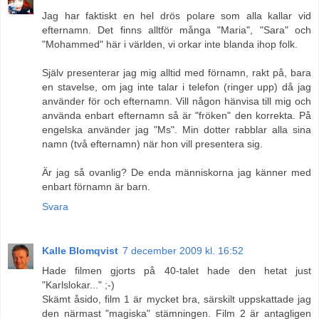
Jag har faktiskt en hel drös polare som alla kallar vid
efternamn. Det finns alltför många "Maria", "Sara" och
"Mohammed" här i världen, vi orkar inte blanda ihop folk.
Själv presenterar jag mig alltid med förnamn, rakt på, bara
en stavelse, om jag inte talar i telefon (ringer upp) då jag
använder för och efternamn. Vill någon hänvisa till mig och
använda enbart efternamn så är "fröken" den korrekta. På
engelska använder jag "Ms". Min dotter rabblar alla sina
namn (två efternamn) när hon vill presentera sig.
Är jag så ovanlig? De enda människorna jag känner med
enbart förnamn är barn.
Svara
Kalle Blomqvist
7 december 2009 kl. 16:52
Hade filmen gjorts på 40-talet hade den hetat just
"Karlslokar..." ;-)
Skämt åsido, film 1 är mycket bra, särskilt uppskattade jag
den närmast "magiska" stämningen. Film 2 är antagligen