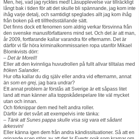
Men, hej, vad jag rycktes med! Läsupplevelse var tillräckligt
långt bak i tiden för att det skulle bli spännande, jag kom inte
ihåg varje detalj, och samtidigt speglades allt jag kom ihåg
från boken på ett tillfredsställande sätt.
Det finns dock ett fenomen som aldrig verkar försvinna från
den svenske manusförfattarens mind set. Och det är att man,
år 2009, fortfarande kallar varandra för efternamn. Det är
därför vi får höra kriminalkommissarien ropa utanför Mikael
Blomkvists dörr:
– Det är Morell!
Eller att den kvinnliga huvudrollen på fullt allvar tilltalas med
fröken Salander
.
Hur ofta kallar du dig själv eller andra vid efternamn, annat
än
som en grej
, jag bara undrar?
Ett annat problem är förstås att Sverige är ett såpass litet
land att man känner alla toppskådespelare lite väl mycket
utan och innan.
Och förknippar dem med helt andra roller.
Därför är det svårt att exempelvis inte tänka:
– Tänk att Sunes pappa skulle visa sig vara ett sådant
ärkesvin!
Eller känna igen dem från andra kändissituationer. Så att en
gripande scen störs av att det är
Everts pojk
som kramar om