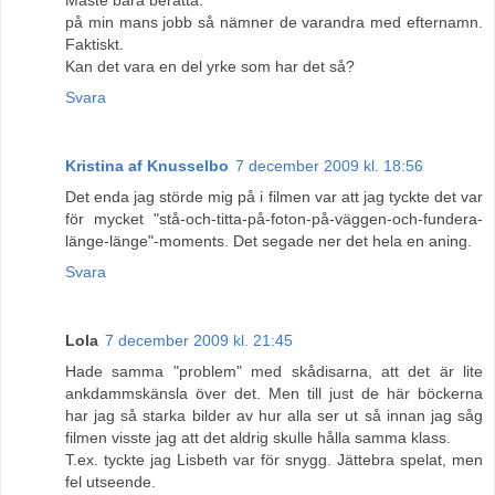
på min mans jobb så nämner de varandra med efternamn.
Faktiskt.
Kan det vara en del yrke som har det så?
Svara
Kristina af Knusselbo
7 december 2009 kl. 18:56
Det enda jag störde mig på i filmen var att jag tyckte det var
för mycket "stå-och-titta-på-foton-på-väggen-och-fundera-
länge-länge"-moments. Det segade ner det hela en aning.
Svara
Lola
7 december 2009 kl. 21:45
Hade samma "problem" med skådisarna, att det är lite
ankdammskänsla över det. Men till just de här böckerna
har jag så starka bilder av hur alla ser ut så innan jag såg
filmen visste jag att det aldrig skulle hålla samma klass.
T.ex. tyckte jag Lisbeth var för snygg. Jättebra spelat, men
fel utseende.