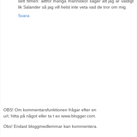
sett filmen: alltför många människor säger att jag är väldigt
lik Salander så jag vill helst inte veta vad de tror om mig.
Svara
OBS! Om kommentarsfunktionen frågar efter en
url; hitta på något eller ta t ex www.blogger.com.
Obs! Endast bloggmedlemmar kan kommentera.