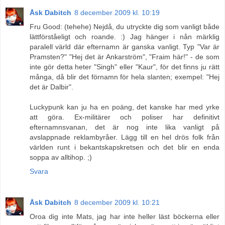
Åsk Dabitch
8 december 2009 kl. 10:19
Fru Good: (tehehe) Nejdå, du utryckte dig som vanligt både
lättförståeligt och roande. :) Jag hänger i nån märklig
paralell värld där efternamn är ganska vanligt. Typ "Var är
Pramsten?" "Hej det är Ankarström", "Fraim här!" - de som
inte gör detta heter "Singh" eller "Kaur", för det finns ju rätt
många, då blir det förnamn för hela slanten; exempel: "Hej
det är Dalbir".
Luckypunk kan ju ha en poäng, det kanske har med yrke
att göra. Ex-militärer och poliser har definitivt
efternamnsvanan, det är nog inte lika vanligt på
avslappnade reklambyråer. Lägg till en hel drös folk från
världen runt i bekantskapskretsen och det blir en enda
soppa av alltihop. ;)
Svara
Åsk Dabitch
8 december 2009 kl. 10:21
Oroa dig inte Mats, jag har inte heller läst böckerna eller