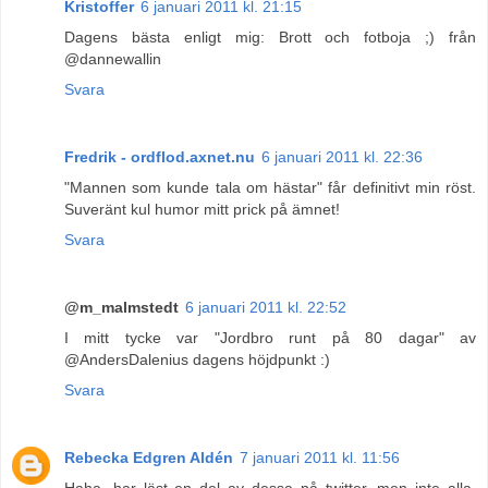
Kristoffer
6 januari 2011 kl. 21:15
Dagens bästa enligt mig: Brott och fotboja ;) från
@dannewallin
Svara
Fredrik - ordflod.axnet.nu
6 januari 2011 kl. 22:36
"Mannen som kunde tala om hästar" får definitivt min röst.
Suveränt kul humor mitt prick på ämnet!
Svara
@m_malmstedt
6 januari 2011 kl. 22:52
I mitt tycke var "Jordbro runt på 80 dagar" av
@AndersDalenius dagens höjdpunkt :)
Svara
Rebecka Edgren Aldén
7 januari 2011 kl. 11:56
Haha, har läst en del av dessa på twitter, men inte alla.