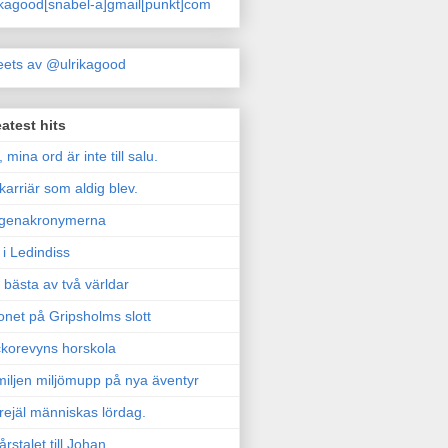
ikagood[snabel-a]gmail[punkt]com
ets av @ulrikagood
atest hits
, mina ord är inte till salu.
karriär som aldig blev.
genakronymerna
i Ledindiss
 bästa av två världar
onet på Gripsholms slott
korevyns horskola
iljen miljömupp på nya äventyr
rejäl människas lördag.
årstalet till Johan