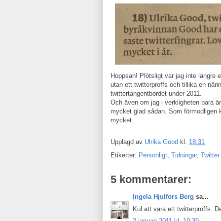
Hoppsan! Plötsligt var jag inte längre
utan ett twitterproffs och tillika en nä
twittertangentbordet under 2011.
Och även om jag i verkligheten bara ä
mycket glad sådan. Som förmodligen kom
mycket.
Upplagd av
Ulrika Good
kl.
18:31
Etiketter:
Personligt
,
Tidningar
,
Twitter
5 kommentarer:
Ingela Hjulfors Berg
sa...
Kul att vara ett twitterproffs. Det
2 januari 2011 kl. 19:39