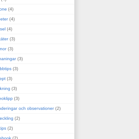
one
(4)
eter
(4)
sel
(4)
äter
(3)
mor
(3)
maningar
(3)
bbtips
(3)
ept
(3)
ckning
(3)
eoklipp
(3)
deringar och observationer
(2)
eckling
(2)
tips
(2)
ebook
(2)