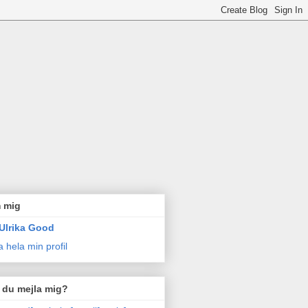
 mig
Ulrika Good
a hela min profil
l du mejla mig?