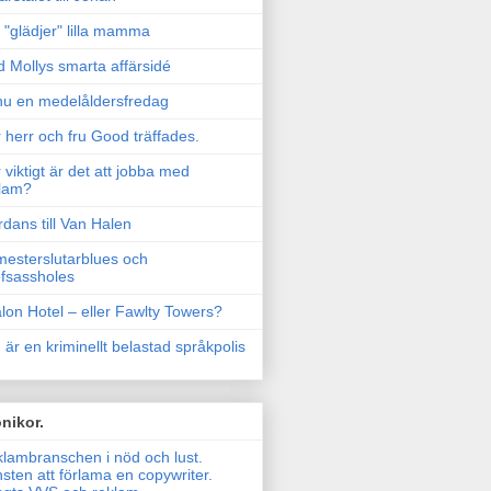
"glädjer" lilla mamma
 Mollys smarta affärsidé
u en medelåldersfredag
 herr och fru Good träffades.
 viktigt är det att jobba med
lam?
rdans till Van Halen
esterslutarblues och
fsassholes
lon Hotel – eller Fawlty Towers?
 är en kriminellt belastad språkpolis
nikor.
lambranschen i nöd och lust.
sten att förlama en copywriter.