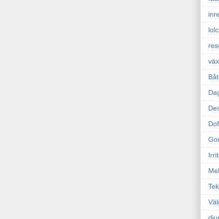
inr
lol
res
väx
Båt
Da
Des
Dof
Go
Irr
Mel
Tek
Väl
dju