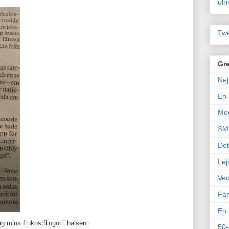
ulr
Twe
Gre
Nej
En 
Mo
SM 
Det
Lej
Vec
Fam
En 
ag mina frukostflingor i halsen:
50-