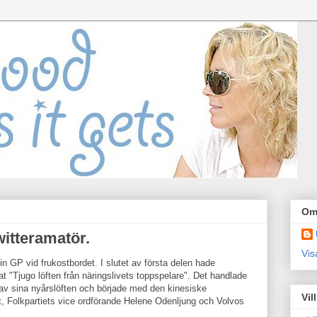
Om
itteramatör.
Vis
in GP vid frukostbordet. I slutet av första delen hade
 "Tjugo löften från näringslivets toppspelare". Det handlade
gav sina nyårslöften och började med den kinesiske
Vil
t, Folkpartiets vice ordförande Helene Odenljung och Volvos