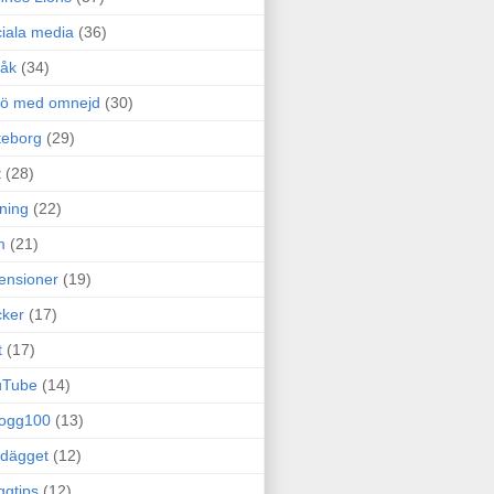
iala media
(36)
råk
(34)
rö med omnejd
(30)
teborg
(29)
t
(28)
ning
(22)
m
(21)
ensioner
(19)
ker
(17)
t
(17)
uTube
(14)
logg100
(13)
dägget
(12)
ggtips
(12)