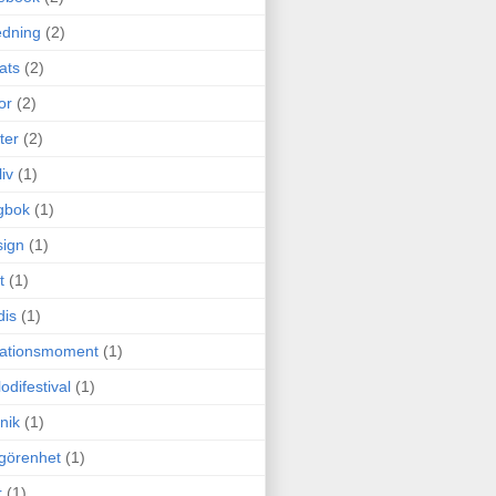
edning
(2)
cats
(2)
or
(2)
ter
(2)
liv
(1)
gbok
(1)
ign
(1)
t
(1)
dis
(1)
itationsmoment
(1)
odifestival
(1)
nik
(1)
görenhet
(1)
r
(1)