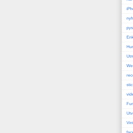
iPh
nyh
pys
Enk
Hu
Ut
We
rec
sti
vid
Fun
Utv
Vin
fac