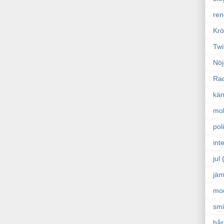
ren
Krö
Twi
Nöj
Ra
kän
mo
poli
int
jul
jäm
mo
sm
hår