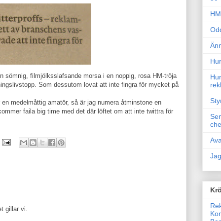
HM 
Odd
Änn
Hur
 en sömnig, filmjölksslafsande morsa i en noppig, rosa HM-tröja
Hur
riningslivstopp. Som dessutom lovat att inte fingra för mycket på
rek
Sty
r en medelmåttig amatör, så är jag numera åtminstone en
mer faila big time med det där löftet om att inte twittra för
Sem
che
Ava
Jag
Krö
Rek
 gillar vi.
Kon