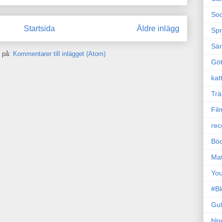
Soc
Startsida
Äldre inlägg
Sp
Sä
 på:
Kommentarer till inlägget (Atom)
Gö
kat
Trä
Fil
rec
Böc
Ma
Yo
#B
Gul
blo