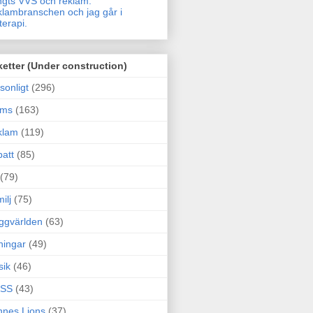
gts VVS och reklam.
lambranschen och jag går i
terapi.
ketter (Under construction)
sonligt
(296)
ams
(163)
klam
(119)
att
(85)
(79)
ilj
(75)
ggvärlden
(63)
ningar
(49)
sik
(46)
SS
(43)
nes Lions
(37)