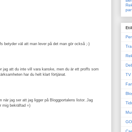
Ben
Rek
par
Eti
Per
ffs betyder väl att man lever på det man gör också ;-)
Tr
Re
Deb
r jag att du inte vill vara kanske, men du är ett proffs som
TV
märksamheten har du helt klart förtjänat.
Fam
Blo
 när jag ser att jag ligger på Bloggportalens listor..Jag
Tid
r mig bekräftad =)
Mu
GO
Can