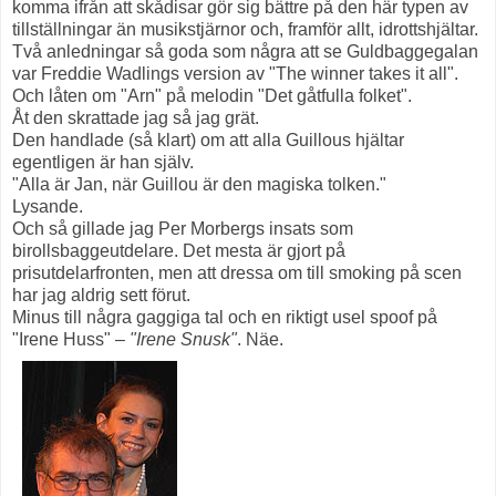
komma ifrån att skådisar gör sig bättre på den här typen av
tillställningar än musikstjärnor och, framför allt, idrottshjältar.
Två anledningar så goda som några att se Guldbaggegalan
var Freddie Wadlings version av "The winner takes it all".
Och låten om "Arn" på melodin "Det gåtfulla folket".
Åt den skrattade jag så jag grät.
Den handlade (så klart) om att alla Guillous hjältar
egentligen är han själv.
"Alla är Jan, när Guillou är den magiska tolken."
Lysande.
Och så gillade jag Per Morbergs insats som
birollsbaggeutdelare. Det mesta är gjort på
prisutdelarfronten, men att dressa om till smoking på scen
har jag aldrig sett förut.
Minus till några gaggiga tal och en riktigt usel spoof på
"Irene Huss" –
"Irene Snusk"
. Näe.