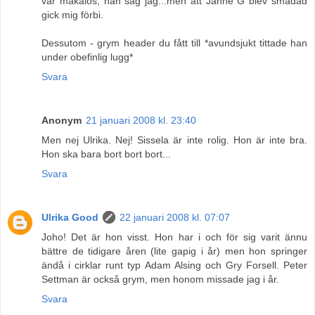
var makalös, han såg jag...men att Janne G blev smädad
gick mig förbi.
Dessutom - grym header du fått till *avundsjukt tittade han
under obefinlig lugg*
Svara
Anonym
21 januari 2008 kl. 23:40
Men nej Ulrika. Nej! Sissela är inte rolig. Hon är inte bra.
Hon ska bara bort bort bort...
Svara
Ulrika Good
22 januari 2008 kl. 07:07
Joho! Det är hon visst. Hon har i och för sig varit ännu
bättre de tidigare åren (lite gapig i år) men hon springer
ändå i cirklar runt typ Adam Alsing och Gry Forsell. Peter
Settman är också grym, men honom missade jag i år.
Svara