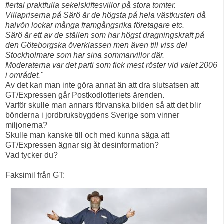
flertal praktfulla sekelskiftesvillor på stora tomter.
Villapriserna på Särö är de högsta på hela västkusten då
halvön lockar många framgångsrika företagare etc.
Särö är ett av de ställen som har högst dragningskraft på
den Göteborgska överklassen men även till viss del
Stockholmare som har sina sommarvillor där.
Moderaterna var det parti som fick mest röster vid valet 2006
i området."
Av det kan man inte göra annat än att dra slutsatsen att
GT/Expressen går Postkodlotteriets ärenden.
Varför skulle man annars förvanska bilden så att det blir
bönderna i jordbruksbygdens Sverige som vinner
miljonerna?
Skulle man kanske till och med kunna säga att
GT/Expressen ägnar sig åt desinformation?
Vad tycker du?
Faksimil från GT: