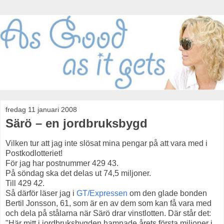
fredag 11 januari 2008
Särö – en jordbruksbygd
Vilken tur att jag inte slösat mina pengar på att vara med i
Postkodlotteriet!
För jag har postnummer 429 43.
På söndag ska det delas ut 74,5 miljoner.
Till 429 4
2
.
Så därför läser jag i
GT/Expressen
om den glade bonden
Bertil Jonsson, 61, som är en av dem som kan få vara med
och dela på stålarna när Särö drar vinstlotten. Där står det:
"Här mitt i jordbruksbygden hamnade årets första miljoner i