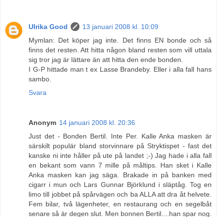
Ulrika Good
13 januari 2008 kl. 10:09
Mymlan: Det köper jag inte. Det finns EN bonde och så
finns det resten. Att hitta någon bland resten som vill uttala
sig tror jag är lättare än att hitta den ende bonden.
I G-P hittade man t ex Lasse Brandeby. Eller i alla fall hans
sambo.
Svara
Anonym
14 januari 2008 kl. 20:36
Just det - Bonden Bertil. Inte Per. Kalle Anka masken är
särskilt populär bland storvinnare på Stryktispet - fast det
kanske ni inte håller på ute på landet ;-) Jag hade i alla fall
en bekant som vann 7 mille på måltips. Han sket i Kalle
Anka masken kan jag säga. Brakade in på banken med
cigarr i mun och Lars Gunnar Björklund i släptåg. Tog en
limo till jobbet på spårvägen och ba ALLA att dra åt helvete.
Fem bilar, två lägenheter, en restaurang och en segelbåt
senare så är degen slut. Men bonnen Bertil....han spar nog.