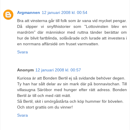
Argmannen
12 januari 2008 kl. 00:54
Bra att vinsterna går till folk som är vana vid mycket pengar.
Då slipper vi snyfthistorier som "Lottovinsten blev en
mardröm" där människor med ruttna tänder berättar om
hur de blivit fartblinda, solåvårade och lurade att investera i
en norrmans affärsidé om fruset varmvatten.
Svara
Anonym
12 januari 2008 kl. 00:57
Kuriosa är att Bonden Bertil ej så svidande behöver degen.
Ty han har sålt delar av sin mark där på bonnavischan. Till
villasugna Säröbor med hunger efter rätt adress. Bonden
Bertil är till och med rätt mätt.
Så Bertil, skit i smörgåstårta och köp hummer för bövelen.
Och stort grattis om du vinner!
Svara