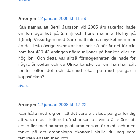
Anonym
12 januari 2008 kl. 11:59
Kan nämna att Bertil Jansson vid 2005 års taxering hade
en förmögenhet på 2 milj och hans mamma Hellny på
1,5milj. Visserligen med Särö mått inte så mycket men mer
än de flesta övriga svenskar har, och så här är det för alla
som har 429 42 antingen några miljoner på banken eller en
hög lön. Och detta var alltså förmögenheten de hade för
några år sedan och du Ulrika kanske vet om han har sålt
tomter efter det och därmed ökat på med pengar i
kappsäcken?
Svara
Anonym
12 januari 2008 kl. 17:22
Kan hålla med dig om att det vore att slösa pengar för dig
att vara med i lotteriet då chansen att vinna är större att
desto fler med samma postnummer som är med, och med
tanke på ditt grannskaps ekonomi skulle du nog vara
tämligen ensam med lott!