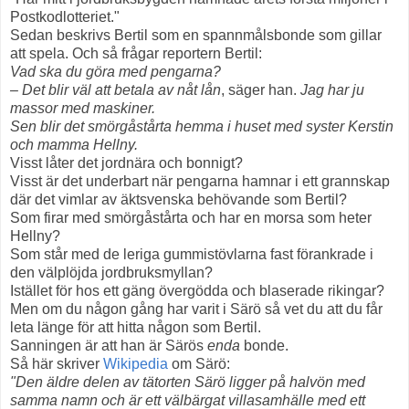
Postkodlotteriet."
Sedan beskrivs Bertil som en spannmålsbonde som gillar
att spela. Och så frågar reportern Bertil:
Vad ska du göra med pengarna?
– Det blir väl att betala av nåt lån
, säger han.
Jag har ju
massor med maskiner.
Sen blir det smörgåstårta hemma i huset med syster Kerstin
och mamma Hellny.
Visst låter det jordnära och bonnigt?
Visst är det underbart när pengarna hamnar i ett grannskap
där det vimlar av äktsvenska behövande som Bertil?
Som firar med smörgåstårta och har en morsa som heter
Hellny?
Som står med de leriga gummistövlarna fast förankrade i
den välplöjda jordbruksmyllan?
Istället för hos ett gäng övergödda och blaserade rikingar?
Men om du någon gång har varit i Särö så vet du att du får
leta länge för att hitta någon som Bertil.
Sanningen är att han är Särös
enda
bonde.
Så här skriver
Wikipedia
om Särö:
"Den äldre delen av tätorten Särö ligger på halvön med
samma namn och är ett välbärgat villasamhälle med ett