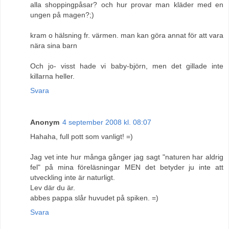
alla shoppingpåsar? och hur provar man kläder med en
ungen på magen?;)
kram o hälsning fr. värmen. man kan göra annat för att vara
nära sina barn
Och jo- visst hade vi baby-björn, men det gillade inte
killarna heller.
Svara
Anonym
4 september 2008 kl. 08:07
Hahaha, full pott som vanligt! =)
Jag vet inte hur många gånger jag sagt "naturen har aldrig
fel" på mina föreläsningar MEN det betyder ju inte att
utveckling inte är naturligt.
Lev där du är.
abbes pappa slår huvudet på spiken. =)
Svara