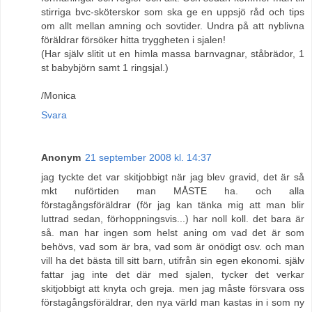
stirriga bvc-sköterskor som ska ge en uppsjö råd och tips
om allt mellan amning och sovtider. Undra på att nyblivna
föräldrar försöker hitta tryggheten i sjalen!
(Har själv slitit ut en himla massa barnvagnar, ståbrädor, 1
st babybjörn samt 1 ringsjal.)
/Monica
Svara
Anonym
21 september 2008 kl. 14:37
jag tyckte det var skitjobbigt när jag blev gravid, det är så
mkt nuförtiden man MÅSTE ha. och alla
förstagångsföräldrar (för jag kan tänka mig att man blir
luttrad sedan, förhoppningsvis...) har noll koll. det bara är
så. man har ingen som helst aning om vad det är som
behövs, vad som är bra, vad som är onödigt osv. och man
vill ha det bästa till sitt barn, utifrån sin egen ekonomi. själv
fattar jag inte det där med sjalen, tycker det verkar
skitjobbigt att knyta och greja. men jag måste försvara oss
förstagångsföräldrar, den nya värld man kastas in i som ny