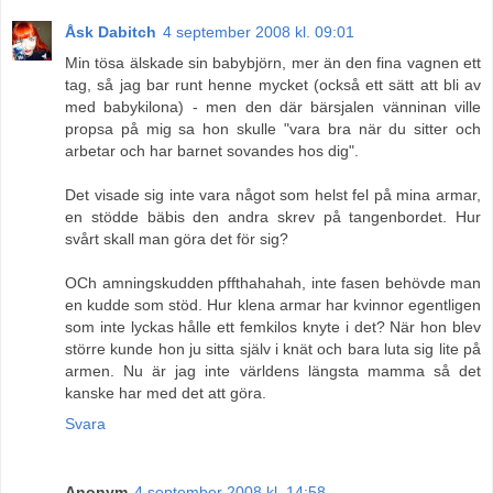
Åsk Dabitch
4 september 2008 kl. 09:01
Min tösa älskade sin babybjörn, mer än den fina vagnen ett
tag, så jag bar runt henne mycket (också ett sätt att bli av
med babykilona) - men den där bärsjalen vänninan ville
propsa på mig sa hon skulle "vara bra när du sitter och
arbetar och har barnet sovandes hos dig".
Det visade sig inte vara något som helst fel på mina armar,
en stödde bäbis den andra skrev på tangenbordet. Hur
svårt skall man göra det för sig?
OCh amningskudden pffthahahah, inte fasen behövde man
en kudde som stöd. Hur klena armar har kvinnor egentligen
som inte lyckas hålle ett femkilos knyte i det? När hon blev
större kunde hon ju sitta själv i knät och bara luta sig lite på
armen. Nu är jag inte världens längsta mamma så det
kanske har med det att göra.
Svara
Anonym
4 september 2008 kl. 14:58