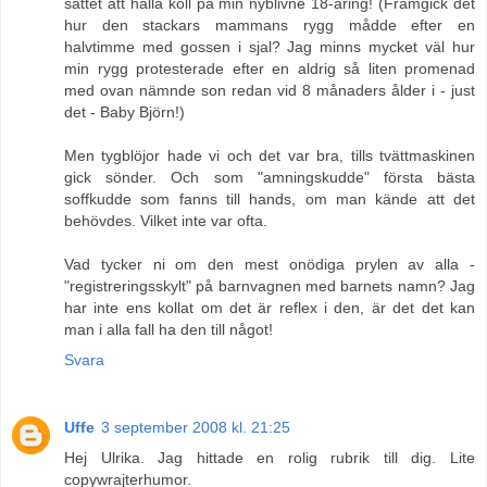
sättet att hålla koll på min nyblivne 18-åring! (Framgick det
hur den stackars mammans rygg mådde efter en
halvtimme med gossen i sjal? Jag minns mycket väl hur
min rygg protesterade efter en aldrig så liten promenad
med ovan nämnde son redan vid 8 månaders ålder i - just
det - Baby Björn!)
Men tygblöjor hade vi och det var bra, tills tvättmaskinen
gick sönder. Och som "amningskudde" första bästa
soffkudde som fanns till hands, om man kände att det
behövdes. Vilket inte var ofta.
Vad tycker ni om den mest onödiga prylen av alla -
"registreringsskylt" på barnvagnen med barnets namn? Jag
har inte ens kollat om det är reflex i den, är det det kan
man i alla fall ha den till något!
Svara
Uffe
3 september 2008 kl. 21:25
Hej Ulrika. Jag hittade en rolig rubrik till dig. Lite
copywrajterhumor.