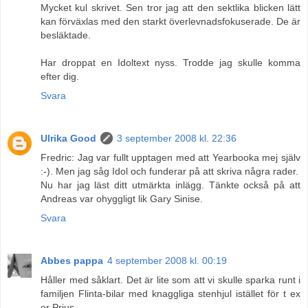
Mycket kul skrivet. Sen tror jag att den sektlika blicken lätt
kan förväxlas med den starkt överlevnadsfokuserade. De är
besläktade.
Har droppat en Idoltext nyss. Trodde jag skulle komma
efter dig.
Svara
Ulrika Good
3 september 2008 kl. 22:36
Fredric: Jag var fullt upptagen med att Yearbooka mej själv
:-). Men jag såg Idol och funderar på att skriva några rader.
Nu har jag läst ditt utmärkta inlägg. Tänkte också på att
Andreas var ohyggligt lik Gary Sinise.
Svara
Abbes pappa
4 september 2008 kl. 00:19
Håller med såklart. Det är lite som att vi skulle sparka runt i
familjen Flinta-bilar med knaggliga stenhjul istället för t ex
er Prius.