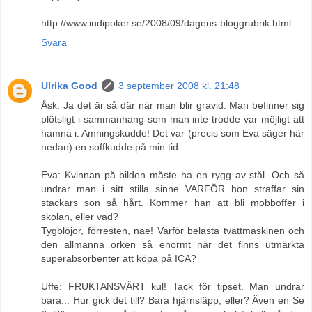
http://www.indipoker.se/2008/09/dagens-bloggrubrik.html
Svara
Ulrika Good
3 september 2008 kl. 21:48
Åsk: Ja det är så där när man blir gravid. Man befinner sig
plötsligt i sammanhang som man inte trodde var möjligt att
hamna i. Amningskudde! Det var (precis som Eva säger här
nedan) en soffkudde på min tid.
Eva: Kvinnan på bilden måste ha en rygg av stål. Och så
undrar man i sitt stilla sinne VARFÖR hon straffar sin
stackars son så hårt. Kommer han att bli mobboffer i
skolan, eller vad?
Tygblöjor, förresten, näe! Varför belasta tvättmaskinen och
den allmänna orken så enormt när det finns utmärkta
superabsorbenter att köpa på ICA?
Uffe: FRUKTANSVÄRT kul! Tack för tipset. Man undrar
bara... Hur gick det till? Bara hjärnsläpp, eller? Även en Se