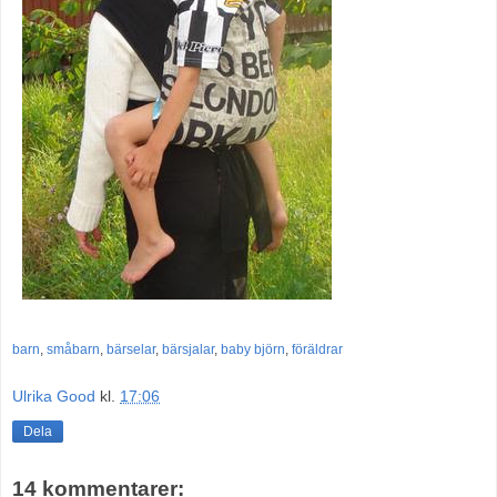
barn
,
småbarn
,
bärselar
,
bärsjalar
,
baby björn
,
föräldrar
Ulrika Good
kl.
17:06
Dela
14 kommentarer: