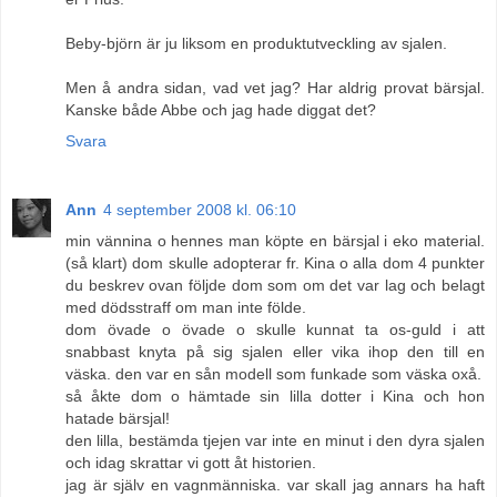
Beby-björn är ju liksom en produktutveckling av sjalen.
Men å andra sidan, vad vet jag? Har aldrig provat bärsjal.
Kanske både Abbe och jag hade diggat det?
Svara
Ann
4 september 2008 kl. 06:10
min vännina o hennes man köpte en bärsjal i eko material.
(så klart) dom skulle adopterar fr. Kina o alla dom 4 punkter
du beskrev ovan följde dom som om det var lag och belagt
med dödsstraff om man inte földe.
dom övade o övade o skulle kunnat ta os-guld i att
snabbast knyta på sig sjalen eller vika ihop den till en
väska. den var en sån modell som funkade som väska oxå.
så åkte dom o hämtade sin lilla dotter i Kina och hon
hatade bärsjal!
den lilla, bestämda tjejen var inte en minut i den dyra sjalen
och idag skrattar vi gott åt historien.
jag är själv en vagnmänniska. var skall jag annars ha haft