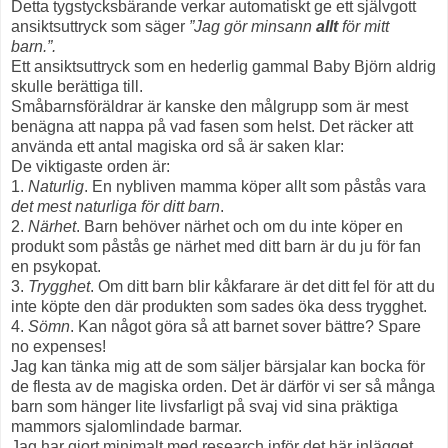
Detta tygstycksbärande verkar automatiskt ge ett självgott
ansiktsuttryck som säger
”Jag gör minsann
allt
för mitt
barn.”
.
Ett ansiktsuttryck som en hederlig gammal Baby Björn aldrig
skulle berättiga till.
Småbarnsföräldrar är kanske den målgrupp som är mest
benägna att nappa på vad fasen som helst. Det räcker att
använda ett antal magiska ord så är saken klar:
De viktigaste orden är:
1.
Naturlig
. En nybliven mamma köper allt som påstås vara
det mest naturliga för ditt barn
.
2.
Närhet
. Barn behöver närhet och om du inte köper en
produkt som påstås ge närhet med ditt barn är du ju för fan
en psykopat.
3.
Trygghet
. Om ditt barn blir kåkfarare är det ditt fel för att du
inte köpte den där produkten som sades öka dess trygghet.
4.
Sömn
. Kan något göra så att barnet sover bättre? Spare
no expenses!
Jag kan tänka mig att de som säljer bärsjalar kan bocka för
de flesta av de magiska orden. Det är därför vi ser så många
barn som hänger lite livsfarligt på svaj vid sina präktiga
mammors sjalomlindade barmar.
Jag har gjort minimalt med research inför det här inlägget,