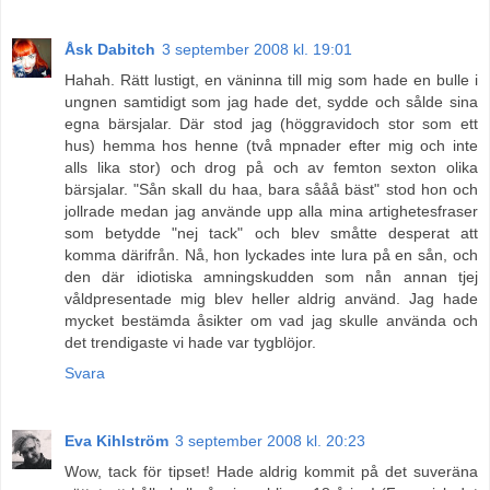
Åsk Dabitch
3 september 2008 kl. 19:01
Hahah. Rätt lustigt, en väninna till mig som hade en bulle i
ungnen samtidigt som jag hade det, sydde och sålde sina
egna bärsjalar. Där stod jag (höggravidoch stor som ett
hus) hemma hos henne (två mpnader efter mig och inte
alls lika stor) och drog på och av femton sexton olika
bärsjalar. "Sån skall du haa, bara sååå bäst" stod hon och
jollrade medan jag använde upp alla mina artighetesfraser
som betydde "nej tack" och blev småtte desperat att
komma därifrån. Nå, hon lyckades inte lura på en sån, och
den där idiotiska amningskudden som nån annan tjej
våldpresentade mig blev heller aldrig använd. Jag hade
mycket bestämda åsikter om vad jag skulle använda och
det trendigaste vi hade var tygblöjor.
Svara
Eva Kihlström
3 september 2008 kl. 20:23
Wow, tack för tipset! Hade aldrig kommit på det suveräna