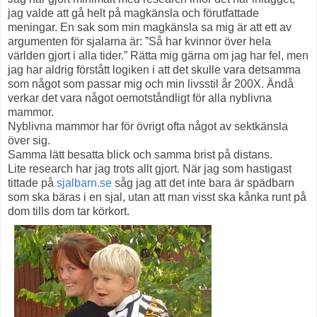
jag valde att gå helt på magkänsla och förutfattade
meningar. En sak som min magkänsla sa mig är att ett av
argumenten för sjalarna är: ”Så har kvinnor över hela
världen gjort i alla tider.” Rätta mig gärna om jag har fel, men
jag har aldrig förstått logiken i att det skulle vara detsamma
som något som passar mig och min livsstil år 200X. Ändå
verkar det vara något oemotståndligt för alla nyblivna
mammor.
Nyblivna mammor har för övrigt ofta något av sektkänsla
över sig.
Samma lätt besatta blick och samma brist på distans.
Lite research har jag trots allt gjort. När jag som hastigast
tittade på
sjalbarn.se
såg jag att det inte bara är spädbarn
som ska bäras i en sjal, utan att man visst ska kånka runt på
dom tills dom tar körkort.