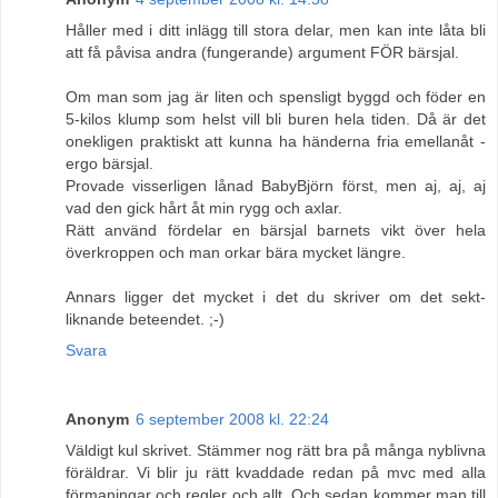
Håller med i ditt inlägg till stora delar, men kan inte låta bli
att få påvisa andra (fungerande) argument FÖR bärsjal.
Om man som jag är liten och spensligt byggd och föder en
5-kilos klump som helst vill bli buren hela tiden. Då är det
onekligen praktiskt att kunna ha händerna fria emellanåt -
ergo bärsjal.
Provade visserligen lånad BabyBjörn först, men aj, aj, aj
vad den gick hårt åt min rygg och axlar.
Rätt använd fördelar en bärsjal barnets vikt över hela
överkroppen och man orkar bära mycket längre.
Annars ligger det mycket i det du skriver om det sekt-
liknande beteendet. ;-)
Svara
Anonym
6 september 2008 kl. 22:24
Väldigt kul skrivet. Stämmer nog rätt bra på många nyblivna
föräldrar. Vi blir ju rätt kvaddade redan på mvc med alla
förmaningar och regler och allt. Och sedan kommer man till