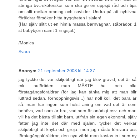
stirriga bvc-sköterskor som ska ge en uppsjö råd och tips
om allt mellan amning och sovtider. Undra på att nyblivna
föräldrar försöker hitta tryggheten i sjalen!
(Har själv slitit ut en himla massa barnvagnar, ståbrädor, 1
st babybjörn samt 1 ringsjal.)
/Monica
Svara
Anonym
21 september 2008 kl. 14:37
jag tyckte det var skitjobbigt när jag blev gravid, det är så
mkt nuförtiden man MÅSTE ha. och alla
förstagångsföräldrar (för jag kan tänka mig att man blir
luttrad sedan, förhoppningsvis...) har noll koll. det bara är
så. man har ingen som helst aning om vad det är som
behövs, vad som är bra, vad som är onödigt osv. och man
vill ha det bästa till sitt barn, utifrån sin egen ekonomi. själv
fattar jag inte det där med sjalen, tycker det verkar
skitjobbigt att knyta och greja. men jag måste försvara oss
förstagångsföräldrar, den nya värld man kastas in i som ny