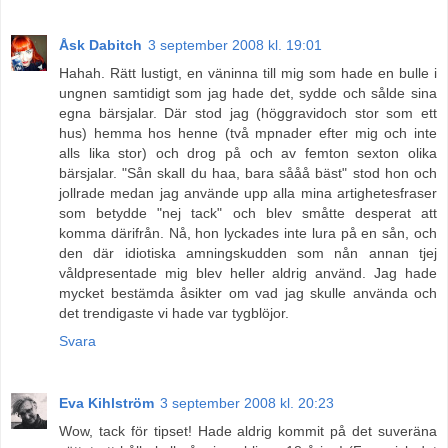
Åsk Dabitch
3 september 2008 kl. 19:01
Hahah. Rätt lustigt, en väninna till mig som hade en bulle i
ungnen samtidigt som jag hade det, sydde och sålde sina
egna bärsjalar. Där stod jag (höggravidoch stor som ett
hus) hemma hos henne (två mpnader efter mig och inte
alls lika stor) och drog på och av femton sexton olika
bärsjalar. "Sån skall du haa, bara sååå bäst" stod hon och
jollrade medan jag använde upp alla mina artighetesfraser
som betydde "nej tack" och blev småtte desperat att
komma därifrån. Nå, hon lyckades inte lura på en sån, och
den där idiotiska amningskudden som nån annan tjej
våldpresentade mig blev heller aldrig använd. Jag hade
mycket bestämda åsikter om vad jag skulle använda och
det trendigaste vi hade var tygblöjor.
Svara
Eva Kihlström
3 september 2008 kl. 20:23
Wow, tack för tipset! Hade aldrig kommit på det suveräna