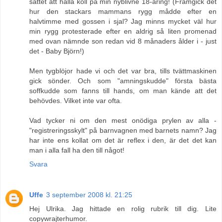
sättet att hålla koll på min nyblivne 18-åring! (Framgick det
hur den stackars mammans rygg mådde efter en
halvtimme med gossen i sjal? Jag minns mycket väl hur
min rygg protesterade efter en aldrig så liten promenad
med ovan nämnde son redan vid 8 månaders ålder i - just
det - Baby Björn!)
Men tygblöjor hade vi och det var bra, tills tvättmaskinen
gick sönder. Och som "amningskudde" första bästa
soffkudde som fanns till hands, om man kände att det
behövdes. Vilket inte var ofta.
Vad tycker ni om den mest onödiga prylen av alla -
"registreringsskylt" på barnvagnen med barnets namn? Jag
har inte ens kollat om det är reflex i den, är det det kan
man i alla fall ha den till något!
Svara
Uffe
3 september 2008 kl. 21:25
Hej Ulrika. Jag hittade en rolig rubrik till dig. Lite
copywrajterhumor.