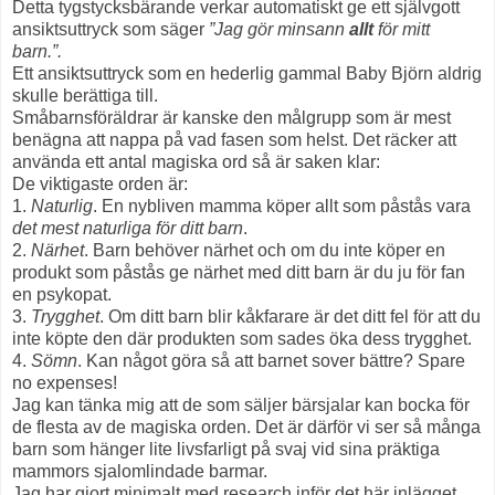
Detta tygstycksbärande verkar automatiskt ge ett självgott
ansiktsuttryck som säger
”Jag gör minsann
allt
för mitt
barn.”
.
Ett ansiktsuttryck som en hederlig gammal Baby Björn aldrig
skulle berättiga till.
Småbarnsföräldrar är kanske den målgrupp som är mest
benägna att nappa på vad fasen som helst. Det räcker att
använda ett antal magiska ord så är saken klar:
De viktigaste orden är:
1.
Naturlig
. En nybliven mamma köper allt som påstås vara
det mest naturliga för ditt barn
.
2.
Närhet
. Barn behöver närhet och om du inte köper en
produkt som påstås ge närhet med ditt barn är du ju för fan
en psykopat.
3.
Trygghet
. Om ditt barn blir kåkfarare är det ditt fel för att du
inte köpte den där produkten som sades öka dess trygghet.
4.
Sömn
. Kan något göra så att barnet sover bättre? Spare
no expenses!
Jag kan tänka mig att de som säljer bärsjalar kan bocka för
de flesta av de magiska orden. Det är därför vi ser så många
barn som hänger lite livsfarligt på svaj vid sina präktiga
mammors sjalomlindade barmar.
Jag har gjort minimalt med research inför det här inlägget,