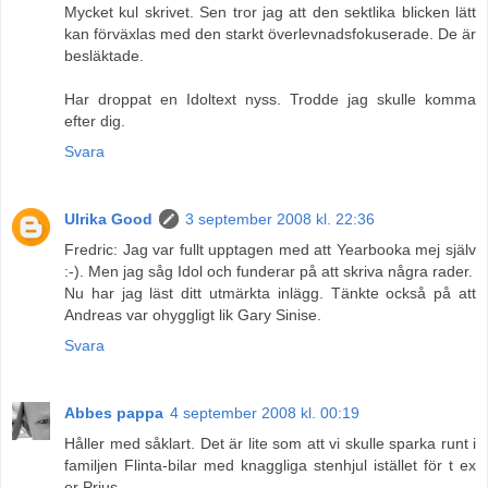
Mycket kul skrivet. Sen tror jag att den sektlika blicken lätt
kan förväxlas med den starkt överlevnadsfokuserade. De är
besläktade.
Har droppat en Idoltext nyss. Trodde jag skulle komma
efter dig.
Svara
Ulrika Good
3 september 2008 kl. 22:36
Fredric: Jag var fullt upptagen med att Yearbooka mej själv
:-). Men jag såg Idol och funderar på att skriva några rader.
Nu har jag läst ditt utmärkta inlägg. Tänkte också på att
Andreas var ohyggligt lik Gary Sinise.
Svara
Abbes pappa
4 september 2008 kl. 00:19
Håller med såklart. Det är lite som att vi skulle sparka runt i
familjen Flinta-bilar med knaggliga stenhjul istället för t ex
er Prius.