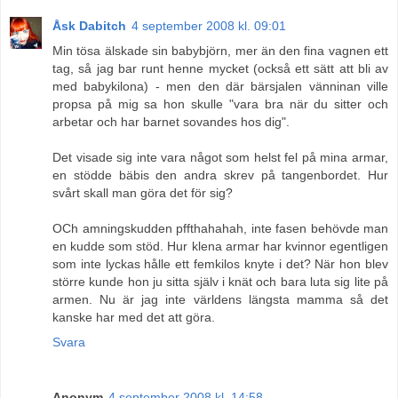
Åsk Dabitch
4 september 2008 kl. 09:01
Min tösa älskade sin babybjörn, mer än den fina vagnen ett
tag, så jag bar runt henne mycket (också ett sätt att bli av
med babykilona) - men den där bärsjalen vänninan ville
propsa på mig sa hon skulle "vara bra när du sitter och
arbetar och har barnet sovandes hos dig".
Det visade sig inte vara något som helst fel på mina armar,
en stödde bäbis den andra skrev på tangenbordet. Hur
svårt skall man göra det för sig?
OCh amningskudden pffthahahah, inte fasen behövde man
en kudde som stöd. Hur klena armar har kvinnor egentligen
som inte lyckas hålle ett femkilos knyte i det? När hon blev
större kunde hon ju sitta själv i knät och bara luta sig lite på
armen. Nu är jag inte världens längsta mamma så det
kanske har med det att göra.
Svara
Anonym
4 september 2008 kl. 14:58