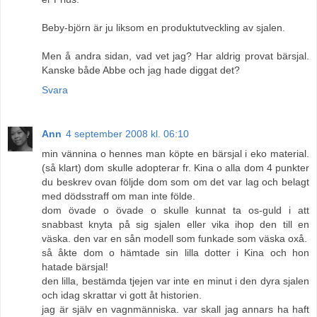
Beby-björn är ju liksom en produktutveckling av sjalen.
Men å andra sidan, vad vet jag? Har aldrig provat bärsjal.
Kanske både Abbe och jag hade diggat det?
Svara
Ann
4 september 2008 kl. 06:10
min vännina o hennes man köpte en bärsjal i eko material.
(så klart) dom skulle adopterar fr. Kina o alla dom 4 punkter
du beskrev ovan följde dom som om det var lag och belagt
med dödsstraff om man inte földe.
dom övade o övade o skulle kunnat ta os-guld i att
snabbast knyta på sig sjalen eller vika ihop den till en
väska. den var en sån modell som funkade som väska oxå.
så åkte dom o hämtade sin lilla dotter i Kina och hon
hatade bärsjal!
den lilla, bestämda tjejen var inte en minut i den dyra sjalen
och idag skrattar vi gott åt historien.
jag är själv en vagnmänniska. var skall jag annars ha haft