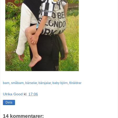
barn
,
småbarn
,
bärselar
,
bärsjalar
,
baby björn
,
föräldrar
Ulrika Good
kl.
17:06
Dela
14 kommentarer: