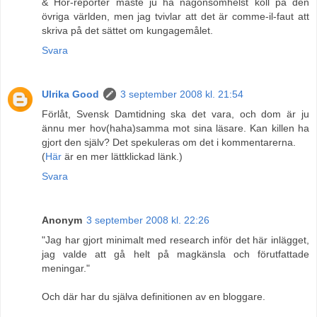
& Hör-reporter måste ju ha någonsomhelst koll på den
övriga världen, men jag tvivlar att det är comme-il-faut att
skriva på det sättet om kungagemålet.
Svara
Ulrika Good
3 september 2008 kl. 21:54
Förlåt, Svensk Damtidning ska det vara, och dom är ju
ännu mer hov(haha)samma mot sina läsare. Kan killen ha
gjort den själv? Det spekuleras om det i kommentarerna.
(
Här
är en mer lättklickad länk.)
Svara
Anonym
3 september 2008 kl. 22:26
"Jag har gjort minimalt med research inför det här inlägget,
jag valde att gå helt på magkänsla och förutfattade
meningar."
Och där har du själva definitionen av en bloggare.