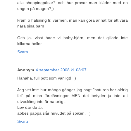
alla shoppingpåsar? och hur provar man kläder med en
ungen på magen?;)
kram o hälsning fr. värmen. man kan göra annat för att vara
nära sina barn
Och jo- visst hade vi baby-björn, men det gillade inte
killarna heller.
Svara
Anonym
4 september 2008 kl. 08:07
Hahaha, full pott som vanligt! =)
Jag vet inte hur många gånger jag sagt "naturen har aldrig
fel" på mina föreläsningar MEN det betyder ju inte att
utveckling inte är naturligt.
Lev där du är.
abbes pappa slår huvudet på spiken. =)
Svara