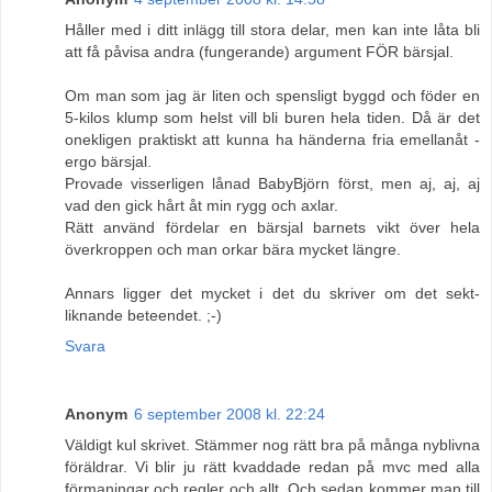
Håller med i ditt inlägg till stora delar, men kan inte låta bli
att få påvisa andra (fungerande) argument FÖR bärsjal.
Om man som jag är liten och spensligt byggd och föder en
5-kilos klump som helst vill bli buren hela tiden. Då är det
onekligen praktiskt att kunna ha händerna fria emellanåt -
ergo bärsjal.
Provade visserligen lånad BabyBjörn först, men aj, aj, aj
vad den gick hårt åt min rygg och axlar.
Rätt använd fördelar en bärsjal barnets vikt över hela
överkroppen och man orkar bära mycket längre.
Annars ligger det mycket i det du skriver om det sekt-
liknande beteendet. ;-)
Svara
Anonym
6 september 2008 kl. 22:24
Väldigt kul skrivet. Stämmer nog rätt bra på många nyblivna
föräldrar. Vi blir ju rätt kvaddade redan på mvc med alla
förmaningar och regler och allt. Och sedan kommer man till