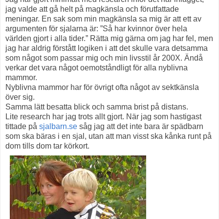
jag valde att gå helt på magkänsla och förutfattade
meningar. En sak som min magkänsla sa mig är att ett av
argumenten för sjalarna är: ”Så har kvinnor över hela
världen gjort i alla tider.” Rätta mig gärna om jag har fel, men
jag har aldrig förstått logiken i att det skulle vara detsamma
som något som passar mig och min livsstil år 200X. Ändå
verkar det vara något oemotståndligt för alla nyblivna
mammor.
Nyblivna mammor har för övrigt ofta något av sektkänsla
över sig.
Samma lätt besatta blick och samma brist på distans.
Lite research har jag trots allt gjort. När jag som hastigast
tittade på
sjalbarn.se
såg jag att det inte bara är spädbarn
som ska bäras i en sjal, utan att man visst ska kånka runt på
dom tills dom tar körkort.