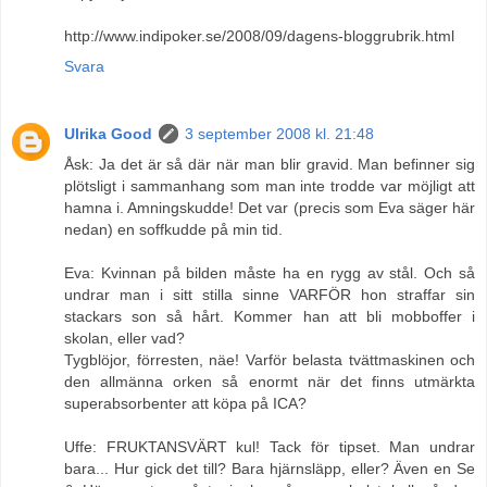
http://www.indipoker.se/2008/09/dagens-bloggrubrik.html
Svara
Ulrika Good
3 september 2008 kl. 21:48
Åsk: Ja det är så där när man blir gravid. Man befinner sig
plötsligt i sammanhang som man inte trodde var möjligt att
hamna i. Amningskudde! Det var (precis som Eva säger här
nedan) en soffkudde på min tid.
Eva: Kvinnan på bilden måste ha en rygg av stål. Och så
undrar man i sitt stilla sinne VARFÖR hon straffar sin
stackars son så hårt. Kommer han att bli mobboffer i
skolan, eller vad?
Tygblöjor, förresten, näe! Varför belasta tvättmaskinen och
den allmänna orken så enormt när det finns utmärkta
superabsorbenter att köpa på ICA?
Uffe: FRUKTANSVÄRT kul! Tack för tipset. Man undrar
bara... Hur gick det till? Bara hjärnsläpp, eller? Även en Se