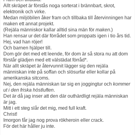
Allt skräpet är förstås noga sorterat i brännbart, skrot,
elektronik och virke.
Medan miljöbilen åker fram och tillbaka till återvinningen har
maken ett annat projekt.
(Rejäla människor kallar alltid sina män för
maken
.)
Han rensar ur det där förrådet som proppats igen i tio års tid.
Hej, vad han röjer!
Och barnen hjälper till.
Dom gör det med ett leende, för dom är så stora nu att dom
förstår glädjen med ett välstädat förråd*.
När allt skräpet är återvunnit lägger sig den rejäla
människan inte på soffan och slösurfar eller kollar på
amerikanska sitcoms.
Nej, den rejäla människan tar sig en joggingtur och
kommer
ut i den friska höstluften
.
Det är då jag inser att den där outhärdligt rejäla människan
är jag.
Mitt i ett steg slår det mig, med full kraft.
Christ!
Imorgon får jag nog prova rökheroin eller crack.
För det här håller ju inte.