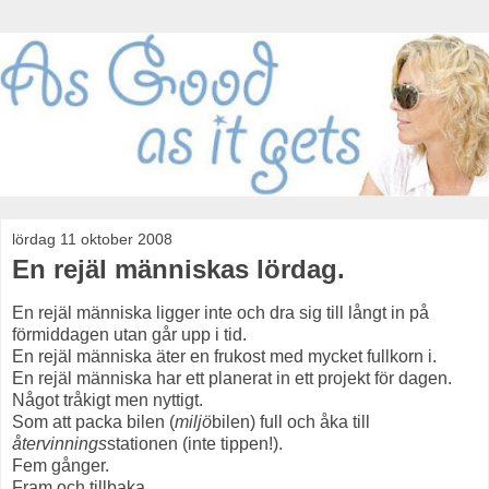
lördag 11 oktober 2008
En rejäl människas lördag.
En rejäl människa ligger inte och dra sig till långt in på
förmiddagen utan går upp i tid.
En rejäl människa äter en frukost med mycket fullkorn i.
En rejäl människa har ett planerat in ett projekt för dagen.
Något tråkigt men nyttigt.
Som att packa bilen (
miljö
bilen) full och åka till
återvinnings
stationen (inte tippen!).
Fem gånger.
Fram och tillbaka.