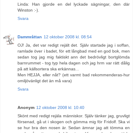
Linda: Han gjorde en del lyckade sägningar, den där
Winston :-).
Svara
Dammråttan
12 oktober 2008 kl. 08:54
OJ! Ja, det var redigt rejält det. Själv startade jag i soffan,
ramlade över i badet, för ett långbad med en god bok, men
sedan tog jag mig faktiskt ann det bedrövligt bortglömda
barnrummet - tog typ hela dagen och jag hrm var rätt dålig
på att källsortera ska erkännas...
Men HEJJA, eller nåt? (ett varmt bad rekommenderas-hur
omiljövänligt det än må vara)
Svara
Anonym
12 oktober 2008 kl. 10:40
Skönt med redigt rejäla människor. Själv tänker jag, gruvligt
försenad, gå ut i skogen och gömma mig för Fridolf. Ska vi
se hur bra den nosen är. Sedan ämnar jag att tömma en