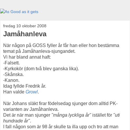
fredag 10 oktober 2008
Jamåhanleva
När någon på GOSS fyller år får han eller hon bestämma
temat på Jamåhanleva-sjungandet.
Vi har bland annat haft:
-Falsett.
-Kyrkokör (dom två blev ganska lika).
-Skånska.
-Kanon.
Idag fyllde Fredrik år.
Han valde
Growl
.
När Johans släkt firar födelsedag sjunger dom alltid PK-
varianten av Jamåhanleva.
Det är när man sjunger
"många lyckliga år"
istället för
"uti
hundrade år"
.
I fall någon som är 98 år skulle ta illa upp och tro att man