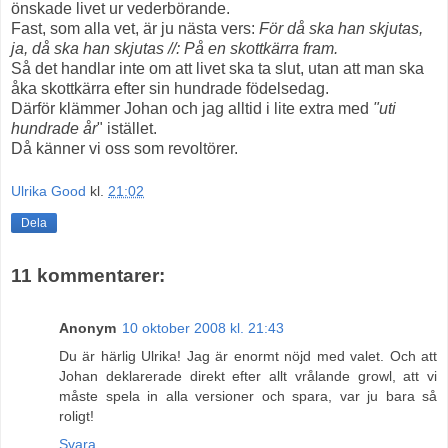
önskade livet ur vederbörande.
Fast, som alla vet, är ju nästa vers:
För då ska han skjutas,
ja, då ska han skjutas //: På en skottkärra fram.
Så det handlar inte om att livet ska ta slut, utan att man ska
åka skottkärra efter sin hundrade födelsedag.
Därför klämmer Johan och jag alltid i lite extra med
"uti
hundrade år
" istället.
Då känner vi oss som revoltörer.
Ulrika Good
kl.
21:02
Dela
11 kommentarer:
Anonym
10 oktober 2008 kl. 21:43
Du är härlig Ulrika! Jag är enormt nöjd med valet. Och att
Johan deklarerade direkt efter allt vrålande growl, att vi
måste spela in alla versioner och spara, var ju bara så
roligt!
Svara