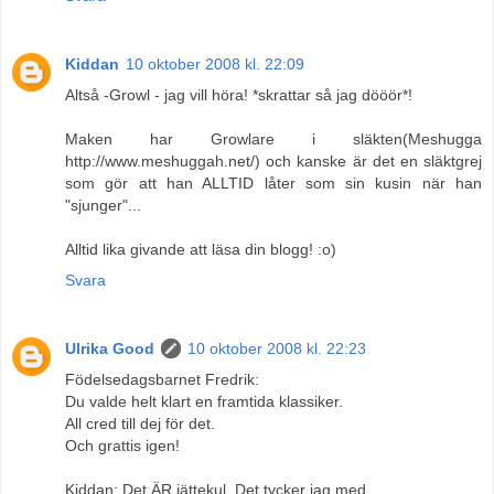
Kiddan
10 oktober 2008 kl. 22:09
Altså -Growl - jag vill höra! *skrattar så jag dööör*!
Maken har Growlare i släkten(Meshugga
http://www.meshuggah.net/) och kanske är det en släktgrej
som gör att han ALLTID låter som sin kusin när han
"sjunger"...
Alltid lika givande att läsa din blogg! :o)
Svara
Ulrika Good
10 oktober 2008 kl. 22:23
Födelsedagsbarnet Fredrik:
Du valde helt klart en framtida klassiker.
All cred till dej för det.
Och grattis igen!
Kiddan: Det ÄR jättekul. Det tycker jag med.