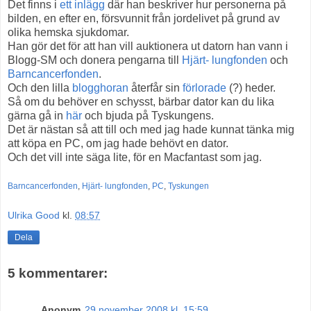
Det finns i
ett inlägg
där han beskriver hur personerna på
bilden, en efter en, försvunnit från jordelivet på grund av
olika hemska sjukdomar.
Han gör det för att han vill auktionera ut datorn han vann i
Blogg-SM och donera pengarna till
Hjärt- lungfonden
och
Barncancerfonden
.
Och den lilla
blogghoran
återfår sin
förlorade
(?) heder.
Så om du behöver en schysst, bärbar dator kan du lika
gärna gå in
här
och bjuda på Tyskungens.
Det är nästan så att till och med jag hade kunnat tänka mig
att köpa en PC, om jag hade behövt en dator.
Och det vill inte säga lite, för en Macfantast som jag.
Barncancerfonden
,
Hjärt- lungfonden
,
PC
,
Tyskungen
Ulrika Good
kl.
08:57
Dela
5 kommentarer:
Anonym
29 november 2008 kl. 15:59