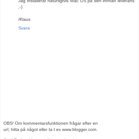
Jag installerar naturligtvis Mac OS på den innnan leverans.
;-)
/Klaus
Svara
OBS! Om kommentarsfunktionen frågar efter en
url; hitta på något eller ta t ex www.blogger.com.