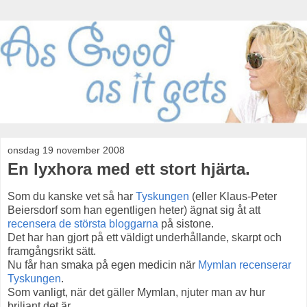
onsdag 19 november 2008
En lyxhora med ett stort hjärta.
Som du kanske vet så har
Tyskungen
(eller Klaus-Peter
Beiersdorf som han egentligen heter) ägnat sig åt att
recensera de största bloggarna
på sistone.
Det har han gjort på ett väldigt underhållande, skarpt och
framgångsrikt sätt.
Nu får han smaka på egen medicin när
Mymlan recenserar
Tyskungen
.
Som vanligt, när det gäller Mymlan, njuter man av hur
briljant det är.