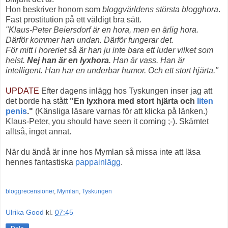
Hon beskriver honom som
bloggvärldens största blogghora
.
Fast prostitution på ett väldigt bra sätt.
"Klaus-Peter Beiersdorf är en hora, men en ärlig hora.
Därför kommer han undan. Därför fungerar det.
För mitt i horeriet så är han ju inte bara ett luder vilket som
helst.
Nej han är en lyxhora
. Han är vass. Han är
intelligent. Han har en underbar humor. Och ett stort hjärta."
UPDATE
Efter dagens inlägg hos Tyskungen inser jag att
det borde ha stått
"En lyxhora med stort hjärta och
liten
penis
."
(Känsliga läsare varnas för att klicka på länken.)
Klaus-Peter, you should have seen it coming ;-). Skämtet
alltså, inget annat.
När du ändå är inne hos Mymlan så missa inte att läsa
hennes fantastiska
pappainlägg
.
bloggrecensioner
,
Mymlan
,
Tyskungen
Ulrika Good
kl.
07:45