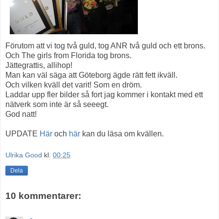
Förutom att vi tog två guld, tog ANR två guld och ett brons.
Och The girls from Florida tog brons.
Jättegrattis, allihop!
Man kan väl säga att Göteborg ägde rätt fett ikväll.
Och vilken kväll det varit! Som en dröm.
Laddar upp fler bilder så fort jag kommer i kontakt med ett
nätverk som inte är så seeegt.
God natt!
UPDATE
Här
och
här
kan du läsa om kvällen.
Ulrika Good
kl.
00:25
Dela
10 kommentarer: