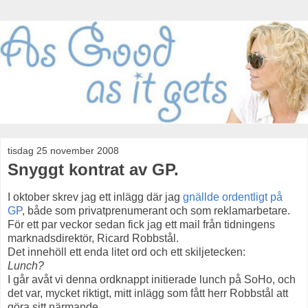
tisdag 25 november 2008
Snyggt kontrat av GP.
I oktober skrev jag ett inlägg där jag
gnällde ordentligt på
GP
, både som privatprenumerant och som reklamarbetare.
För ett par veckor sedan fick jag ett mail från tidningens
marknadsdirektör, Ricard Robbstål.
Det innehöll ett enda litet ord och ett skiljetecken:
Lunch?
I går avåt vi denna ordknappt initierade lunch på SoHo, och
det var, mycket riktigt, mitt inlägg som fått herr Robbstål att
göra sitt närmande.