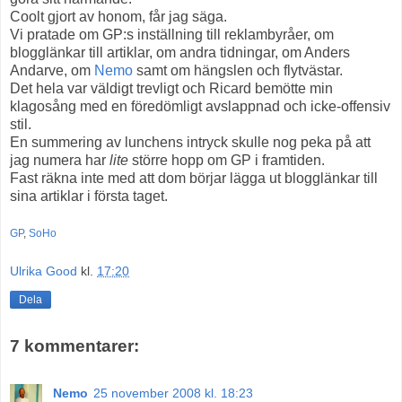
Coolt gjort av honom, får jag säga.
Vi pratade om GP:s inställning till reklambyråer, om
blogglänkar till artiklar, om andra tidningar, om Anders
Andarve, om
Nemo
samt om hängslen och flytvästar.
Det hela var väldigt trevligt och Ricard bemötte min
klagosång med en föredömligt avslappnad och icke-offensiv
stil.
En summering av lunchens intryck skulle nog peka på att
jag numera har
lite
större hopp om GP i framtiden.
Fast räkna inte med att dom börjar lägga ut blogglänkar till
sina artiklar i första taget.
GP
,
SoHo
Ulrika Good
kl.
17:20
Dela
7 kommentarer:
Nemo
25 november 2008 kl. 18:23