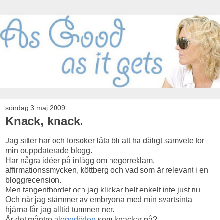
söndag 3 maj 2009
Knack, knack.
Jag sitter här och försöker låta bli att ha dåligt samvete för
min ouppdaterade blogg.
Har några idéer på inlägg om negerreklam,
affirmationssmycken, köttberg och vad som är relevant i en
bloggrecension.
Men tangentbordet och jag klickar helt enkelt inte just nu.
Och när jag stämmer av embryona med min svartsinta
hjärna får jag alltid tummen ner.
Är det måntro
bloggdöden
som knackar på?