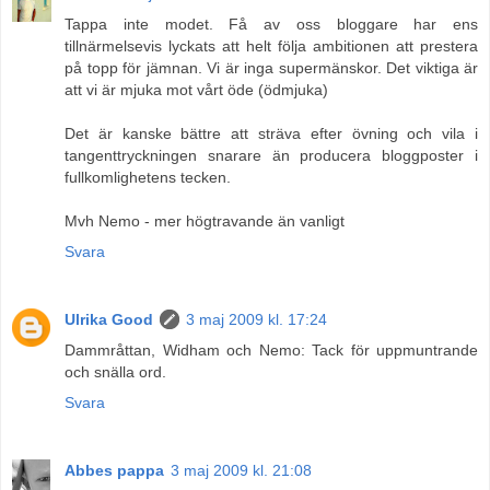
Tappa inte modet. Få av oss bloggare har ens
tillnärmelsevis lyckats att helt följa ambitionen att prestera
på topp för jämnan. Vi är inga supermänskor. Det viktiga är
att vi är mjuka mot vårt öde (ödmjuka)
Det är kanske bättre att sträva efter övning och vila i
tangenttryckningen snarare än producera bloggposter i
fullkomlighetens tecken.
Mvh Nemo - mer högtravande än vanligt
Svara
Ulrika Good
3 maj 2009 kl. 17:24
Dammråttan, Widham och Nemo: Tack för uppmuntrande
och snälla ord.
Svara
Abbes pappa
3 maj 2009 kl. 21:08