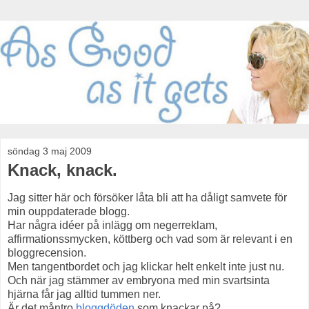
söndag 3 maj 2009
Knack, knack.
Jag sitter här och försöker låta bli att ha dåligt samvete för
min ouppdaterade blogg.
Har några idéer på inlägg om negerreklam,
affirmationssmycken, köttberg och vad som är relevant i en
bloggrecension.
Men tangentbordet och jag klickar helt enkelt inte just nu.
Och när jag stämmer av embryona med min svartsinta
hjärna får jag alltid tummen ner.
Är det måntro
bloggdöden
som knackar på?