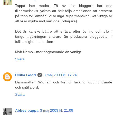
Tappa inte modet. Få av oss bloggare har ens
tillnärmelsevis lyckats att helt följa ambitionen att prestera
på topp för jämnan. Vi är inga supermänskor. Det viktiga är
att vi är mjuka mot vårt öde (ödmjuka)
Det är kanske bättre att sträva efter övning och vila i
tangenttryckningen snarare än producera bloggposter i
fullkomlighetens tecken.
Mvh Nemo - mer högtravande än vanligt
Svara
Ulrika Good
3 maj 2009 kl. 17:24
Dammråttan, Widham och Nemo: Tack för uppmuntrande
och snälla ord.
Svara
Abbes pappa
3 maj 2009 kl. 21:08