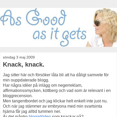
söndag 3 maj 2009
Knack, knack.
Jag sitter här och försöker låta bli att ha dåligt samvete för
min ouppdaterade blogg.
Har några idéer på inlägg om negerreklam,
affirmationssmycken, köttberg och vad som är relevant i en
bloggrecension.
Men tangentbordet och jag klickar helt enkelt inte just nu.
Och när jag stämmer av embryona med min svartsinta
hjärna får jag alltid tummen ner.
Är det måntro
bloggdöden
som knackar på?