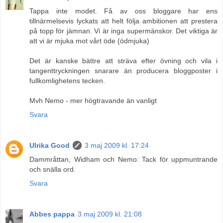
Tappa inte modet. Få av oss bloggare har ens
tillnärmelsevis lyckats att helt följa ambitionen att prestera
på topp för jämnan. Vi är inga supermänskor. Det viktiga är
att vi är mjuka mot vårt öde (ödmjuka)
Det är kanske bättre att sträva efter övning och vila i
tangenttryckningen snarare än producera bloggposter i
fullkomlighetens tecken.
Mvh Nemo - mer högtravande än vanligt
Svara
Ulrika Good
3 maj 2009 kl. 17:24
Dammråttan, Widham och Nemo: Tack för uppmuntrande
och snälla ord.
Svara
Abbes pappa
3 maj 2009 kl. 21:08