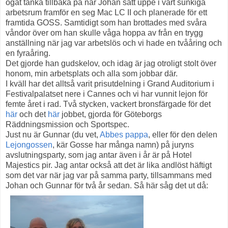
ögat tänka tillbaka på när Johan satt uppe i vårt sunkiga
arbetsrum framför en seg Mac LC II och planerade för ett
framtida GOSS. Samtidigt som han brottades med svåra
våndor över om han skulle våga hoppa av från en trygg
anställning när jag var arbetslös och vi hade en tvååring och
en fyraåring.
Det gjorde han gudskelov, och idag är jag otroligt stolt över
honom, min arbetsplats och alla som jobbar där.
I kväll har det alltså varit prisutdelning i Grand Auditorium i
Festivalpalatset nere i Cannes och vi har vunnit lejon för
femte året i rad. Två stycken, vackert bronsfärgade för det
här
och det
här
jobbet, gjorda för Göteborgs
Räddningsmission och Sportspec.
Just nu är Gunnar (du vet,
Abbes pappa
, eller för den delen
Lejongossen
, kär Gosse har många namn) på juryns
avslutningsparty, som jag antar även i år är på Hotel
Majestics pir. Jag antar också att det är lika andlöst häftigt
som det var när jag var på samma party, tillsammans med
Johan och Gunnar för två år sedan. Så här såg det ut då: