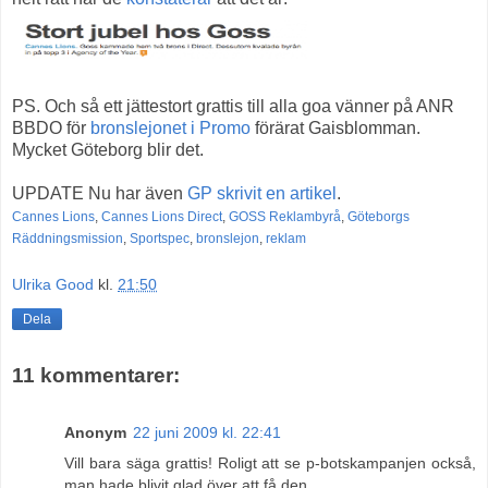
PS. Och så ett jättestort grattis till alla goa vänner på ANR
BBDO för
bronslejonet i Promo
förärat Gaisblomman.
Mycket Göteborg blir det.
UPDATE Nu har även
GP skrivit en artikel
.
Cannes Lions
,
Cannes Lions Direct
,
GOSS Reklambyrå
,
Göteborgs
Räddningsmission
,
Sportspec
,
bronslejon
,
reklam
Ulrika Good
kl.
21:50
Dela
11 kommentarer:
Anonym
22 juni 2009 kl. 22:41
Vill bara säga grattis! Roligt att se p-botskampanjen också,
man hade blivit glad över att få den.