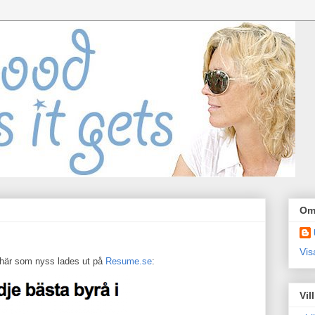
Om
Vis
n här som nyss lades ut på
Resume.se
:
Vil