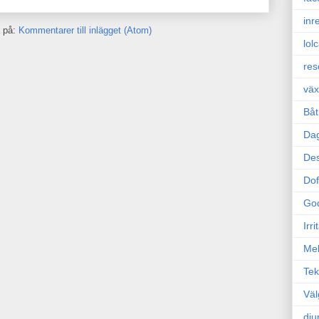
inr
 på:
Kommentarer till inlägget (Atom)
lol
res
väx
Båt
Da
Des
Dof
Go
Irr
Mel
Tek
Väl
dju