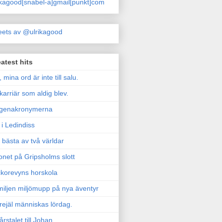
ikagood[snabel-a]gmail[punkt]com
ets av @ulrikagood
atest hits
, mina ord är inte till salu.
karriär som aldig blev.
genakronymerna
i Ledindiss
 bästa av två världar
onet på Gripsholms slott
korevyns horskola
iljen miljömupp på nya äventyr
rejäl människas lördag.
årstalet till Johan