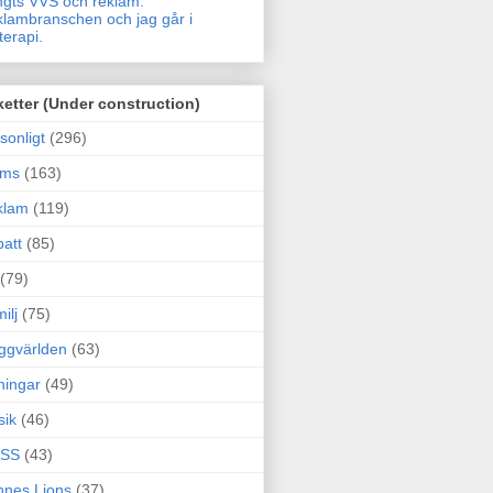
gts VVS och reklam.
lambranschen och jag går i
terapi.
ketter (Under construction)
sonligt
(296)
ams
(163)
klam
(119)
att
(85)
(79)
ilj
(75)
ggvärlden
(63)
ningar
(49)
sik
(46)
SS
(43)
nes Lions
(37)