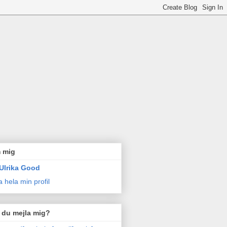
 mig
Ulrika Good
a hela min profil
l du mejla mig?