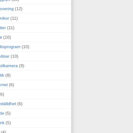
overing
(12)
nikor
(11)
tter
(11)
e
(10)
dioprogram
(10)
disar
(10)
bilkamera
(9)
tik
(8)
ernet
(6)
(6)
ställdhet
(6)
de
(5)
ink
(5)
(4)