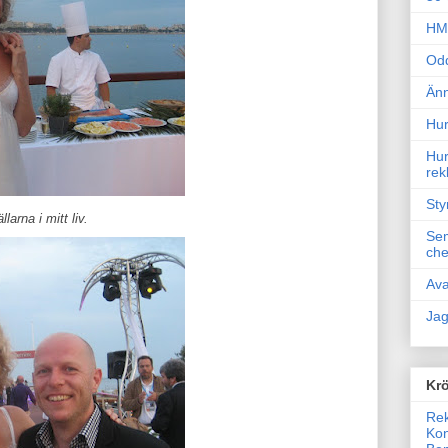
HM 
Odd
Änn
Hur
Hur
rek
Sty
arna i mitt liv.
Sem
che
Ava
Jag
Krö
Rek
Kon