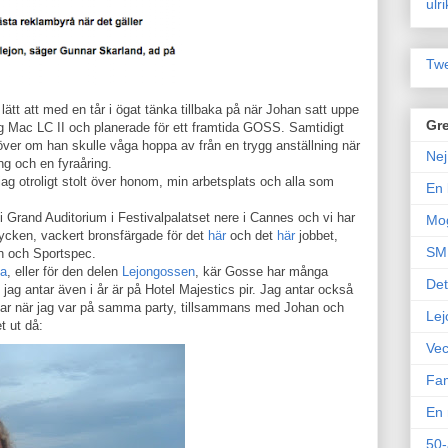
ulr
Twe
 lätt att med en tår i ögat tänka tillbaka på när Johan satt uppe
Gre
eg Mac LC II och planerade för ett framtida GOSS. Samtidigt
er om han skulle våga hoppa av från en trygg anställning när
Nej
ng och en fyraåring.
jag otroligt stolt över honom, min arbetsplats och alla som
En 
ng i Grand Auditorium i Festivalpalatset nere i Cannes och vi har
Mo
stycken, vackert bronsfärgade för det
här
och det
här
jobbet,
SM 
n och Sportspec.
pa
, eller för den delen
Lejongossen
, kär Gosse har många
Det
jag antar även i år är på Hotel Majestics pir. Jag antar också
t var när jag var på samma party, tillsammans med Johan och
Lej
t ut då:
Vec
Fam
En 
50-