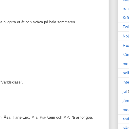
ren
Krö
ka ni gotta er åt och sväva på hela sommaren.
Twi
Nöj
Ra
kän
mo
poli
int
"Världsklass".
jul
jäm
mo
, Åsa, Hans-Eric, Mia, Pia-Karin och MP: Ni är för goa.
sm
hår