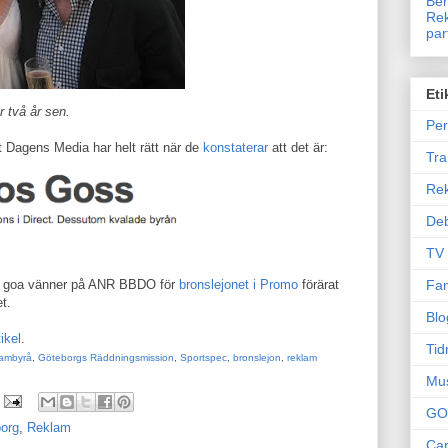
Ben
Rek
par
Eti
 två år sen.
Per
t Dagens Media har helt rätt när de
konstaterar
att det är:
Tr
Re
Deb
TV
Fam
 alla goa vänner på ANR BBDO för
bronslejonet i Promo
förärat
t.
Blo
ikel
.
Tid
ambyrå
,
Göteborgs Räddningsmission
,
Sportspec
,
bronslejon
,
reklam
Mu
GO
org
,
Reklam
Can