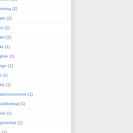
edning
(2)
cats
(2)
or
(2)
ter
(2)
liv
(1)
gbok
(1)
ign
(1)
t
(1)
dis
(1)
itationsmoment
(1)
odifestival
(1)
nik
(1)
görenhet
(1)
r
(1)