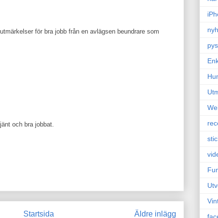
iPh
nyh
till utmärkelser för bra jobb från en avlägsen beundrare som
pys
Enk
Hu
Ut
We
rec
jänt och bra jobbat.
sti
vid
Fun
Utv
Vin
Startsida
Äldre inlägg
fac