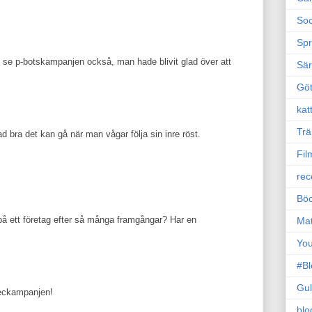
Soc
Sp
att se p-botskampanjen också, man hade blivit glad över att
Sä
Gö
kat
Trä
d bra det kan gå när man vågar följa sin inre röst.
Fil
rec
Böc
 på ett företag efter så många framgångar? Har en
Ma
Yo
#B
Gul
tseckampanjen!
blo