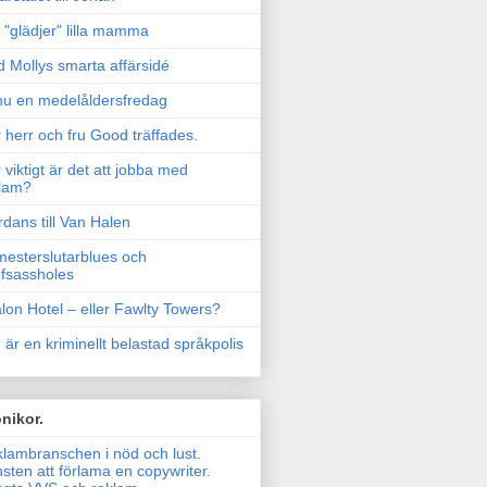
"glädjer" lilla mamma
 Mollys smarta affärsidé
u en medelåldersfredag
 herr och fru Good träffades.
 viktigt är det att jobba med
lam?
rdans till Van Halen
esterslutarblues och
fsassholes
lon Hotel – eller Fawlty Towers?
 är en kriminellt belastad språkpolis
nikor.
lambranschen i nöd och lust.
sten att förlama en copywriter.