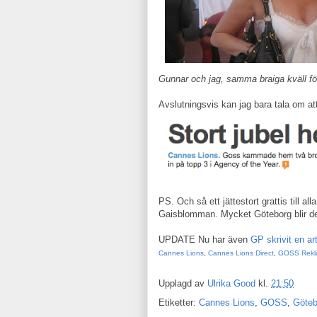
Gunnar och jag, samma braiga kväll för
Avslutningsvis kan jag bara tala om at
PS. Och så ett jättestort grattis till
Gaisblomman. Mycket Göteborg blir de
UPDATE Nu har även
GP skrivit en art
Cannes Lions
,
Cannes Lions Direct
,
GOSS Rekl
Upplagd av
Ulrika Good
kl.
21:50
Etiketter:
Cannes Lions
,
GOSS
,
Göteb