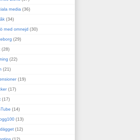
iala media
(36)
råk
(34)
rö med omnejd
(30)
teborg
(29)
t
(28)
ning
(22)
m
(21)
ensioner
(19)
ker
(17)
t
(17)
uTube
(14)
logg100
(13)
dägget
(12)
ggtips
(12)