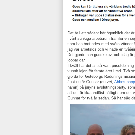
Det är i ett sådant här ögonblick det är
i vårt sunkiga arbetsrum framför en s
som han brottades med svåra våndor öv
jag var arbetslös och vi hade en tvååri
Det gjorde han gudskelov, och idag är 
jobbar där.
I kväll har det alltså varit prisutdelni
vunnit lejon för femte året i rad. Två 
gjorda för Göteborgs Räddningsmissio
Just nu är Gunnar (du vet,
Abbes pap
namn) på juryns avslutningsparty, som 
att det är lika andlöst häftigt som de
Gunnar för två år sedan. Så här såg de