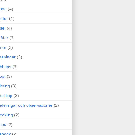
one
(4)
eter
(4)
sel
(4)
äter
(3)
mor
(3)
maningar
(3)
bbtips
(3)
ept
(3)
ckning
(3)
eoklipp
(3)
deringar och observationer
(2)
eckling
(2)
tips
(2)
ebook
(2)