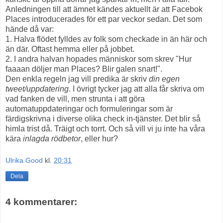
Anledningen till att ämnet kändes aktuellt är att Facebok
Places introducerades för ett par veckor sedan. Det som
hände då var:
1. Halva flödet fylldes av folk som checkade in än här och
än där. Oftast hemma eller på jobbet.
2. I andra halvan hopades människor som skrev "Hur
faaaan döljer man Places? Blir galen snart!".
Den enkla regeln jag vill predika är skriv
din egen
tweet/uppdatering
. I övrigt tycker jag att alla får skriva om
vad fanken de vill, men strunta i att göra
automatuppdateringar och formuleringar som är
färdigskrivna i diverse olika check in-tjänster. Det blir så
himla trist då. Träigt och torrt. Och så vill vi ju inte ha våra
kära
inlagda rödbetor
, eller hur?
Ulrika Good
kl.
20:31
Dela
4 kommentarer: