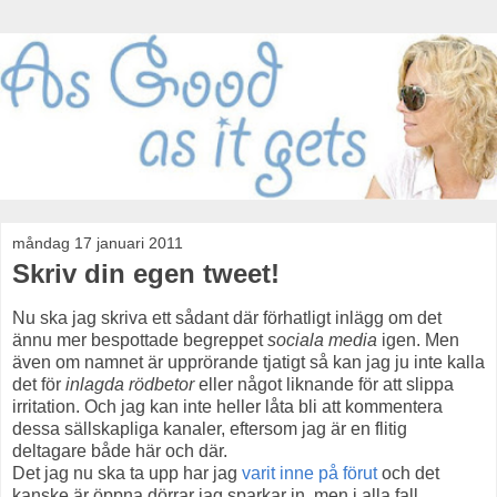
måndag 17 januari 2011
Skriv din egen tweet!
Nu ska jag skriva ett sådant där förhatligt inlägg om det
ännu mer bespottade begreppet
sociala media
igen. Men
även om namnet är upprörande tjatigt så kan jag ju inte kalla
det för
inlagda rödbetor
eller något liknande för att slippa
irritation. Och jag kan inte heller låta bli att kommentera
dessa sällskapliga kanaler, eftersom jag är en flitig
deltagare både här och där.
Det jag nu ska ta upp har jag
varit inne på förut
och det
kanske är öppna dörrar jag sparkar in, men i alla fall.