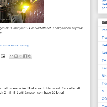
Ben
Rek
par
Eti
ingen av "Grannyran" i Postkodlotteriet. I bakgrunden skymtar
Per
r.
Tr
Re
 Isaksson
,
Rickard Sjöberg
,
Deb
TV
Fam
Blo
Tid
om att promenaden tillbaka var fruktansvärd. Gick efter att
Mu
k 2 milj till Bertil Jansson som hade 10 lotter!
GO
Can