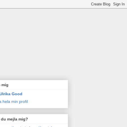
 mig
Ulrika Good
a hela min profil
l du mejla mig?