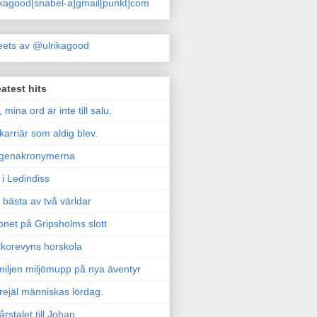
ikagood[snabel-a]gmail[punkt]com
ets av @ulrikagood
atest hits
, mina ord är inte till salu.
karriär som aldig blev.
genakronymerna
i Ledindiss
 bästa av två världar
onet på Gripsholms slott
korevyns horskola
iljen miljömupp på nya äventyr
rejäl människas lördag.
årstalet till Johan