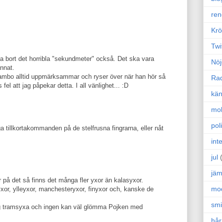
ren
Krö
Twi
ta bort det horribla "sekundmeter" också. Det ska vara
Nöj
nnat.
sambo alltid uppmärksammar och ryser över när han hör så
Ra
fel att jag påpekar detta. I all vänlighet... :D
kän
mo
poli
ga tillkortakommanden på de stelfrusna fingrarna, eller nåt
int
jul
jäm
på det så finns det många fler yxor än kalasyxor.
mo
yxor, ylleyxor, manchesteryxor, finyxor och, kanske de
sm
ig tramsyxa och ingen kan väl glömma Pojken med
hår