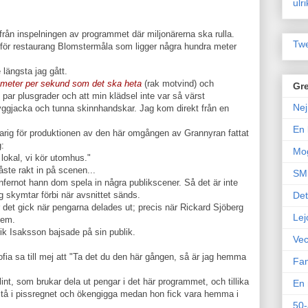
ulr
rån inspelningen av programmet där miljonärerna ska rulla.
Twe
för restaurang Blomstermåla som ligger några hundra meter
längsta jag gått.
r meter per sekund som det ska heta
(rak motvind) och
Gre
t par plusgrader och att min klädsel inte var så värst
Nej
nyggjacka och tunna skinnhandskar. Jag kom direkt från en
En 
rig för produktionen av den här omgången av Grannyran fattat
g:
Mo
lokal, vi kör utomhus."
ste rakt in på scenen...
SM 
infernot hann dom spela in några publikscener. Så det är inte
ag skymtar förbi när avsnittet sänds.
Det
r det gick när pengarna delades ut; precis när Rickard Sjöberg
Lej
hem.
ik Isaksson bajsade på sin publik.
Vec
ofia sa till mej att "Ta det du den här gången, så är jag hemma
Fam
t, som brukar dela ut pengar i det här programmet, och tillika
En 
k stå i pissregnet och ökengigga medan hon fick vara hemma i
50-