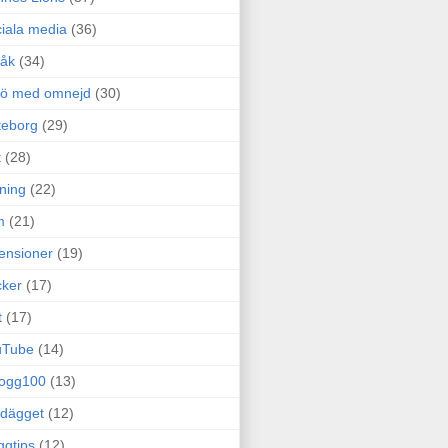
iala media
(36)
råk
(34)
rö med omnejd
(30)
teborg
(29)
t
(28)
ning
(22)
m
(21)
ensioner
(19)
ker
(17)
t
(17)
uTube
(14)
logg100
(13)
dägget
(12)
ggtips
(12)