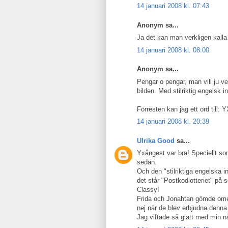
14 januari 2008 kl. 07:43
Anonym sa...
Ja det kan man verkligen kalla a
14 januari 2008 kl. 08:00
Anonym sa...
Pengar o pengar, man vill ju 
bilden. Med stilriktig engelsk i
Förresten kan jag ett ord till
14 januari 2008 kl. 20:39
Ulrika Good
sa...
Yxångest var bra! Speciellt som
sedan.
Och den "stilriktiga engelska 
det står "Postkodlotteriet" på 
Classy!
Frida och Jonahtan gömde omede
nej när de blev erbjudna denna
Jag viftade så glatt med min nä