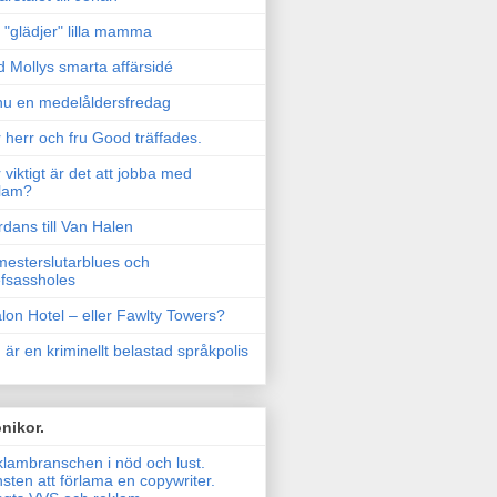
"glädjer" lilla mamma
 Mollys smarta affärsidé
u en medelåldersfredag
 herr och fru Good träffades.
 viktigt är det att jobba med
lam?
rdans till Van Halen
esterslutarblues och
fsassholes
lon Hotel – eller Fawlty Towers?
 är en kriminellt belastad språkpolis
nikor.
lambranschen i nöd och lust.
sten att förlama en copywriter.