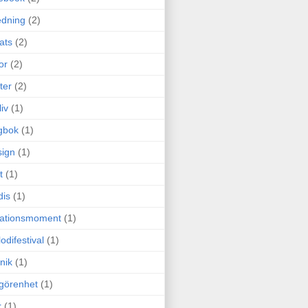
edning
(2)
cats
(2)
or
(2)
ter
(2)
liv
(1)
gbok
(1)
ign
(1)
t
(1)
dis
(1)
itationsmoment
(1)
odifestival
(1)
nik
(1)
görenhet
(1)
r
(1)