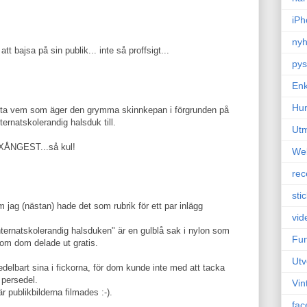
iPh
nyh
tt bajsa på sin publik... inte så proffsigt...
pys
Enk
Hu
veta vem som äger den grymma skinnkepan i förgrunden på
nternatskolerandig halsduk till.
Ut
: YXÅNGEST...så kul!
We
rec
sti
 jag (nästan) hade det som rubrik för ett par inlägg
vid
internatskolerandig halsduken" är en gulblå sak i nylon som
Fun
som dom delade ut gratis.
Utv
lbart sina i fickorna, för dom kunde inte med att tacka
 persedel.
Vin
r publikbilderna filmades :-).
fac