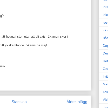
inr
lol
ig?
res
väx
 att hugga i sten utan att bli yxis. Examen sker i
Båt
, mitt yxskämtande. Skäms på mej!
Da
Des
Dof
nnu?
Go
Irr
Mel
Tek
Väl
Startsida
Äldre inlägg
dju