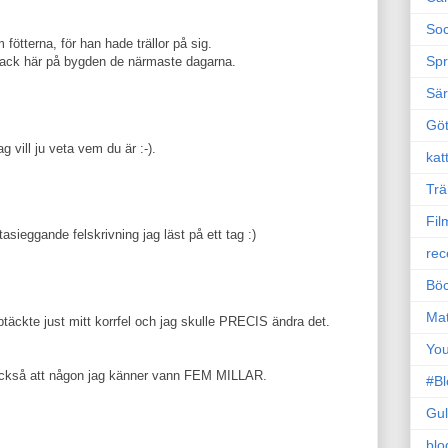
Soc
fötterna, för han hade trällor på sig.
Sp
ack här på bygden de närmaste dagarna.
Sä
Gö
 vill ju veta vem du är :-).
kat
Trä
Fil
sieggande felskrivning jag läst på ett tag :)
rec
Böc
Ma
täckte just mitt korrfel och jag skulle PRECIS ändra det.
Yo
ckså att någon jag känner vann FEM MILLAR.
#B
Gul
blo