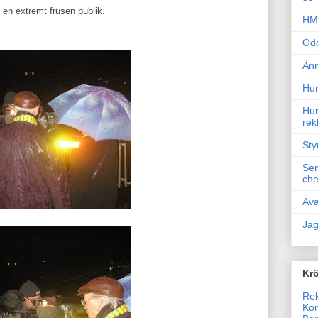
en extremt frusen publik.
HM 
Odd
Änn
Hur
Hur
rek
Sty
Sem
che
Ava
Jag
Krö
Rek
Kon