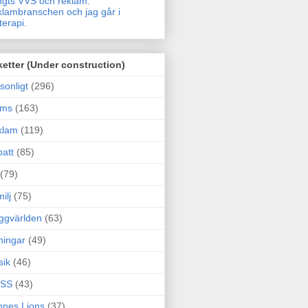
gts VVS och reklam.
lambranschen och jag går i
terapi.
ketter (Under construction)
sonligt
(296)
ams
(163)
klam
(119)
att
(85)
(79)
ilj
(75)
ggvärlden
(63)
ningar
(49)
sik
(46)
SS
(43)
nes Lions
(37)