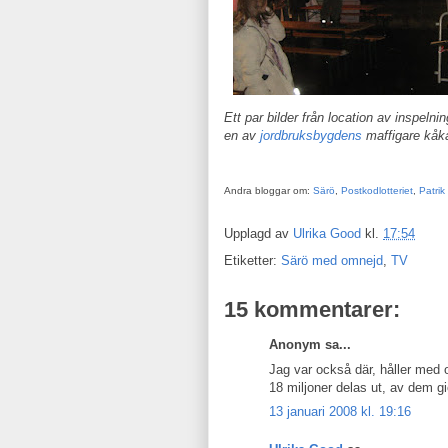
Ett par bilder från location av inspeln
en av
jordbruksbygdens
maffigare kåka
Andra bloggar om:
Särö
,
Postkodlotteriet
,
Patrik
Upplagd av
Ulrika Good
kl.
17:54
Etiketter:
Särö med omnejd
,
TV
15 kommentarer:
Anonym sa...
Jag var också där, håller med 
18 miljoner delas ut, av dem gic
13 januari 2008 kl. 19:16