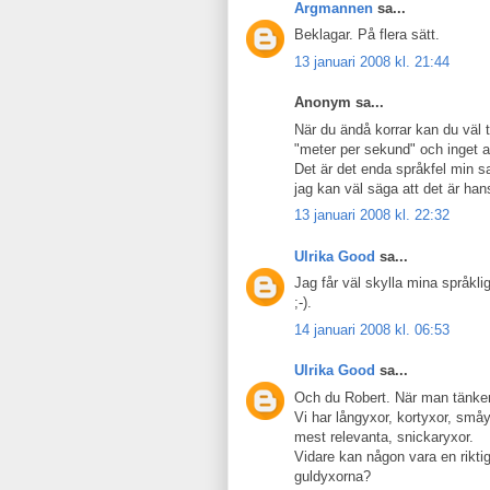
Argmannen
sa...
Beklagar. På flera sätt.
13 januari 2008 kl. 21:44
Anonym sa...
När du ändå korrar kan du väl 
"meter per sekund" och inget a
Det är det enda språkfel min 
jag kan väl säga att det är hans 
13 januari 2008 kl. 22:32
Ulrika Good
sa...
Jag får väl skylla mina språkli
;-).
14 januari 2008 kl. 06:53
Ulrika Good
sa...
Och du Robert. När man tänker 
Vi har långyxor, kortyxor, små
mest relevanta, snickaryxor.
Vidare kan någon vara en rikt
guldyxorna?