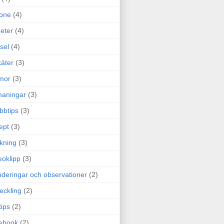
one
(4)
eter
(4)
sel
(4)
äter
(3)
mor
(3)
maningar
(3)
bbtips
(3)
ept
(3)
ckning
(3)
eoklipp
(3)
deringar och observationer
(2)
eckling
(2)
tips
(2)
ebook
(2)