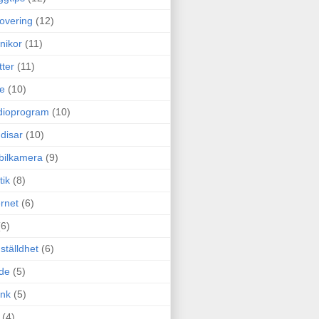
overing
(12)
nikor
(11)
tter
(11)
e
(10)
dioprogram
(10)
disar
(10)
bilkamera
(9)
tik
(8)
ernet
(6)
(6)
ställdhet
(6)
de
(5)
ink
(5)
(4)