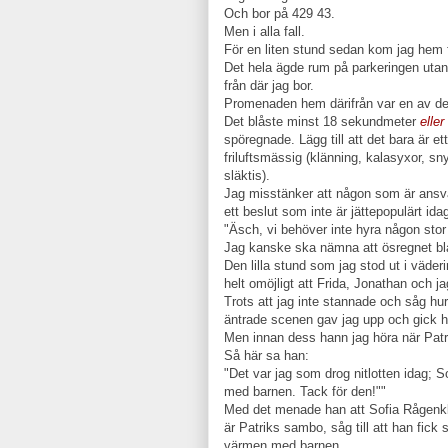
Och bor på 429 43.
Men i alla fall.
För en liten stund sedan kom jag hem f
Det hela ägde rum på parkeringen utan
från där jag bor.
Promenaden hem därifrån var en av de 
Det blåste minst 18 sekundmeter
elle
spöregnade. Lägg till att det bara är et
friluftsmässig (klänning, kalasyxor, s
släktis).
Jag misstänker att någon som är ansva
ett beslut som inte är jättepopulärt ida
"Äsch, vi behöver inte hyra någon stor 
Jag kanske ska nämna att ösregnet blå
Den lilla stund som jag stod ut i väder
helt omöjligt att Frida, Jonathan och j
Trots att jag inte stannade och såg hu
äntrade scenen gav jag upp och gick 
Men innan dess hann jag höra när Patr
Så här sa han:
"Det var jag som drog nitlotten idag; S
med barnen. Tack för den!""
Med det menade han att Sofia Rågenklin
är Patriks sambo, såg till att han fic
värmen med barnen.