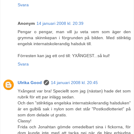
Svara
Anonym
14 januari 2008 kl. 20:39
Pengar o pengar, man vill ju veta vem som äger den
grymma skinnkepan i förgrunden på bilden. Med stilriktig
engelsk internatskolerandig halsduk till.
Förresten kan jag ett ord till: YXÅNGEST...så kul!
Svara
Ulrika Good
14 januari 2008 kl. 20:45
Yxångest var bra! Speciellt som jag (nästan) hade det som
rubrik för ett par inlägg sedan.
Och den "stilriktiga engelska internatskolerandig halsduken"
är en gulblå sak i nylon som det står "Postkodlotteriet" på
som dom delade ut gratis.
Classy!
Frida och Jonahtan gömde omedelbart sina i fickorna, för
dom kunde inte med att tacka nej när de blev erbjudna