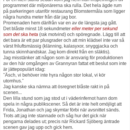
programmet där miljonärerna ska rulla. Det hela ägde rum
på parkeringen utanför restaurang Blomstermåla som ligger
några hundra meter från där jag bor.
Promenaden hem därifrån var en av de längsta jag gått.
Det blåste minst 18 sekundmeter
eller meter per sekund
som det ska heta
(rak motvind) och spöregnade. Lägg till att
det bara är ett par plusgrader och att min klädsel inte var så
värst friluftsmässig (klänning, kalasyxor, snyggjacka och
tunna skinnhandskar. Jag kom direkt från en släktis).
Jag misstänker att någon som är ansvarig för produktionen
av den här omgången av Grannyran fattat ett beslut som inte
är jättepopulärt idag:
"Äsch, vi behöver inte hyra någon stor lokal, vi kör
utomhus."
Jag kanske ska nämna att ösregnet blåste rakt in på
scenen...
Den lilla stund som jag stod ut i väderinfernot hann dom
spela in några publikscener. Så det är inte helt omöjligt att
Frida, Jonathan och jag skymtar förbi när avsnittet sänds.
Trots att jag inte stannade och såg hur det gick när
pengarna delades ut; precis när Rickard Sjöberg äntrade
scenen gav jag upp och gick hem.