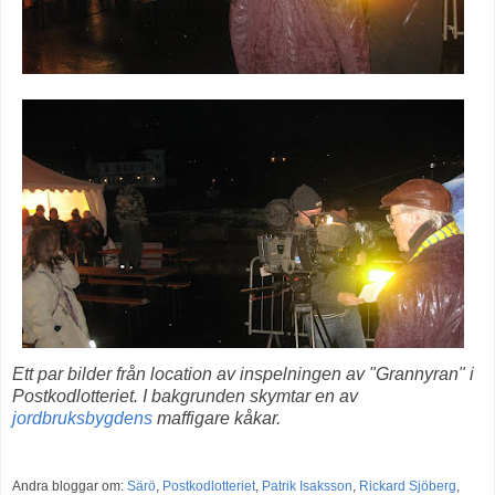
Ett par bilder från location av inspelningen av "Grannyran" i
Postkodlotteriet. I bakgrunden skymtar en av
jordbruksbygdens
maffigare kåkar.
Andra bloggar om:
Särö
,
Postkodlotteriet
,
Patrik Isaksson
,
Rickard Sjöberg
,