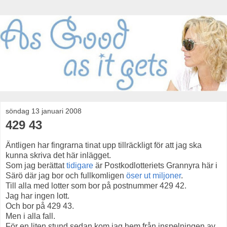
söndag 13 januari 2008
429 43
Äntligen har fingrarna tinat upp tillräckligt för att jag ska
kunna skriva det här inlägget.
Som jag berättat
tidigare
är Postkodlotteriets Grannyra här i
Särö där jag bor och fullkomligen
öser ut miljoner
.
Till alla med lotter som bor på postnummer 429 42.
Jag har ingen lott.
Och bor på 429 43.
Men i alla fall.
För en liten stund sedan kom jag hem från inspelningen av