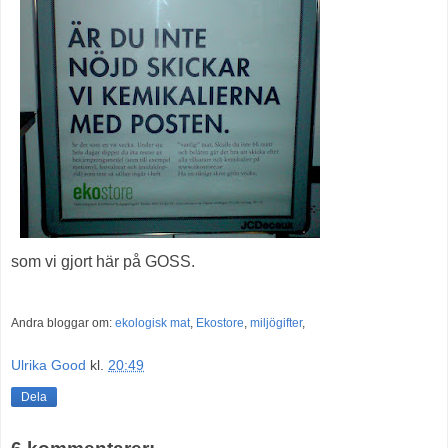
som vi gjort här på GOSS.
Andra bloggar om:
ekologisk mat
,
Ekostore
,
miljögifter
,
Ulrika Good
kl.
20:49
Dela