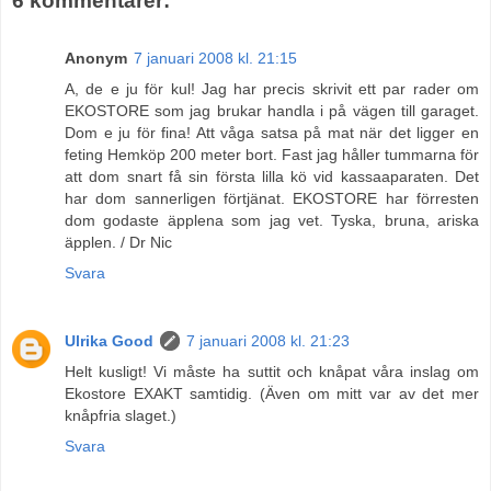
6 kommentarer:
Anonym
7 januari 2008 kl. 21:15
A, de e ju för kul! Jag har precis skrivit ett par rader om
EKOSTORE som jag brukar handla i på vägen till garaget.
Dom e ju för fina! Att våga satsa på mat när det ligger en
feting Hemköp 200 meter bort. Fast jag håller tummarna för
att dom snart få sin första lilla kö vid kassaaparaten. Det
har dom sannerligen förtjänat. EKOSTORE har förresten
dom godaste äpplena som jag vet. Tyska, bruna, ariska
äpplen. / Dr Nic
Svara
Ulrika Good
7 januari 2008 kl. 21:23
Helt kusligt! Vi måste ha suttit och knåpat våra inslag om
Ekostore EXAKT samtidig. (Även om mitt var av det mer
knåpfria slaget.)
Svara