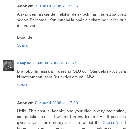
Anonym
7 januari 2008 kl. 22:35
Älskar den, älskar den, älskar den - och har inte lett så brett
sedan Delicatos "Kan innehålla spår av vitaminer" eller hur
det nu var.
Lysande!
Svara
deeped
8 januari 2008 kl. 08:57
Bra jobb. Intressant i ljuset av SLU och Stendals riktigt usla
klimatkampanj som Brit skrivit om på JMW.
Svara
Anonym
8 januari 2008 kl. 17:50
Hello. This post is likeable, and your blog is very interesting,
congratulations :-). I will add in my blogroll =). If possible
gives a last there on my site, it is about the
CresceNet
, I
hope you enjoy. The address is