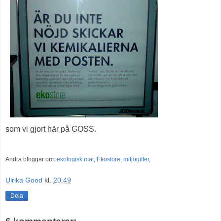
som vi gjort här på GOSS.
Andra bloggar om:
ekologisk mat
,
Ekostore
,
miljögifter
,
Ulrika Good
kl.
20:49
Dela