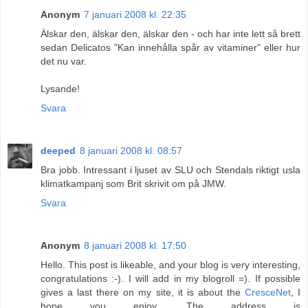
Anonym
7 januari 2008 kl. 22:35
Älskar den, älskar den, älskar den - och har inte lett så brett
sedan Delicatos "Kan innehålla spår av vitaminer" eller hur
det nu var.
Lysande!
Svara
deeped
8 januari 2008 kl. 08:57
Bra jobb. Intressant i ljuset av SLU och Stendals riktigt usla
klimatkampanj som Brit skrivit om på JMW.
Svara
Anonym
8 januari 2008 kl. 17:50
Hello. This post is likeable, and your blog is very interesting,
congratulations :-). I will add in my blogroll =). If possible
gives a last there on my site, it is about the
CresceNet
, I
hope you enjoy. The address is