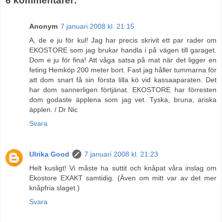
6 kommentarer:
Anonym
7 januari 2008 kl. 21:15
A, de e ju för kul! Jag har precis skrivit ett par rader om
EKOSTORE som jag brukar handla i på vägen till garaget.
Dom e ju för fina! Att våga satsa på mat när det ligger en
feting Hemköp 200 meter bort. Fast jag håller tummarna för
att dom snart få sin första lilla kö vid kassaaparaten. Det
har dom sannerligen förtjänat. EKOSTORE har förresten
dom godaste äpplena som jag vet. Tyska, bruna, ariska
äpplen. / Dr Nic
Svara
Ulrika Good
7 januari 2008 kl. 21:23
Helt kusligt! Vi måste ha suttit och knåpat våra inslag om
Ekostore EXAKT samtidig. (Även om mitt var av det mer
knåpfria slaget.)
Svara