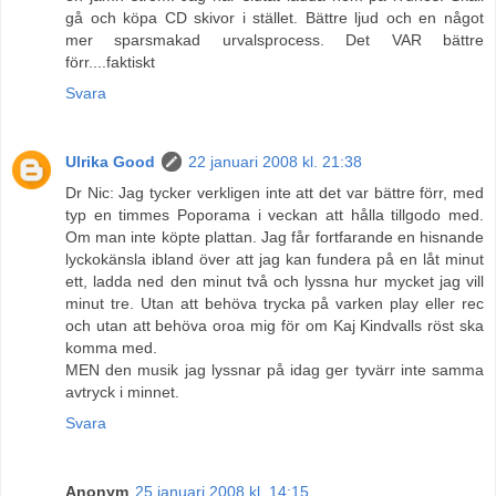
gå och köpa CD skivor i stället. Bättre ljud och en något
mer sparsmakad urvalsprocess. Det VAR bättre
förr....faktiskt
Svara
Ulrika Good
22 januari 2008 kl. 21:38
Dr Nic: Jag tycker verkligen inte att det var bättre förr, med
typ en timmes Poporama i veckan att hålla tillgodo med.
Om man inte köpte plattan. Jag får fortfarande en hisnande
lyckokänsla ibland över att jag kan fundera på en låt minut
ett, ladda ned den minut två och lyssna hur mycket jag vill
minut tre. Utan att behöva trycka på varken play eller rec
och utan att behöva oroa mig för om Kaj Kindvalls röst ska
komma med.
MEN den musik jag lyssnar på idag ger tyvärr inte samma
avtryck i minnet.
Svara
Anonym
25 januari 2008 kl. 14:15