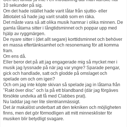
10 sekunder på sig.
Om det hade istället hade varit låtar från sjuttio- eller
åttiotalet så hade jag varit snabb som en räka.
Det måste vara så att olika musik hamnar i olika minnen. De
gamla låtarna sitter i långtidsminnet och poppar upp med
hjälp av ryggmärgen.
De nyare sitter i (det allt segare) korttidsminnet och behöver
en massa eftertänksamhet och resonemang för att komma
fram.
Om ens då.
Eller beror det på att jag engagerade mig så mycket mer i
musik jag lyssnade på när jag var yngre? Sparade pengar,
gick och handlade, satt och glodde på omslaget och
spelade om och om igen?
Och om jag inte köpte skivan så spelade jag in låtarna från
"Rakt över disc" och la på ett blandband (där jag förgäves
försökte undvika att få med Clabbes prat).
Nu laddar jag ner lite slentrianmässigt.
Det är makalöst underbart att den tekniken och möjligheten
finns, men det gör förmodligen att mitt minnesklister för
musiken blir betydligt svagare.