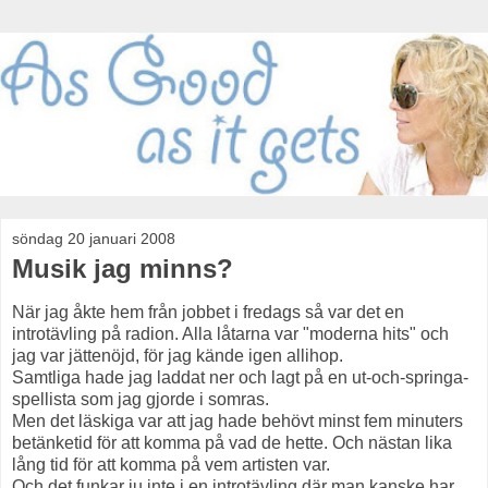
söndag 20 januari 2008
Musik jag minns?
När jag åkte hem från jobbet i fredags så var det en
introtävling på radion. Alla låtarna var "moderna hits" och
jag var jättenöjd, för jag kände igen allihop.
Samtliga hade jag laddat ner och lagt på en ut-och-springa-
spellista som jag gjorde i somras.
Men det läskiga var att jag hade behövt minst fem minuters
betänketid för att komma på vad de hette. Och nästan lika
lång tid för att komma på vem artisten var.
Och det funkar ju inte i en introtävling där man kanske har