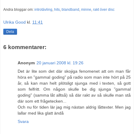
Andra bloggar om:
introtävling
,
hits
,
blandband
,
minne
,
rakt över disc
Ulrika Good
kl.
11:41
Dela
6 kommentarer:
Anonym
20 januari 2008 kl. 19:26
Det är lite som det där skojiga fenomenet att om man får
höra en "gammal goding" på radio som man inte hört på 25
år, så kan man helt plötsligt sjunga med i texten, så gott
som felfritt. Om någon skulle be dig sjunga "gammal
goding" (samma låt alltså) så där rakt av så skulle man stå
där som ett frågetecken...
Och nu för tiden lär jag mig nästan aldrig låttexter. Men jag
lallar med lika glatt ändå
Svara