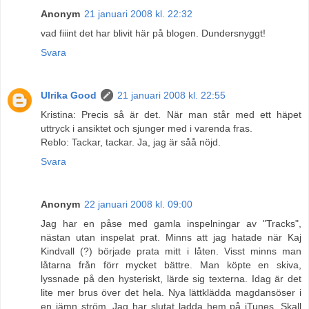
Anonym
21 januari 2008 kl. 22:32
vad fiiint det har blivit här på blogen. Dundersnyggt!
Svara
Ulrika Good
21 januari 2008 kl. 22:55
Kristina: Precis så är det. När man står med ett häpet
uttryck i ansiktet och sjunger med i varenda fras.
Reblo: Tackar, tackar. Ja, jag är såå nöjd.
Svara
Anonym
22 januari 2008 kl. 09:00
Jag har en påse med gamla inspelningar av "Tracks",
nästan utan inspelat prat. Minns att jag hatade när Kaj
Kindvall (?) började prata mitt i låten. Visst minns man
låtarna från förr mycket bättre. Man köpte en skiva,
lyssnade på den hysteriskt, lärde sig texterna. Idag är det
lite mer brus över det hela. Nya lättklädda magdansöser i
en jämn ström. Jag har slutat ladda hem på iTunes. Skall