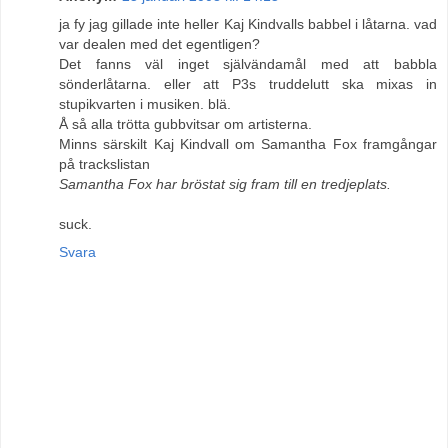
ja fy jag gillade inte heller Kaj Kindvalls babbel i låtarna. vad
var dealen med det egentligen?
Det fanns väl inget självändamål med att babbla
sönderlåtarna. eller att P3s truddelutt ska mixas in
stupikvarten i musiken. blä.
Å så alla trötta gubbvitsar om artisterna.
Minns särskilt Kaj Kindvall om Samantha Fox framgångar
på trackslistan
Samantha Fox har bröstat sig fram till en tredjeplats.
suck.
Svara