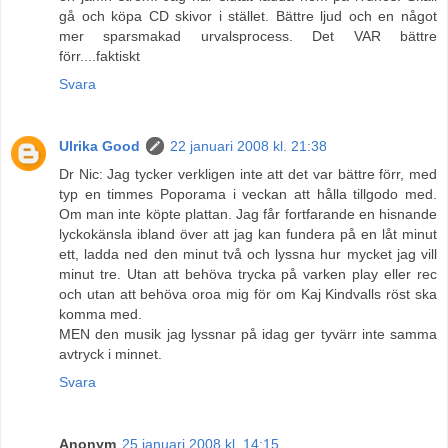
gå och köpa CD skivor i stället. Bättre ljud och en något
mer sparsmakad urvalsprocess. Det VAR bättre
förr....faktiskt
Svara
Ulrika Good
22 januari 2008 kl. 21:38
Dr Nic: Jag tycker verkligen inte att det var bättre förr, med
typ en timmes Poporama i veckan att hålla tillgodo med.
Om man inte köpte plattan. Jag får fortfarande en hisnande
lyckokänsla ibland över att jag kan fundera på en låt minut
ett, ladda ned den minut två och lyssna hur mycket jag vill
minut tre. Utan att behöva trycka på varken play eller rec
och utan att behöva oroa mig för om Kaj Kindvalls röst ska
komma med.
MEN den musik jag lyssnar på idag ger tyvärr inte samma
avtryck i minnet.
Svara
Anonym
25 januari 2008 kl. 14:15