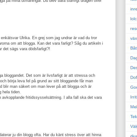
ugga på mina utmaningar. Du blev bara slarvigt dragen över
inr
lol
res
a enkätsvar Ulrika. En grej som jag undrar är vad du tror
väx
orna om att blogga. Kan det vara farligt? Såg du artikeln i
Båt
r det sägs vara dödsfarligt?!
Da
Des
iga bloggandet. Det som är livsfarligt är att stressa och
Dof
och börja leva fel på grund av sitt bloggande får man
 blir man säkert om man lever på att blogga och är
Go
g hela tiden.
Irr
avkopplande fritidssysselsättning. I alla fall ska det vara
Mel
Tek
Väl
aterar ju din blogg ofta. Har du känt stress över att hinna
dju