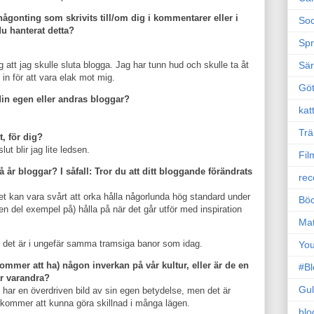
någonting som skrivits till/om dig i kommentarer eller i
Soc
du hanterat detta?
Sp
Sä
ag att jag skulle sluta blogga. Jag har tunn hud och skulle ta åt
in för att vara elak mot mig.
Gö
 din egen eller andras bloggar?
kat
Trä
, för dig?
lut blir jag lite ledsen.
Fil
vå år bloggar? I såfall: Tror du att ditt bloggande förändrats
rec
det kan vara svårt att orka hålla någorlunda hög standard under
Böc
 en del exempel på) hålla på när det går utför med inspiration
Ma
att det är i ungefär samma tramsiga banor som idag.
Yo
kommer att ha) någon inverkan på vår kultur, eller är de en
#B
r varandra?
Gul
har en överdriven bild av sin egen betydelse, men det är
m kommer att kunna göra skillnad i många lägen.
blo