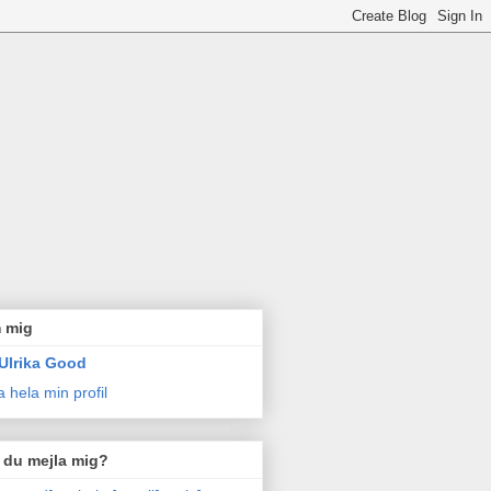
 mig
Ulrika Good
a hela min profil
l du mejla mig?