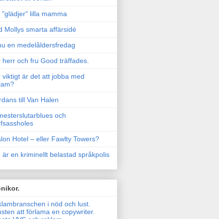
"glädjer" lilla mamma
 Mollys smarta affärsidé
u en medelåldersfredag
 herr och fru Good träffades.
 viktigt är det att jobba med
lam?
rdans till Van Halen
esterslutarblues och
fsassholes
lon Hotel – eller Fawlty Towers?
 är en kriminellt belastad språkpolis
nikor.
lambranschen i nöd och lust.
sten att förlama en copywriter.