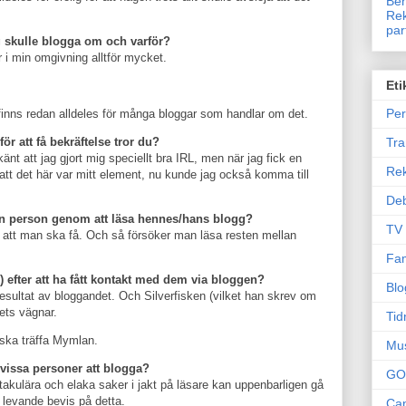
Ben
Rek
par
 skulle blogga om och varför?
i min omgivning alltför mycket.
Eti
Per
et finns redan alldeles för många bloggar som handlar om det.
Tr
ör att få bekräftelse tror du?
änt att jag gjort mig speciellt bra IRL, men när jag fick en
Re
 att det här var mitt element, nu kunde jag också komma till
Deb
 en person genom att läsa hennes/hans blogg?
TV
att man ska få. Och så försöker man läsa resten mellan
Fam
ife) efter att ha fått kontakt med dem via bloggen?
Blo
resultat av bloggandet. Och Silverfisken (vilket han skrev om
bets vägnar.
Tid
 ska träffa Mymlan.
Mu
r vissa personer att blogga?
GO
takulära och elaka saker i jakt på läsare kan uppenbarligen gå
 levande bevis på detta.
Can