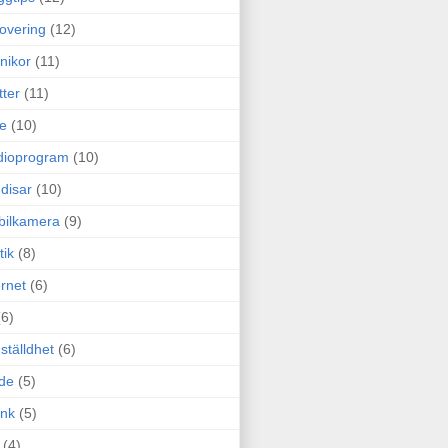
overing
(12)
nikor
(11)
tter
(11)
e
(10)
dioprogram
(10)
disar
(10)
bilkamera
(9)
tik
(8)
ernet
(6)
(6)
ställdhet
(6)
de
(5)
ink
(5)
(4)