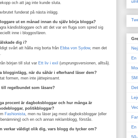
ulr
tekopp och att jag inte kunde sluta.
vbrutet funderat på nästa inlägg.
Twe
bloggare ut en månad innan du själv börja blogga?
ågra kändisbloggare och att det var en fluga som spred sig
eciellt inne i bloggosfären.
Gre
rälskade dig i?
igt svårt att hålla mig borta från
Ebba von Sydow
, men det
Nej
.
En 
ån början till slut var
Ett liv i exil
(ursprungsversionen, alltså).
Mo
ta blogginlägg, när du såhär i efterhand läser dem?
SM 
ittat formen, men inte jättepinsamt.
Det
till regelbundet som läsare?
Lej
nga procent är dagboksbloggar och hur många är
Vec
modebloggar, politikbloggar?
som
Fashionista
, men nu läser jag mest dagboksbloggar (eller
Fam
re benämning) och en och annan reklamblogg, förstås.
En 
 verkar väldigt olik dig, vars blogg du tycker om?
50-