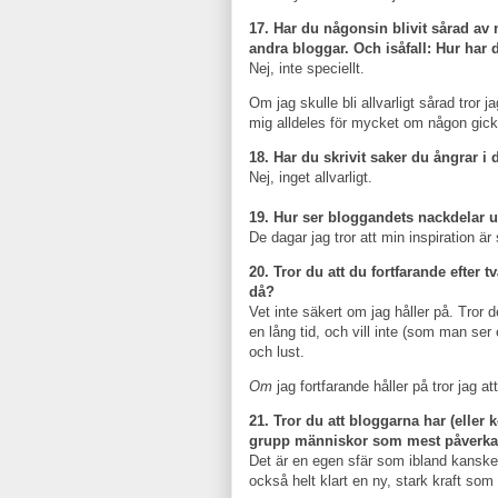
17. Har du någonsin blivit sårad av 
andra bloggar. Och isåfall: Hur har 
Nej, inte speciellt.
Om jag skulle bli allvarligt sårad tror j
mig alldeles för mycket om någon gick 
18. Har du skrivit saker du ångrar i
Nej, inget allvarligt.
19. Hur ser bloggandets nackdelar ut
De dagar jag tror att min inspiration är s
20. Tror du att du fortfarande efter t
då?
Vet inte säkert om jag håller på. Tror 
en lång tid, och vill inte (som man ser
och lust.
Om
jag fortfarande håller på tror jag 
21. Tror du att bloggarna har (eller 
grupp människor som mest påverka
Det är en egen sfär som ibland kanske 
också helt klart en ny, stark kraft so