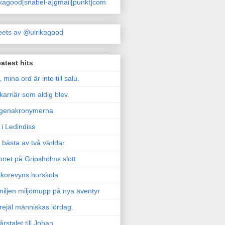
ikagood[snabel-a]gmail[punkt]com
ets av @ulrikagood
atest hits
, mina ord är inte till salu.
karriär som aldig blev.
genakronymerna
i Ledindiss
 bästa av två världar
onet på Gripsholms slott
korevyns horskola
iljen miljömupp på nya äventyr
rejäl människas lördag.
årstalet till Johan