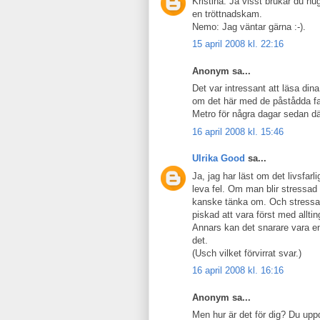
Kristina: Ja visst brukar du h
en tröttnadskam.
Nemo: Jag väntar gärna :-).
15 april 2008 kl. 22:16
Anonym sa...
Det var intressant att läsa din
om det här med de påstådda far
Metro för några dagar sedan dä
16 april 2008 kl. 15:46
Ulrika Good
sa...
Ja, jag har läst om det livsfarl
leva fel. Om man blir stressad 
kanske tänka om. Och stressad
piskad att vara först med alltin
Annars kan det snarare vara en 
det.
(Usch vilket förvirrat svar.)
16 april 2008 kl. 16:16
Anonym sa...
Men hur är det för dig? Du uppd