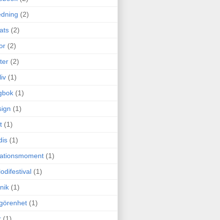
edning
(2)
cats
(2)
or
(2)
ter
(2)
liv
(1)
gbok
(1)
ign
(1)
t
(1)
dis
(1)
itationsmoment
(1)
odifestival
(1)
nik
(1)
görenhet
(1)
r
(1)