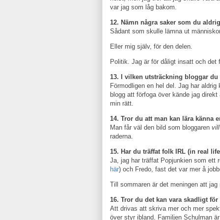
var jag som låg bakom.
12. Nämn några saker som du aldrig
Sådant som skulle lämna ut människor 
Eller mig själv, för den delen.
Politik. Jag är för dåligt insatt och d
13. I vilken utsträckning bloggar du f
Förmodligen en hel del. Jag har aldrig k
blogg att förfoga över kände jag direkt
min rätt.
14. Tror du att man kan lära känna
Man får väl den bild som bloggaren
vill
raderna.
15. Har du träffat folk IRL (in real l
Ja, jag har träffat Popjunkien som ett 
här
) och Fredo, fast det var mer å job
Till sommaren är det meningen att jag
16. Tror du det kan vara skadligt fö
Att drivas att skriva mer och mer spek
över styr ibland. Familjen Schulman är