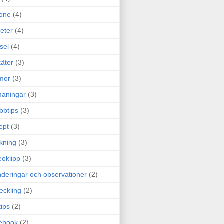
one
(4)
eter
(4)
sel
(4)
äter
(3)
mor
(3)
maningar
(3)
bbtips
(3)
ept
(3)
ckning
(3)
eoklipp
(3)
deringar och observationer
(2)
eckling
(2)
tips
(2)
ebook
(2)