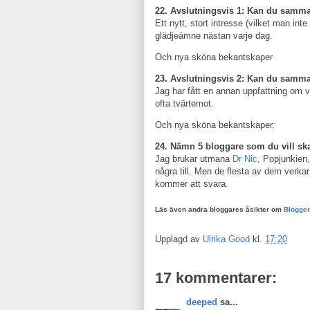
22. Avslutningsvis 1: Kan du sammanf
Ett nytt, stort intresse (vilket man int
glädjeämne nästan varje dag.
Och nya sköna bekantskaper
23. Avslutningsvis 2: Kan du samman
Jag har fått en annan uppfattning om v
ofta tvärtemot.
Och nya sköna bekantskaper.
24. Nämn 5 bloggare som du vill ska
Jag brukar utmana
Dr Nic
, Popjunkien
några till. Men de flesta av dem verkar
kommer att svara.
Läs även andra bloggares åsikter om
Blogge
Upplagd av
Ulrika Good
kl.
17:20
17 kommentarer:
deeped
sa...