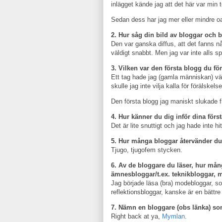
inlägget kände jag att det här var min 
Sedan dess har jag mer eller mindre oa
2. Hur såg din bild av bloggar och 
Den var ganska diffus, att det fanns n
väldigt snabbt. Men jag var inte alls sp
3. Vilken var den första blogg du fö
Ett tag hade jag (gamla människan) väld
skulle jag inte vilja kalla för förälskelse
Den första blogg jag maniskt slukade fr
4. Hur känner du dig inför dina förs
Det är lite snuttigt och jag hade inte h
5. Hur många bloggar återvänder du 
Tjugo, tjugofem stycken.
6. Av de bloggare du läser, hur må
ämnesbloggar/t.ex. teknikbloggar, 
Jag började läsa (bra) modebloggar, 
reflektionsbloggar, kanske är en bätt
7. Nämn en bloggare (obs länka) som
Right back at ya,
Mymlan
.