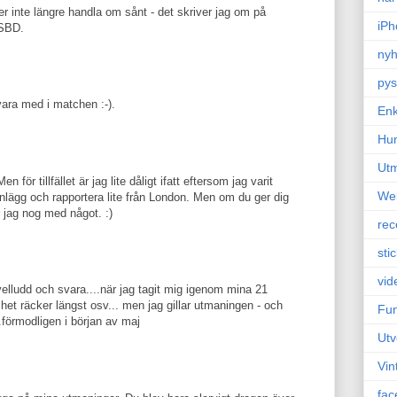
r inte längre handla om sånt - det skriver jag om på
iPh
SSBD.
nyh
pys
 vara med i matchen :-).
Enk
Hu
Ut
 för tillfället är jag lite dåligt ifatt eftersom jag varit
We
inlägg och rapportera lite från London. Men om du ger dig
 jag nog med något. :)
rec
sti
vid
avelludd och svara....när jag tagit mig igenom mina 21
het räcker längst osv... men jag gillar utmaningen - och
Fun
.förmodligen i början av maj
Utv
Vin
fac