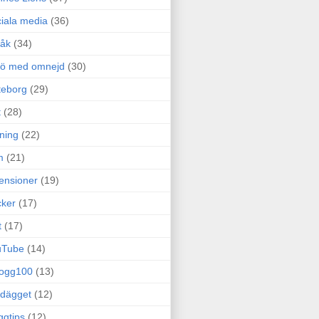
iala media
(36)
råk
(34)
rö med omnejd
(30)
teborg
(29)
t
(28)
ning
(22)
m
(21)
ensioner
(19)
ker
(17)
t
(17)
uTube
(14)
logg100
(13)
dägget
(12)
ggtips
(12)