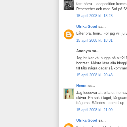
fast hörru... deepedition komme
Researcher och med Sof på 
15 april 2008 kl. 18:28
Ulrika Good
sa...
Låter bra, hörru. För jag vill ju
15 april 2008 kl. 18:31
Anonym sa...
Jag brukar väl hugga på allt?! Men
bortrest. Måste läsa alla blogg
till tåls några dagar så kommer
15 april 2008 kl. 20:43
Nemo
sa...
Jag loooovar att pilla ut lite n
skivor. En sak i taget, långsam
frågorna. Således - comin' up..
15 april 2008 kl. 21:09
Ulrika Good
sa...