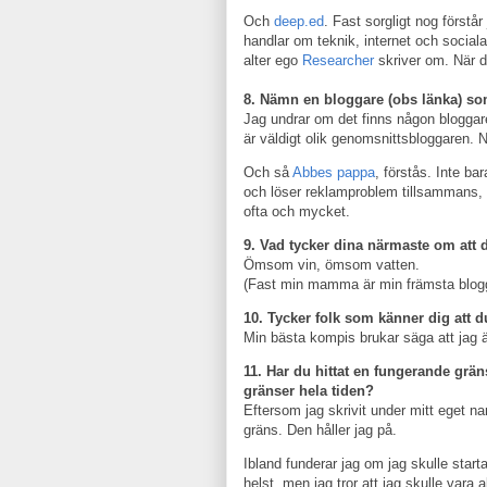
Och
deep.ed
. Fast sorgligt nog först
handlar om teknik, internet och social
alter ego
Researcher
skriver om. När d
8. Nämn en bloggare (obs länka) som
Jag undrar om det finns någon blogga
är väldigt olik genomsnittsbloggaren
Och så
Abbes pappa
, förstås. Inte ba
och löser reklamproblem tillsammans, u
ofta och mycket.
9. Vad tycker dina närmaste om att 
Ömsom vin, ömsom vatten.
(Fast min mamma är min främsta blogg
10. Tycker folk som känner dig att d
Min bästa kompis brukar säga att jag ä
11. Har du hittat en fungerande gräns
gränser hela tiden?
Eftersom jag skrivit under mitt eget na
gräns. Den håller jag på.
Ibland funderar jag om jag skulle star
helst, men jag tror att jag skulle vara al