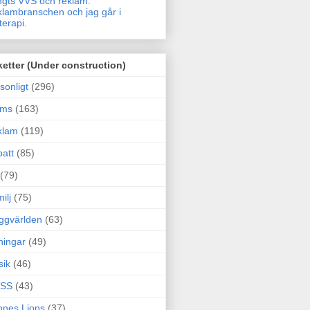
gts VVS och reklam.
lambranschen och jag går i
terapi.
ketter (Under construction)
sonligt
(296)
ams
(163)
klam
(119)
att
(85)
(79)
ilj
(75)
ggvärlden
(63)
ningar
(49)
sik
(46)
SS
(43)
nes Lions
(37)