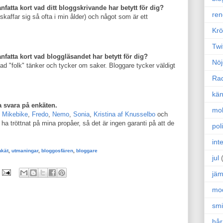
atta kort vad ditt bloggskrivande har betytt för dig?
ren
e skaffar sig så ofta i min ålder) och något som är ett
Krö
Twi
fatta kort vad bloggläsandet har betytt för dig?
Nöj
ad "folk" tänker och tycker om saker. Bloggare tycker väldigt
Ra
kän
 svara på enkäten.
mo
,
Mikebike
,
Fredo
,
Nemo
,
Sonia
,
Kristina af Knusselbo
och
 ha tröttnat på mina propåer, så det är ingen garanti på att de
poli
int
nkät
,
utmaningar
,
bloggosfären
,
bloggare
jul
jäm
mo
sm
hår