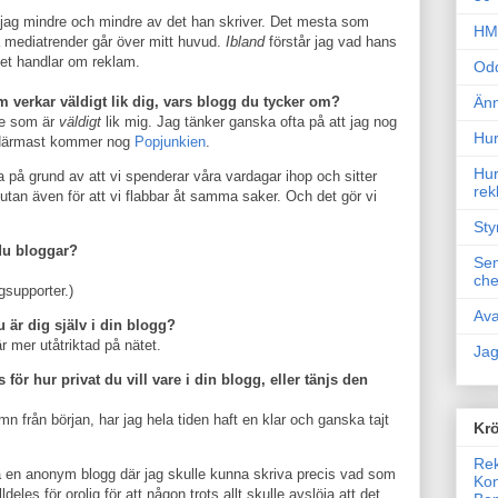
år jag mindre och mindre av det han skriver. Det mesta som
HM 
a mediatrender går över mitt huvud.
Ibland
förstår jag vad hans
et handlar om reklam.
Odd
 verkar väldigt lik dig, vars blogg du tycker om?
Änn
re som är
väldigt
lik mig. Jag tänker ganska ofta på att jag nog
Hur
. Närmast kommer nog
Popjunkien
.
Hur
ra på grund av att vi spenderar våra vardagar ihop och sitter
rek
tan även för att vi flabbar åt samma saker. Och det gör vi
Sty
du bloggar?
Sem
che
supporter.)
Ava
u är dig själv i din blogg?
r mer utåtriktad på nätet.
Jag
 för hur privat du vill vare i din blogg, eller tänjs den
mn från början, har jag hela tiden haft en klar och ganska tajt
Krö
Rek
ta en anonym blogg där jag skulle kunna skriva precis vad som
Kon
ldeles för orolig för att någon trots allt skulle avslöja att det