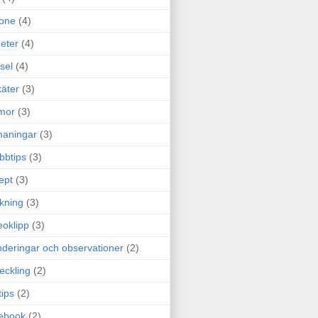
one
(4)
eter
(4)
sel
(4)
äter
(3)
mor
(3)
maningar
(3)
bbtips
(3)
ept
(3)
ckning
(3)
eoklipp
(3)
deringar och observationer
(2)
eckling
(2)
tips
(2)
ebook
(2)