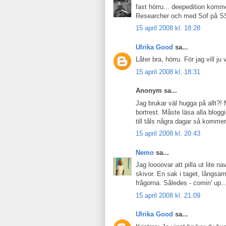
fast hörru... deepedition komme
Researcher och med Sof på 
15 april 2008 kl. 18:28
Ulrika Good
sa...
Låter bra, hörru. För jag vill ju
15 april 2008 kl. 18:31
Anonym sa...
Jag brukar väl hugga på allt?! Men
bortrest. Måste läsa alla blogg
till tåls några dagar så kommer
15 april 2008 kl. 20:43
Nemo
sa...
Jag loooovar att pilla ut lite n
skivor. En sak i taget, långsam
frågorna. Således - comin' up..
15 april 2008 kl. 21:09
Ulrika Good
sa...