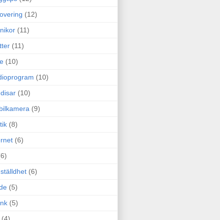
overing
(12)
nikor
(11)
tter
(11)
e
(10)
dioprogram
(10)
disar
(10)
bilkamera
(9)
tik
(8)
ernet
(6)
(6)
ställdhet
(6)
de
(5)
ink
(5)
(4)