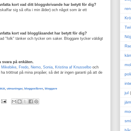
atta kort vad ditt bloggskrivande har betytt för dig?
ren
e skaffar sig så ofta i min ålder) och något som är ett
Krö
Twi
fatta kort vad bloggläsandet har betytt för dig?
Nöj
ad "folk" tänker och tycker om saker. Bloggare tycker väldigt
Ra
kän
 svara på enkäten.
mo
,
Mikebike
,
Fredo
,
Nemo
,
Sonia
,
Kristina af Knusselbo
och
 ha tröttnat på mina propåer, så det är ingen garanti på att de
poli
int
nkät
,
utmaningar
,
bloggosfären
,
bloggare
jul
jäm
mo
sm
hår