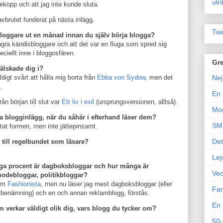
ulr
tekopp och att jag inte kunde sluta.
vbrutet funderat på nästa inlägg.
Twe
bloggare ut en månad innan du själv börja blogga?
ågra kändisbloggare och att det var en fluga som spred sig
eciellt inne i bloggosfären.
Gre
rälskade dig i?
igt svårt att hålla mig borta från
Ebba von Sydow
, men det
Nej
.
En 
ån början till slut var
Ett liv i exil
(ursprungsversionen, alltså).
Mo
ta blogginlägg, när du såhär i efterhand läser dem?
SM 
ittat formen, men inte jättepinsamt.
Det
till regelbundet som läsare?
Lej
nga procent är dagboksbloggar och hur många är
Vec
modebloggar, politikbloggar?
som
Fashionista
, men nu läser jag mest dagboksbloggar (eller
Fam
re benämning) och en och annan reklamblogg, förstås.
En 
 verkar väldigt olik dig, vars blogg du tycker om?
50-