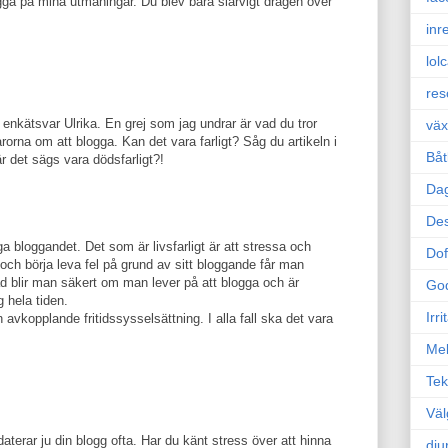
ugga på mina utmaningar. Du blev bara slarvigt dragen över
inr
lol
res
a enkätsvar Ulrika. En grej som jag undrar är vad du tror
väx
orna om att blogga. Kan det vara farligt? Såg du artikeln i
Båt
r det sägs vara dödsfarligt?!
Da
Des
iga bloggandet. Det som är livsfarligt är att stressa och
Dof
och börja leva fel på grund av sitt bloggande får man
 blir man säkert om man lever på att blogga och är
Go
g hela tiden.
Irr
avkopplande fritidssysselsättning. I alla fall ska det vara
Mel
Tek
Väl
aterar ju din blogg ofta. Har du känt stress över att hinna
dju