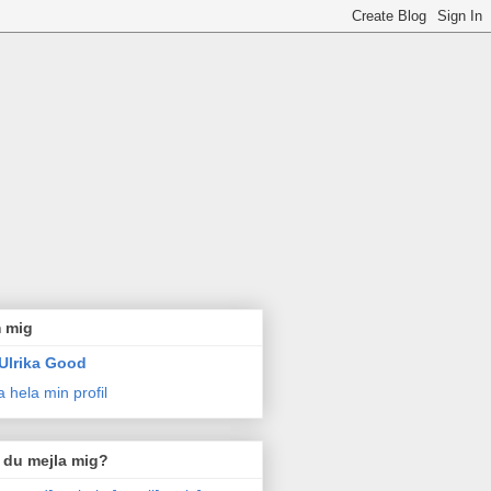
 mig
Ulrika Good
a hela min profil
l du mejla mig?