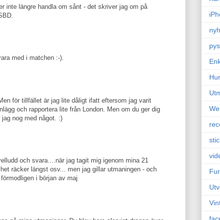
r inte längre handla om sånt - det skriver jag om på
iPh
SSBD.
nyh
pys
 vara med i matchen :-).
Enk
Hu
Ut
 för tillfället är jag lite dåligt ifatt eftersom jag varit
We
inlägg och rapportera lite från London. Men om du ger dig
 jag nog med något. :)
rec
sti
vid
avelludd och svara....när jag tagit mig igenom mina 21
het räcker längst osv... men jag gillar utmaningen - och
Fun
.förmodligen i början av maj
Utv
Vin
fac