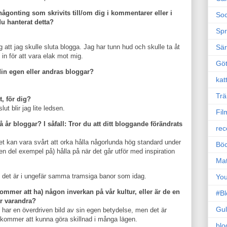
någonting som skrivits till/om dig i kommentarer eller i
Soc
du hanterat detta?
Sp
Sä
ag att jag skulle sluta blogga. Jag har tunn hud och skulle ta åt
in för att vara elak mot mig.
Gö
 din egen eller andras bloggar?
kat
Trä
, för dig?
lut blir jag lite ledsen.
Fil
vå år bloggar? I såfall: Tror du att ditt bloggande förändrats
rec
det kan vara svårt att orka hålla någorlunda hög standard under
Böc
 en del exempel på) hålla på när det går utför med inspiration
Ma
att det är i ungefär samma tramsiga banor som idag.
Yo
kommer att ha) någon inverkan på vår kultur, eller är de en
#B
r varandra?
Gul
har en överdriven bild av sin egen betydelse, men det är
m kommer att kunna göra skillnad i många lägen.
blo