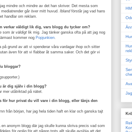
år jag mindre och mindre av det han skriver. Det mesta som
HM 
a mediatrender går över mitt huvud.
Ibland
förstår jag vad hans
et handlar om reklam.
Odd
 verkar väldigt lik dig, vars blogg du tycker om?
Änn
re som är
väldigt
lik mig. Jag tänker ganska ofta på att jag nog
Hur
. Närmast kommer nog
Popjunkien
.
Hur
ra på grund av att vi spenderar våra vardagar ihop och sitter
rek
tan även för att vi flabbar åt samma saker. Och det gör vi
Sty
du bloggar?
Sem
che
supporter.)
Ava
u är dig själv i din blogg?
r mer utåtriktad på nätet.
Jag
 för hur privat du vill vare i din blogg, eller tänjs den
mn från början, har jag hela tiden haft en klar och ganska tajt
Krö
Rek
ta en anonym blogg där jag skulle kunna skriva precis vad som
Kon
ldeles för orolig för att någon trots allt skulle avslöja att det