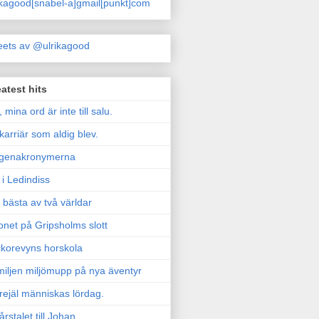
ikagood[snabel-a]gmail[punkt]com
ets av @ulrikagood
atest hits
, mina ord är inte till salu.
karriär som aldig blev.
genakronymerna
i Ledindiss
 bästa av två världar
onet på Gripsholms slott
korevyns horskola
iljen miljömupp på nya äventyr
rejäl människas lördag.
årstalet till Johan