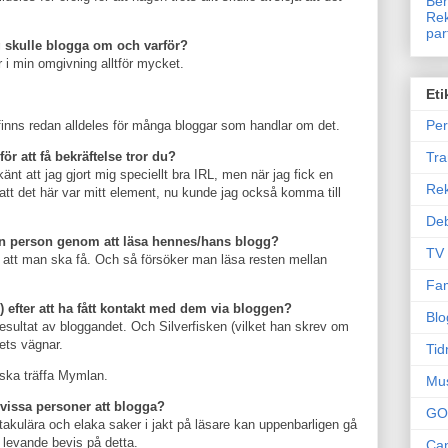
Ben
Rek
par
 skulle blogga om och varför?
i min omgivning alltför mycket.
Eti
Per
et finns redan alldeles för många bloggar som handlar om det.
Tr
ör att få bekräftelse tror du?
änt att jag gjort mig speciellt bra IRL, men när jag fick en
Re
 att det här var mitt element, nu kunde jag också komma till
Deb
 en person genom att läsa hennes/hans blogg?
TV
att man ska få. Och så försöker man läsa resten mellan
Fam
ife) efter att ha fått kontakt med dem via bloggen?
Blo
resultat av bloggandet. Och Silverfisken (vilket han skrev om
bets vägnar.
Tid
 ska träffa Mymlan.
Mu
r vissa personer att blogga?
GO
takulära och elaka saker i jakt på läsare kan uppenbarligen gå
 levande bevis på detta.
Can