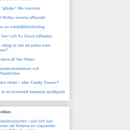
"glädjer" lilla mamma
 Mollys smarta affärsidé
u en medelåldersfredag
 herr och fru Good träffades.
 viktigt är det att jobba med
lam?
rdans till Van Halen
esterslutarblues och
fsassholes
lon Hotel – eller Fawlty Towers?
 är en kriminellt belastad språkpolis
nikor.
lambranschen i nöd och lust.
sten att förlama en copywriter.