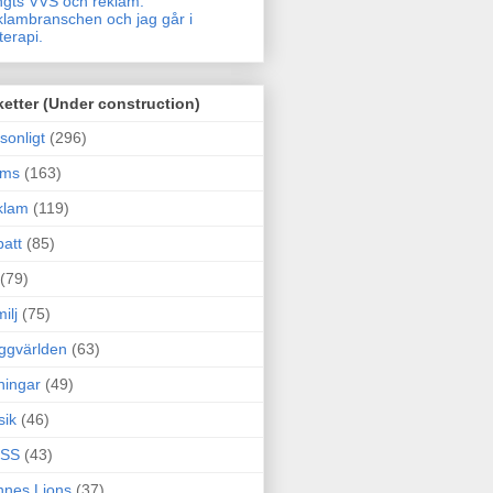
gts VVS och reklam.
lambranschen och jag går i
terapi.
ketter (Under construction)
sonligt
(296)
ams
(163)
klam
(119)
att
(85)
(79)
ilj
(75)
ggvärlden
(63)
ningar
(49)
sik
(46)
SS
(43)
nes Lions
(37)