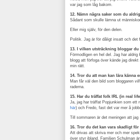
var jag som låg bakom.
12. Nämn några saker som du aldrig
Sådant som skulle lämna ut människor 
Eller mig själv, för den delen.
Politik. Jag är för dåligt insatt och d
13. I vilken utsträckning bloggar du f
Förmodligen en hel del. Jag har aldrig k
blogg att förfoga över kände jag direkt
min rätt.
14. Tror du att man kan lära känna
Man får väl den bild som bloggaren
vill
raderna.
15. Har du träffat folk IRL (in real l
Ja, jag har träffat Popjunkien som ett 
här
) och Fredo, fast det var mer å job
Till sommaren är det meningen att jag
16. Tror du det kan vara skadligt fö
Att drivas att skriva mer och mer spek
över styr ibland. Familjen Schulman är