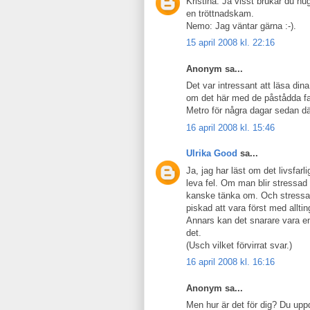
Kristina: Ja visst brukar du h
en tröttnadskam.
Nemo: Jag väntar gärna :-).
15 april 2008 kl. 22:16
Anonym sa...
Det var intressant att läsa din
om det här med de påstådda far
Metro för några dagar sedan dä
16 april 2008 kl. 15:46
Ulrika Good
sa...
Ja, jag har läst om det livsfarl
leva fel. Om man blir stressad 
kanske tänka om. Och stressad
piskad att vara först med alltin
Annars kan det snarare vara en 
det.
(Usch vilket förvirrat svar.)
16 april 2008 kl. 16:16
Anonym sa...
Men hur är det för dig? Du uppd