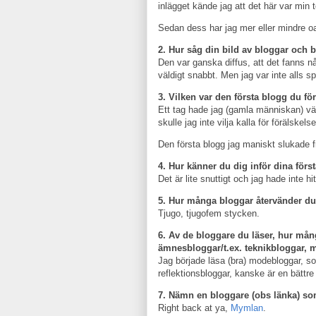
inlägget kände jag att det här var min 
Sedan dess har jag mer eller mindre oa
2. Hur såg din bild av bloggar och 
Den var ganska diffus, att det fanns n
väldigt snabbt. Men jag var inte alls sp
3. Vilken var den första blogg du fö
Ett tag hade jag (gamla människan) väld
skulle jag inte vilja kalla för förälskelse
Den första blogg jag maniskt slukade fr
4. Hur känner du dig inför dina förs
Det är lite snuttigt och jag hade inte h
5. Hur många bloggar återvänder du 
Tjugo, tjugofem stycken.
6. Av de bloggare du läser, hur må
ämnesbloggar/t.ex. teknikbloggar, 
Jag började läsa (bra) modebloggar, 
reflektionsbloggar, kanske är en bätt
7. Nämn en bloggare (obs länka) som
Right back at ya,
Mymlan
.