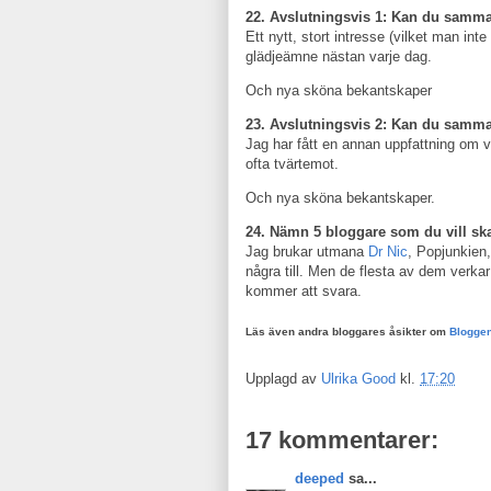
22. Avslutningsvis 1: Kan du sammanf
Ett nytt, stort intresse (vilket man int
glädjeämne nästan varje dag.
Och nya sköna bekantskaper
23. Avslutningsvis 2: Kan du samman
Jag har fått en annan uppfattning om v
ofta tvärtemot.
Och nya sköna bekantskaper.
24. Nämn 5 bloggare som du vill ska
Jag brukar utmana
Dr Nic
, Popjunkien
några till. Men de flesta av dem verkar
kommer att svara.
Läs även andra bloggares åsikter om
Blogge
Upplagd av
Ulrika Good
kl.
17:20
17 kommentarer:
deeped
sa...