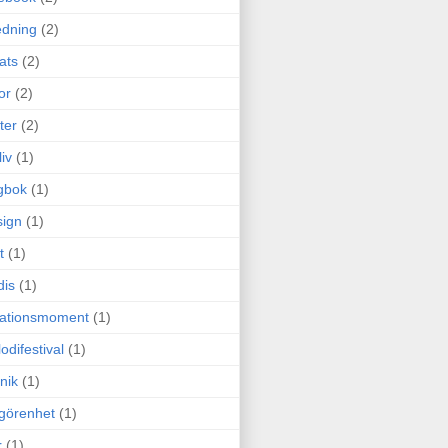
edning
(2)
cats
(2)
or
(2)
ter
(2)
liv
(1)
gbok
(1)
ign
(1)
t
(1)
dis
(1)
itationsmoment
(1)
odifestival
(1)
nik
(1)
görenhet
(1)
r
(1)