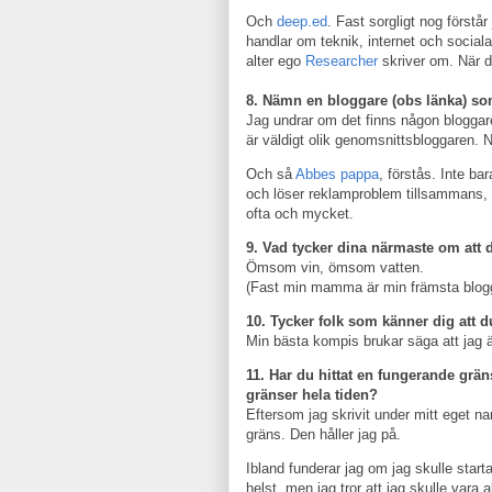
Och
deep.ed
. Fast sorgligt nog först
handlar om teknik, internet och social
alter ego
Researcher
skriver om. När d
8. Nämn en bloggare (obs länka) som
Jag undrar om det finns någon blogga
är väldigt olik genomsnittsbloggaren
Och så
Abbes pappa
, förstås. Inte ba
och löser reklamproblem tillsammans, u
ofta och mycket.
9. Vad tycker dina närmaste om att 
Ömsom vin, ömsom vatten.
(Fast min mamma är min främsta blogg
10. Tycker folk som känner dig att d
Min bästa kompis brukar säga att jag ä
11. Har du hittat en fungerande gräns
gränser hela tiden?
Eftersom jag skrivit under mitt eget na
gräns. Den håller jag på.
Ibland funderar jag om jag skulle star
helst, men jag tror att jag skulle vara al