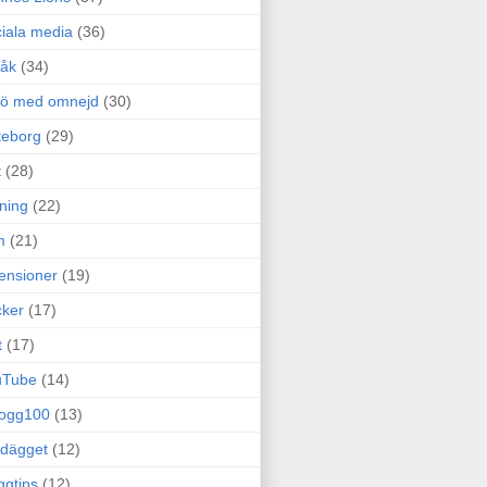
iala media
(36)
råk
(34)
rö med omnejd
(30)
teborg
(29)
t
(28)
ning
(22)
m
(21)
ensioner
(19)
ker
(17)
t
(17)
uTube
(14)
logg100
(13)
dägget
(12)
ggtips
(12)