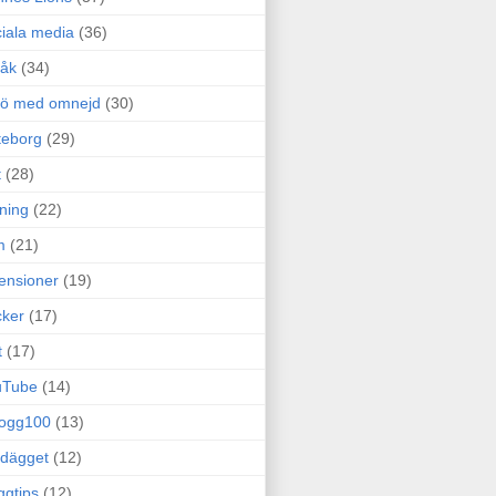
iala media
(36)
råk
(34)
rö med omnejd
(30)
teborg
(29)
t
(28)
ning
(22)
m
(21)
ensioner
(19)
ker
(17)
t
(17)
uTube
(14)
logg100
(13)
dägget
(12)
ggtips
(12)