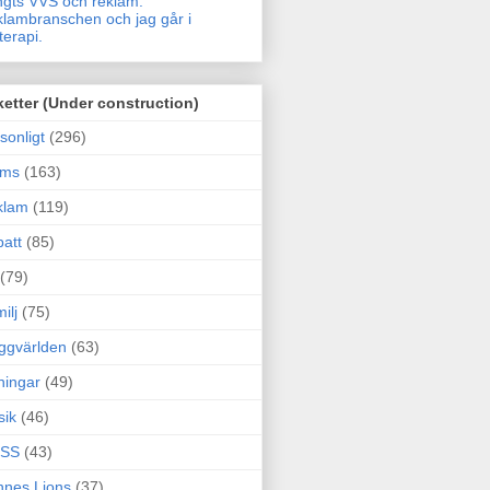
gts VVS och reklam.
lambranschen och jag går i
terapi.
ketter (Under construction)
sonligt
(296)
ams
(163)
klam
(119)
att
(85)
(79)
ilj
(75)
ggvärlden
(63)
ningar
(49)
sik
(46)
SS
(43)
nes Lions
(37)