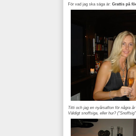
För vad jag ska säga är:
Grattis på f
Titti och jag en nyårsafton för några å
Väldigt snoffsiga, eller hur? ("Snoffsig