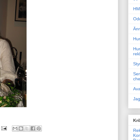
HM 
Odd
Änn
Hur
Hur
rek
Sty
Sem
che
Ava
Jag
Krö
Rek
Kon