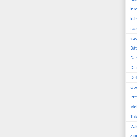
inr
lol
res
väx
Båt
Da
Des
Dof
Go
Irr
Mel
Tek
Väl
dju