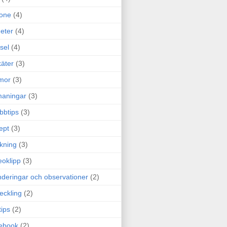
one
(4)
eter
(4)
sel
(4)
äter
(3)
mor
(3)
maningar
(3)
bbtips
(3)
ept
(3)
ckning
(3)
eoklipp
(3)
deringar och observationer
(2)
eckling
(2)
tips
(2)
ebook
(2)