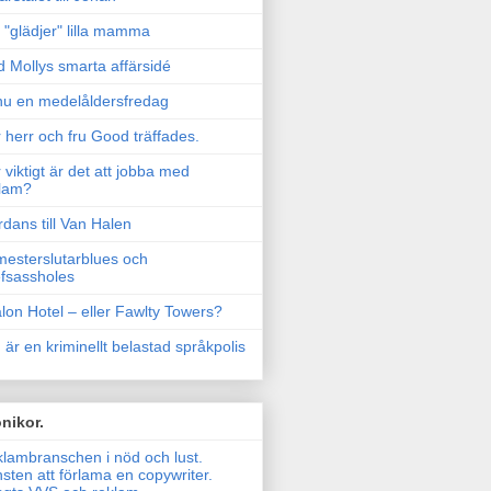
"glädjer" lilla mamma
 Mollys smarta affärsidé
u en medelåldersfredag
 herr och fru Good träffades.
 viktigt är det att jobba med
lam?
rdans till Van Halen
esterslutarblues och
fsassholes
lon Hotel – eller Fawlty Towers?
 är en kriminellt belastad språkpolis
nikor.
lambranschen i nöd och lust.
sten att förlama en copywriter.