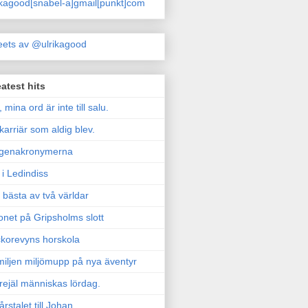
ikagood[snabel-a]gmail[punkt]com
ets av @ulrikagood
atest hits
, mina ord är inte till salu.
karriär som aldig blev.
genakronymerna
i Ledindiss
 bästa av två världar
onet på Gripsholms slott
korevyns horskola
iljen miljömupp på nya äventyr
rejäl människas lördag.
årstalet till Johan