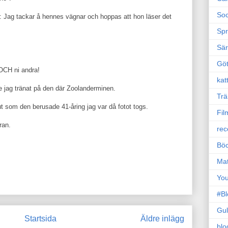
Soc
Jag tackar å hennes vägnar och hoppas att hon läser det
Sp
Sä
Gö
 OCH ni andra!
kat
e jag tränat på den där Zoolanderminen.
Trä
ut som den berusade 41-åring jag var då fotot togs.
Fil
ran.
rec
Böc
Ma
Yo
#B
Gul
Startsida
Äldre inlägg
blo