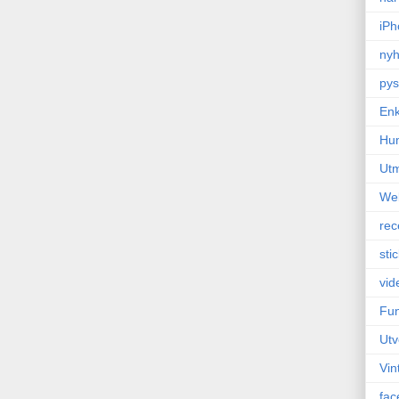
iPh
nyh
pys
Enk
Hu
Ut
We
rec
sti
vid
Fun
Utv
Vin
fac