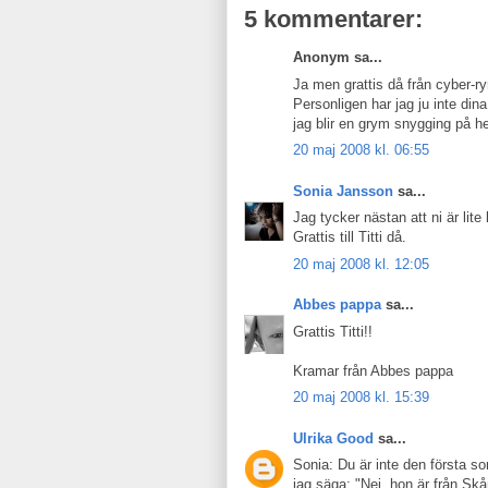
5 kommentarer:
Anonym sa...
Ja men grattis då från cyber-ry
Personligen har jag ju inte di
jag blir en grym snygging på he
20 maj 2008 kl. 06:55
Sonia Jansson
sa...
Jag tycker nästan att ni är lit
Grattis till Titti då.
20 maj 2008 kl. 12:05
Abbes pappa
sa...
Grattis Titti!!
Kramar från Abbes pappa
20 maj 2008 kl. 15:39
Ulrika Good
sa...
Sonia: Du är inte den första s
jag säga: "Nej, hon är från Skå