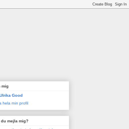
 mig
Ulrika Good
a hela min profil
l du mejla mig?