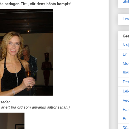
ulr
ödelsedagen Titti, världens bästa kompis!
Twe
Gre
Nej
En 
Mo
SM 
Det
Lej
Vec
r sedan.
" är ett bra ord som används alltför sällan.)
Fam
En 
50-