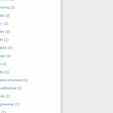
edning
(2)
cats
(2)
or
(2)
ter
(2)
liv
(1)
gbok
(1)
ign
(1)
t
(1)
dis
(1)
itationsmoment
(1)
odifestival
(1)
nik
(1)
görenhet
(1)
r
(1)