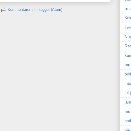
ren
 på:
Kommentarer till inlägget (Atom)
Krö
Twi
Nöj
Ra
kän
mo
poli
int
jul
jäm
mo
sm
hår