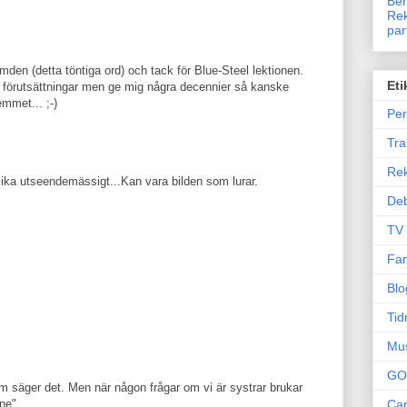
Ben
Rek
par
mden (detta töntiga ord) och tack för Blue-Steel lektionen.
Eti
na förutsättningar men ge mig några decennier så kanske
mmet... ;-)
Per
Tr
Re
e lika utseendemässigt...Kan vara bilden som lurar.
Deb
TV
Fam
Blo
Tid
Mu
GO
om säger det. Men när någon frågar om vi är systrar brukar
Can
ne".