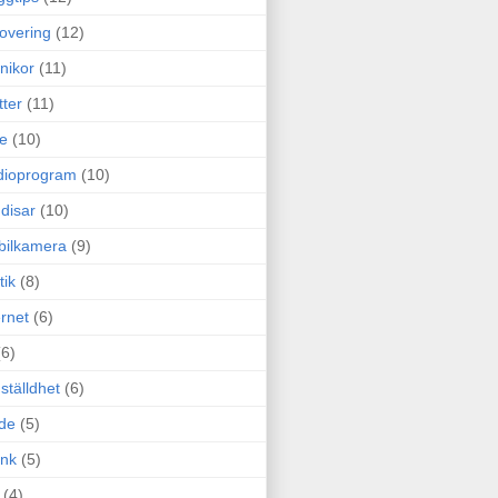
overing
(12)
nikor
(11)
tter
(11)
e
(10)
dioprogram
(10)
disar
(10)
bilkamera
(9)
tik
(8)
ernet
(6)
(6)
ställdhet
(6)
de
(5)
ink
(5)
(4)