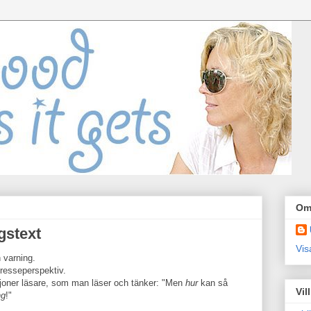
Om
gstext
Vis
n varning.
tresseperspektiv.
ljoner läsare, som man läser och tänker: "Men
hur
kan så
Vil
ng
!"