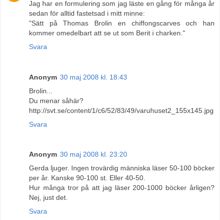
Jag har en formulering som jag läste en gång för många år
sedan för alltid fastetsad i mitt minne:
"Sätt på Thomas Brolin en chiffongscarves och han
kommer omedelbart att se ut som Berit i charken."
Svara
Anonym
30 maj 2008 kl. 18:43
Brolin...
Du menar såhär?
http://svt.se/content/1/c6/52/83/49/varuhuset2_155x145.jpg
Svara
Anonym
30 maj 2008 kl. 23:20
Gerda ljuger. Ingen trovärdig människa läser 50-100 böcker
per år. Kanske 90-100 st. Eller 40-50.
Hur många tror på att jag läser 200-1000 böcker årligen?
Nej, just det.
Svara