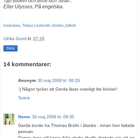
Typ Bibeln och Brott och Straff .
Eller Ulysses. På engelska.
,
insändare
,
Tobias Linderoth
,
böcker
fotboll
Ulrika Good
kl.
07:28
Dela
14 kommentarer:
Anonym
30 maj 2008 kl. 08:29
:) Någon tycker att Gerda läser ovanligt lite böcker!
Svara
Nemo
30 maj 2008 kl. 08:35
Gerda borde ha Thomas Brolin i åtanke - innan hon fattade
pennan.
Denne Inga gill-kopia från glada Hudik dristade sig att en