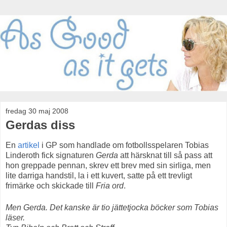
fredag 30 maj 2008
Gerdas diss
En
artikel
i GP som handlade om fotbollsspelaren Tobias
Linderoth fick signaturen
Gerda
att härsknat till så pass att
hon greppade pennan, skrev ett brev med sin sirliga, men
lite darriga handstil, la i ett kuvert, satte på ett trevligt
frimärke och skickade till
Fria ord
.
Men Gerda. Det kanske är tio jättetjocka böcker som Tobias
läser.