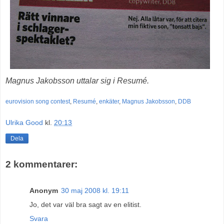
Magnus Jakobsson uttalar sig i Resumé.
eurovision song contest
,
Resumé
,
enkäter
,
Magnus Jakobsson
,
DDB
Ulrika Good
kl.
20:13
Dela
2 kommentarer:
Anonym
30 maj 2008 kl. 19:11
Jo, det var väl bra sagt av en elitist.
Svara