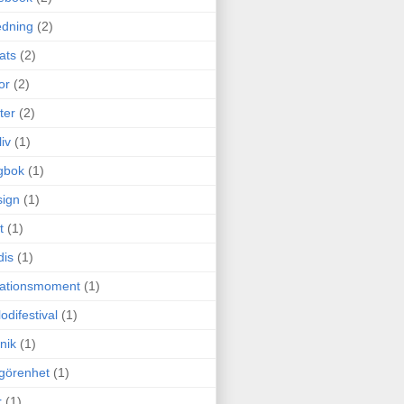
edning
(2)
cats
(2)
or
(2)
ter
(2)
liv
(1)
gbok
(1)
ign
(1)
t
(1)
dis
(1)
itationsmoment
(1)
odifestival
(1)
nik
(1)
görenhet
(1)
r
(1)