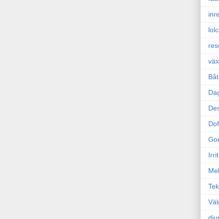
inr
lol
res
väx
Båt
Da
Des
Dof
Go
Irr
Mel
Tek
Väl
dju