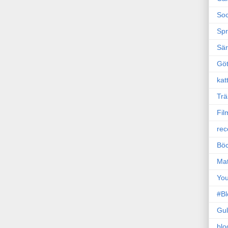
Soc
Sp
Sä
Gö
kat
Trä
Fil
rec
Böc
Ma
Yo
#B
Gul
blo