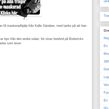
ulr
Twe
an få maskeradhjälp från Kalle Sändare, med tanke på att han
Gre
Nej
ar tips från den andra sidan, för strax bredvid på Buttericks
erter som lever:
En 
Mo
SM 
Det
Lej
Vec
Fam
En 
50-