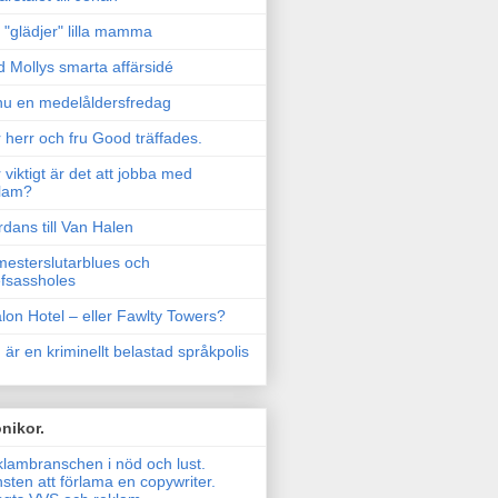
"glädjer" lilla mamma
 Mollys smarta affärsidé
u en medelåldersfredag
 herr och fru Good träffades.
 viktigt är det att jobba med
lam?
rdans till Van Halen
esterslutarblues och
fsassholes
lon Hotel – eller Fawlty Towers?
 är en kriminellt belastad språkpolis
nikor.
lambranschen i nöd och lust.
sten att förlama en copywriter.