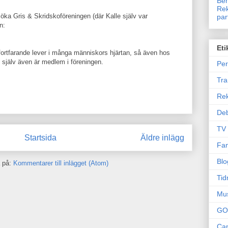
Ben
Rek
ka Gris & Skridskoföreningen (där Kalle själv var
par
n:
Eti
 fortfarande lever i många människors hjärtan, så även hos
 själv även är medlem i föreningen.
Per
Tr
Re
Deb
TV
Startsida
Äldre inlägg
Fam
Blo
 på:
Kommentarer till inlägget (Atom)
Tid
Mu
GO
Can