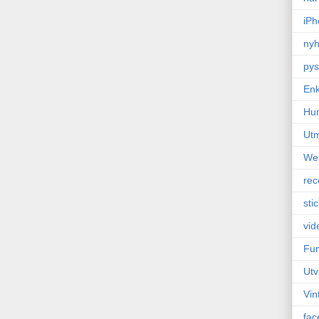
iPh
nyh
pys
Enk
Hu
Ut
We
rec
sti
vid
Fun
Utv
Vin
fac