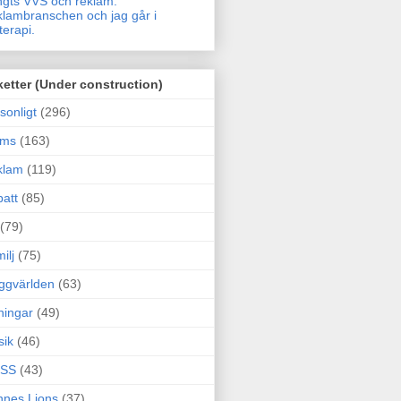
gts VVS och reklam.
lambranschen och jag går i
terapi.
ketter (Under construction)
sonligt
(296)
ams
(163)
klam
(119)
att
(85)
(79)
ilj
(75)
ggvärlden
(63)
ningar
(49)
sik
(46)
SS
(43)
nes Lions
(37)