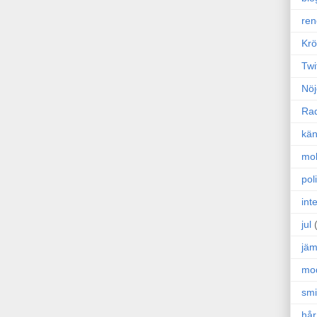
ren
Krö
Twi
Nöj
Ra
kän
mo
poli
int
jul
jäm
mo
sm
hår