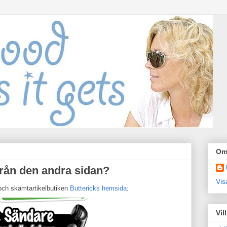
Om
från den andra sidan?
Vis
 och skämtartikelbutiken
Buttericks hemsida
:
Vil