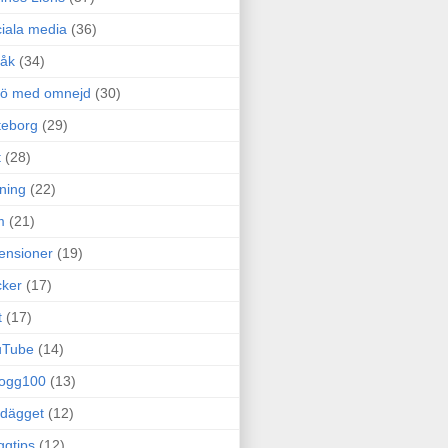
iala media
(36)
råk
(34)
rö med omnejd
(30)
teborg
(29)
t
(28)
ning
(22)
m
(21)
ensioner
(19)
ker
(17)
t
(17)
uTube
(14)
logg100
(13)
dägget
(12)
ggtips
(12)