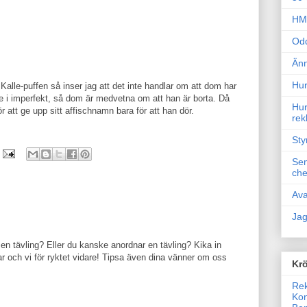
HM 
Odd
Änn
Hur
Kalle-puffen så inser jag att det inte handlar om att dom har
e i imperfekt, så dom är medvetna om att han är borta. Då
Hur
r att ge upp sitt affischnamn bara för att han dör.
rek
Sty
Sem
che
Ava
Jag
en tävling? Eller du kanske anordnar en tävling? Kika in
 och vi för ryktet vidare! Tipsa även dina vänner om oss
Krö
Rek
Kon