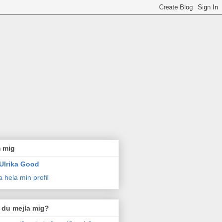
 mig
Ulrika Good
a hela min profil
l du mejla mig?