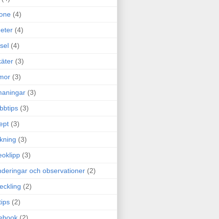
one
(4)
eter
(4)
sel
(4)
äter
(3)
mor
(3)
maningar
(3)
bbtips
(3)
ept
(3)
ckning
(3)
eoklipp
(3)
deringar och observationer
(2)
eckling
(2)
tips
(2)
ebook
(2)