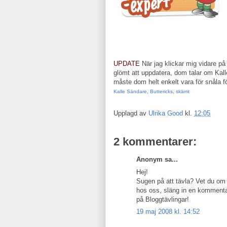
UPDATE
När jag klickar mig vidare på 
glömt att uppdatera, dom talar om Kall
måste dom helt enkelt vara för snåla fö
Kalle Sändare
,
Buttericks
,
skämt
Upplagd av
Ulrika Good
kl.
12:05
2 kommentarer:
Anonym sa...
Hej!
Sugen på att tävla? Vet du om 
hos oss, släng in en kommentar
på Bloggtävlingar!
19 maj 2008 kl. 14:52