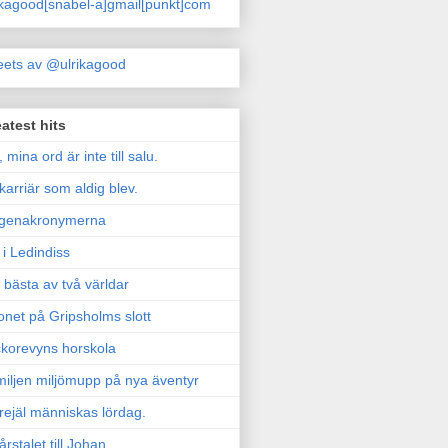
ikagood[snabel-a]gmail[punkt]com
ets av @ulrikagood
atest hits
, mina ord är inte till salu.
karriär som aldig blev.
genakronymerna
i Ledindiss
 bästa av två världar
onet på Gripsholms slott
korevyns horskola
iljen miljömupp på nya äventyr
rejäl människas lördag.
årstalet till Johan