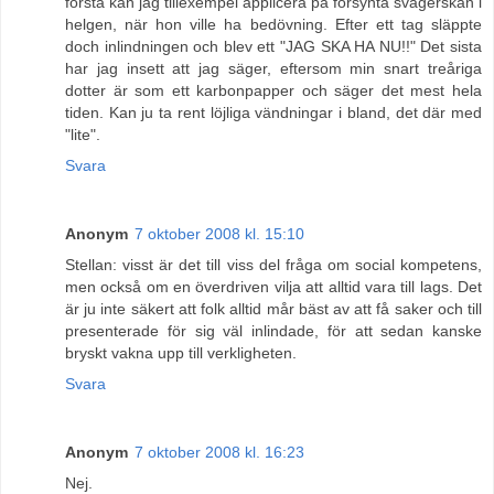
första kan jag tillexempel applicera på försynta svägerskan i
helgen, när hon ville ha bedövning. Efter ett tag släppte
doch inlindningen och blev ett "JAG SKA HA NU!!" Det sista
har jag insett att jag säger, eftersom min snart treåriga
dotter är som ett karbonpapper och säger det mest hela
tiden. Kan ju ta rent löjliga vändningar i bland, det där med
"lite".
Svara
Anonym
7 oktober 2008 kl. 15:10
Stellan: visst är det till viss del fråga om social kompetens,
men också om en överdriven vilja att alltid vara till lags. Det
är ju inte säkert att folk alltid mår bäst av att få saker och till
presenterade för sig väl inlindade, för att sedan kanske
bryskt vakna upp till verkligheten.
Svara
Anonym
7 oktober 2008 kl. 16:23
Nej.