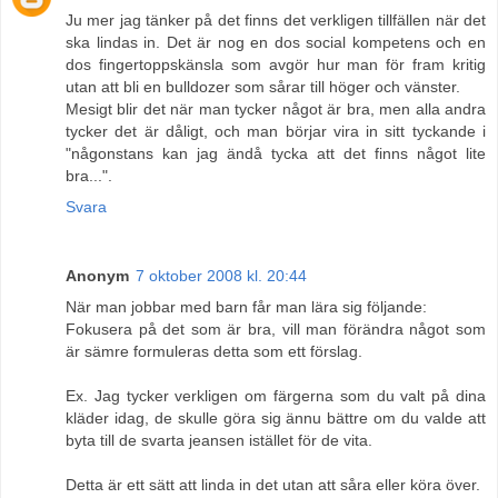
Ju mer jag tänker på det finns det verkligen tillfällen när det
ska lindas in. Det är nog en dos social kompetens och en
dos fingertoppskänsla som avgör hur man för fram kritig
utan att bli en bulldozer som sårar till höger och vänster.
Mesigt blir det när man tycker något är bra, men alla andra
tycker det är dåligt, och man börjar vira in sitt tyckande i
"någonstans kan jag ändå tycka att det finns något lite
bra...".
Svara
Anonym
7 oktober 2008 kl. 20:44
När man jobbar med barn får man lära sig följande:
Fokusera på det som är bra, vill man förändra något som
är sämre formuleras detta som ett förslag.
Ex. Jag tycker verkligen om färgerna som du valt på dina
kläder idag, de skulle göra sig ännu bättre om du valde att
byta till de svarta jeansen istället för de vita.
Detta är ett sätt att linda in det utan att såra eller köra över.