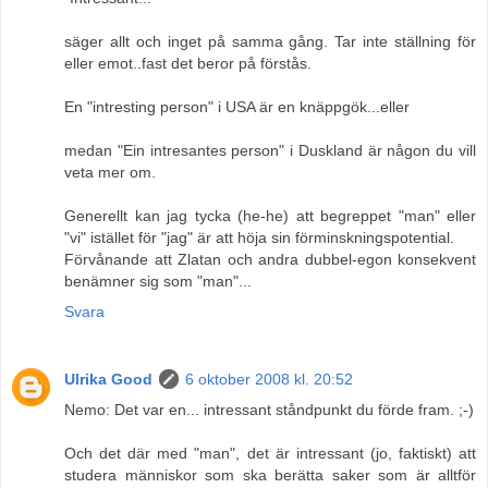
säger allt och inget på samma gång. Tar inte ställning för
eller emot..fast det beror på förstås.
En "intresting person" i USA är en knäppgök...eller
medan "Ein intresantes person" i Duskland är någon du vill
veta mer om.
Generellt kan jag tycka (he-he) att begreppet "man" eller
"vi" istället för "jag" är att höja sin förminskningspotential.
Förvånande att Zlatan och andra dubbel-egon konsekvent
benämner sig som "man"...
Svara
Ulrika Good
6 oktober 2008 kl. 20:52
Nemo: Det var en... intressant ståndpunkt du förde fram. ;-)
Och det där med "man", det är intressant (jo, faktiskt) att
studera människor som ska berätta saker som är alltför