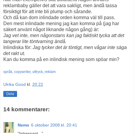
reklambaby gäller det att vara sakligt, men ändå tassa
försiktigt för att inte bli plump och sårande.
Och då kan dom inlindade orden komma väl till pass.
Den mest inlindade mening jag kan komma på (jag har
säkert använt något liknande någon gång) är:
Jag vet inte, men någonstans kan jag faktiskt tycka att det
tangerar lite töntvarning ändå.
Inlindiska för:
Jag tycker det är töntigt, men vågar inte säga
det rakt ut.
Kan du komma på en inlindisk mening som spöar min?
språk
,
copywriter
,
uttryck
,
reklam
Ulrika Good
kl.
20:22
Dela
14 kommentarer:
Nemo
6 oktober 2008 kl. 20:41
"Intressant..."