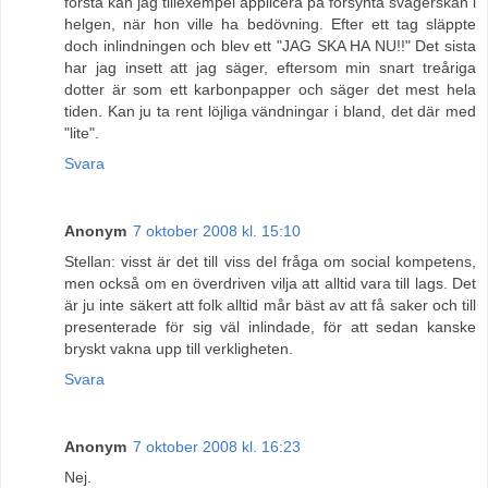
första kan jag tillexempel applicera på försynta svägerskan i
helgen, när hon ville ha bedövning. Efter ett tag släppte
doch inlindningen och blev ett "JAG SKA HA NU!!" Det sista
har jag insett att jag säger, eftersom min snart treåriga
dotter är som ett karbonpapper och säger det mest hela
tiden. Kan ju ta rent löjliga vändningar i bland, det där med
"lite".
Svara
Anonym
7 oktober 2008 kl. 15:10
Stellan: visst är det till viss del fråga om social kompetens,
men också om en överdriven vilja att alltid vara till lags. Det
är ju inte säkert att folk alltid mår bäst av att få saker och till
presenterade för sig väl inlindade, för att sedan kanske
bryskt vakna upp till verkligheten.
Svara
Anonym
7 oktober 2008 kl. 16:23
Nej.