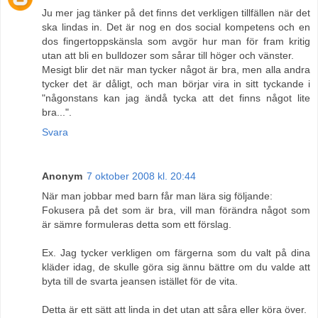
Ju mer jag tänker på det finns det verkligen tillfällen när det
ska lindas in. Det är nog en dos social kompetens och en
dos fingertoppskänsla som avgör hur man för fram kritig
utan att bli en bulldozer som sårar till höger och vänster.
Mesigt blir det när man tycker något är bra, men alla andra
tycker det är dåligt, och man börjar vira in sitt tyckande i
"någonstans kan jag ändå tycka att det finns något lite
bra...".
Svara
Anonym
7 oktober 2008 kl. 20:44
När man jobbar med barn får man lära sig följande:
Fokusera på det som är bra, vill man förändra något som
är sämre formuleras detta som ett förslag.
Ex. Jag tycker verkligen om färgerna som du valt på dina
kläder idag, de skulle göra sig ännu bättre om du valde att
byta till de svarta jeansen istället för de vita.
Detta är ett sätt att linda in det utan att såra eller köra över.