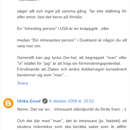
säger allt och inget på samma gång. Tar inte ställning för
eller emot..fast det beror på förstås.
En "intresting person" i USA är en knäppgök...eller
medan "Ein intresantes person" i Duskland är någon du vill
veta mer om.
Generellt kan jag tycka (he-he) att begreppet "man" eller
"vi" istället för "jag" är att höja sin förminskningspotential.
Förvånande att Zlatan och andra dubbel-egon konsekvent
benämner sig som "man"...
Svara
Ulrika Good
6 oktober 2008 kl. 20:52
Nemo: Det var en... intressant ståndpunkt du förde fram. ;-)
Och det där med "man", det är intressant (jo, faktiskt) att
studera människor som ska berätta saker som är alltför