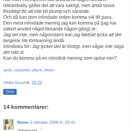
reklambaby gäller det att vara sakligt, men ändå tassa
försiktigt för att inte bli plump och sårande.
Och då kan dom inlindade orden komma väl till pass.
Den mest inlindade mening jag kan komma på (jag har
säkert använt något liknande någon gång) är:
Jag vet inte, men någonstans kan jag faktiskt tycka att det
tangerar lite töntvarning ändå.
Inlindiska för:
Jag tycker det är töntigt, men vågar inte säga
det rakt ut.
Kan du komma på en inlindisk mening som spöar min?
språk
,
copywriter
,
uttryck
,
reklam
Ulrika Good
kl.
20:22
Dela
14 kommentarer:
Nemo
6 oktober 2008 kl. 20:41
"Intressant..."