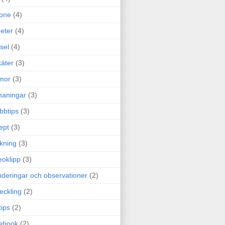
one
(4)
eter
(4)
sel
(4)
äter
(3)
mor
(3)
maningar
(3)
bbtips
(3)
ept
(3)
ckning
(3)
eoklipp
(3)
deringar och observationer
(2)
eckling
(2)
tips
(2)
ebook
(2)