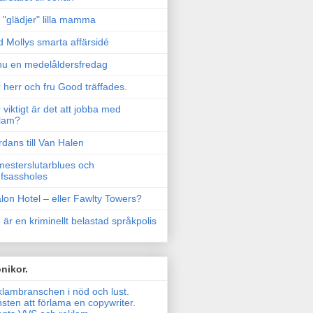
"glädjer" lilla mamma
 Mollys smarta affärsidé
u en medelåldersfredag
 herr och fru Good träffades.
 viktigt är det att jobba med
lam?
rdans till Van Halen
esterslutarblues och
fsassholes
lon Hotel – eller Fawlty Towers?
 är en kriminellt belastad språkpolis
nikor.
lambranschen i nöd och lust.
sten att förlama en copywriter.