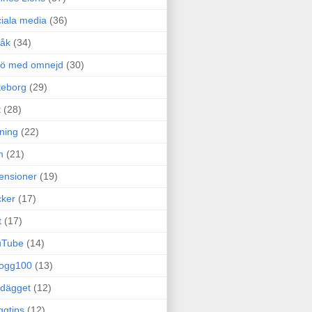
iala media
(36)
råk
(34)
rö med omnejd
(30)
teborg
(29)
t
(28)
ning
(22)
m
(21)
ensioner
(19)
ker
(17)
t
(17)
uTube
(14)
logg100
(13)
dägget
(12)
ggtips
(12)