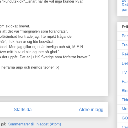
Ben
"kundutskick"...snart har de väl inga kunder kvar..
Rek
par
om skickat brevet.
Eti
 att det var "marginalen som förändrats".
Per
oförändrad kontrade jag, lite mjukt frågande.
här", fick han ur sig lite besvärat.
Tr
nbart. Men jag gillar er, ni är trevliga och så, M E N.
ver mitt huvud blir jag inte så glad."
Re
ka det uppåt. Det är ju HK Sverige som författat brevet."
Deb
herrarna anjo och nemos teorier. :-)
TV
Fam
Blo
Tid
Mu
Startsida
Äldre inlägg
GO
 på:
Kommentarer till inlägget (Atom)
Can