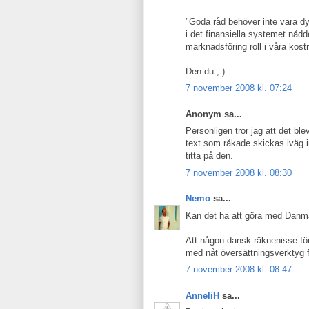
"Goda råd behöver inte vara dyr
i det finansiella systemet nåd
marknadsföring roll i våra kos
Den du ;-)
7 november 2008 kl. 07:24
Anonym sa...
Personligen tror jag att det ble
text som råkade skickas iväg i
titta på den.
7 november 2008 kl. 08:30
Nemo
sa...
Kan det ha att göra med Danm
Att någon dansk räknenisse f
med nåt översättningsverktyg f
7 november 2008 kl. 08:47
AnneliH
sa...