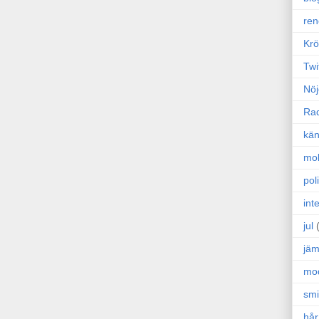
ren
Krö
Twi
Nöj
Ra
kän
mo
poli
int
jul
jäm
mo
sm
hår