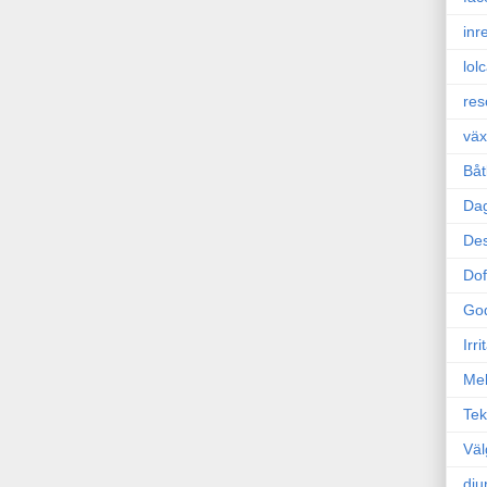
inr
lol
res
väx
Båt
Da
Des
Dof
Go
Irr
Mel
Tek
Väl
dju