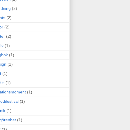
edning
(2)
cats
(2)
or
(2)
ter
(2)
liv
(1)
gbok
(1)
ign
(1)
t
(1)
dis
(1)
itationsmoment
(1)
odifestival
(1)
nik
(1)
görenhet
(1)
r
(1)