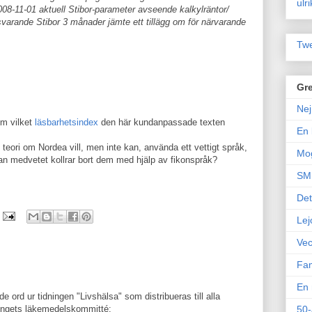
ulr
2008-11-01 aktuell Stibor-parameter avseende kalkylräntor/
varande Stibor 3 månader jämte ett tillägg om för närvarande
Twe
Gre
Nej
om vilket
läsbarhetsindex
den här kundanpassade texten
En 
teori om Nordea vill, men inte kan, använda ett vettigt språk,
Mo
 man medvetet kollrar bort dem med hjälp av fikonspråk?
SM 
Det
Lej
Vec
Fam
En 
 ord ur tidningen "Livshälsa" som distribueras till alla
ingets läkemedelskommitté:
50-