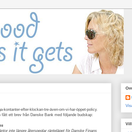
Om
Vis
-kontanter-efter-klockan-tre-även-om-vi-har-öppet-policy.
 fått ett brev från Danske Bank med följande budskap:
Vil
ns
äntor inte längre återspeglar ränteläget för Danske Finans