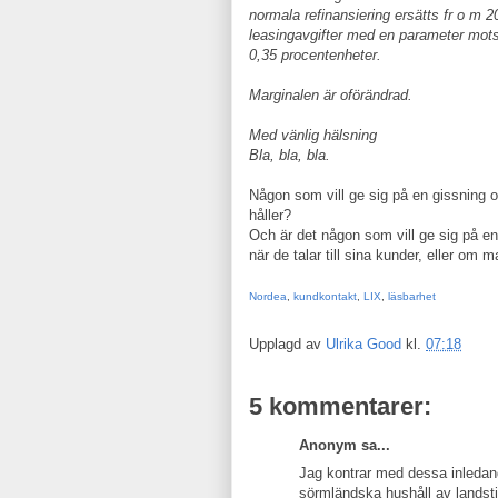
normala refinansiering ersätts fr o m 
leasingavgifter med en parameter mots
0,35 procentenheter.
Marginalen är oförändrad.
Med vänlig hälsning
Bla, bla, bla.
Någon som vill ge sig på en gissning 
håller?
Och är det någon som vill ge sig på en 
när de talar till sina kunder, eller om
Nordea
,
kundkontakt
,
LIX
,
läsbarhet
Upplagd av
Ulrika Good
kl.
07:18
5 kommentarer:
Anonym sa...
Jag kontrar med dessa inledande
sörmländska hushåll av landst