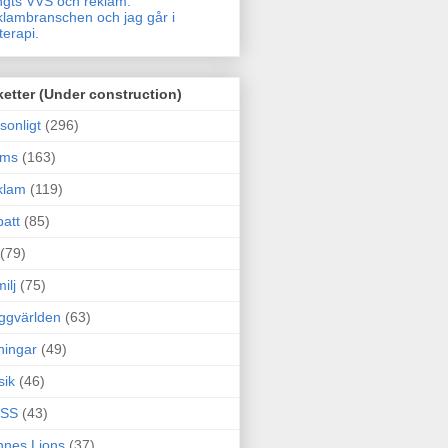
gts VVS och reklam.
lambranschen och jag går i
terapi.
ketter (Under construction)
sonligt
(296)
ams
(163)
klam
(119)
att
(85)
(79)
ilj
(75)
ggvärlden
(63)
ningar
(49)
sik
(46)
SS
(43)
nes Lions
(37)