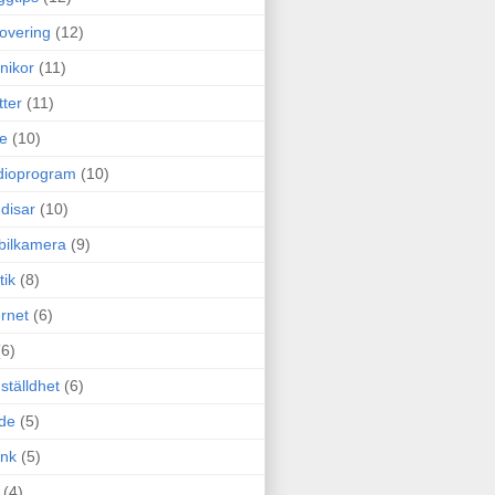
overing
(12)
nikor
(11)
tter
(11)
e
(10)
dioprogram
(10)
disar
(10)
bilkamera
(9)
tik
(8)
ernet
(6)
(6)
ställdhet
(6)
de
(5)
ink
(5)
(4)