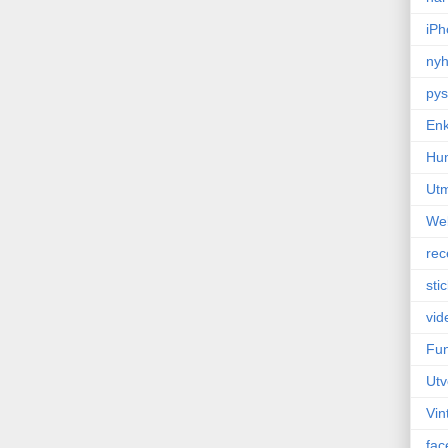
iPh
nyh
pys
Enk
Hu
Ut
We
rec
sti
vid
Fun
Utv
Vin
fac