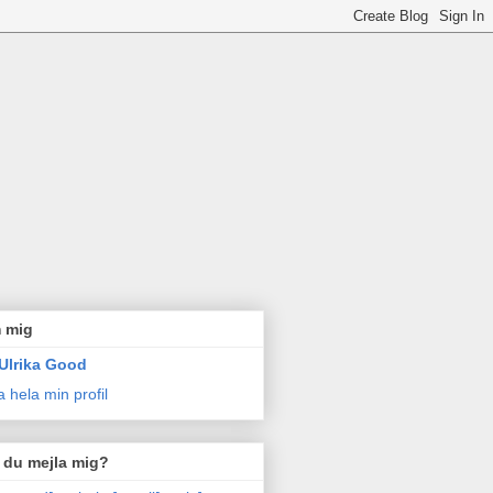
 mig
Ulrika Good
a hela min profil
l du mejla mig?