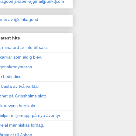
ikagood[snabel-a]gmail[punkt]com
ets av @ulrikagood
atest hits
, mina ord är inte till salu.
karriär som aldig blev.
genakronymerna
i Ledindiss
 bästa av två världar
onet på Gripsholms slott
korevyns horskola
iljen miljömupp på nya äventyr
rejäl människas lördag.
årstalet till Johan