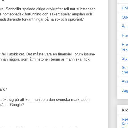
HM 
a. Sannolikt spelade giriga drivkrafter roll när substansen
de homeopatisk förtunning och säkert spelar ängslan och
Odd
tnadsdrivande förväntningar på hälso- och sjukvård."
Änn
Hur
Hur
rek
v fel i utskicket. Det måste vara en finansiell lorum ipsum-
Sty
nnan någon, som åtminstone i teorin är människa, fick
Sem
che
Ava
ark?
Jag
örsökt sig på att kommunicera den svenska marknaden
rån... Google?
Krö
Rek
Kon