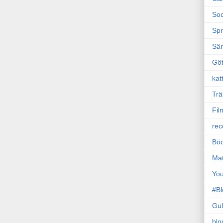
Soc
Sp
Sä
Gö
kat
Trä
Fil
rec
Böc
Ma
Yo
#B
Gul
blo