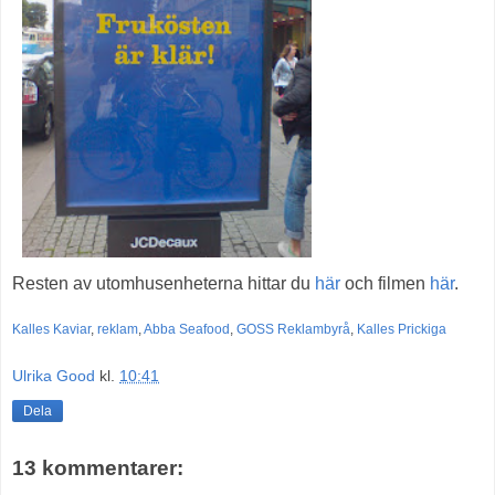
Resten av utomhusenheterna hittar du
här
och filmen
här
.
Kalles Kaviar
,
reklam
,
Abba Seafood
,
GOSS Reklambyrå
,
Kalles Prickiga
Ulrika Good
kl.
10:41
Dela
13 kommentarer: