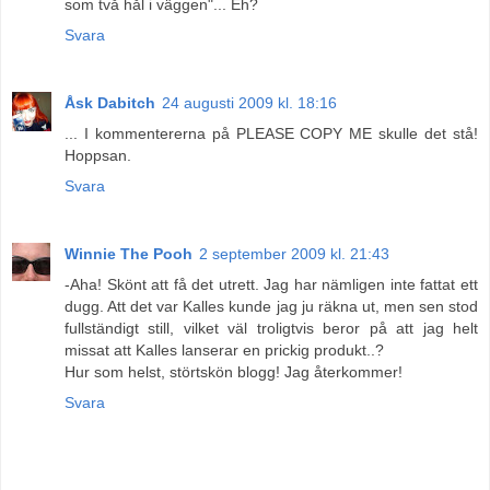
som två hål i väggen"... Eh?
Svara
Åsk Dabitch
24 augusti 2009 kl. 18:16
... I kommentererna på PLEASE COPY ME skulle det stå!
Hoppsan.
Svara
Winnie The Pooh
2 september 2009 kl. 21:43
-Aha! Skönt att få det utrett. Jag har nämligen inte fattat ett
dugg. Att det var Kalles kunde jag ju räkna ut, men sen stod
fullständigt still, vilket väl troligtvis beror på att jag helt
missat att Kalles lanserar en prickig produkt..?
Hur som helst, störtskön blogg! Jag återkommer!
Svara