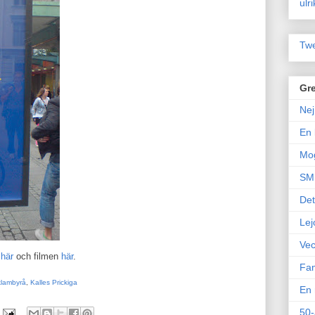
ulr
Twe
Gre
Nej
En 
Mo
SM 
Det
Lej
Vec
u
här
och filmen
här
.
Fam
lambyrå
,
Kalles Prickiga
En 
50-