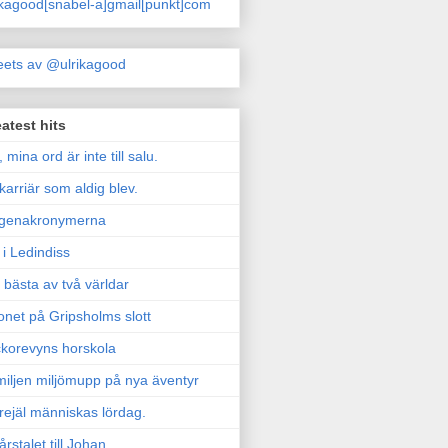
ikagood[snabel-a]gmail[punkt]com
ets av @ulrikagood
atest hits
, mina ord är inte till salu.
karriär som aldig blev.
genakronymerna
i Ledindiss
 bästa av två världar
onet på Gripsholms slott
korevyns horskola
iljen miljömupp på nya äventyr
rejäl människas lördag.
årstalet till Johan