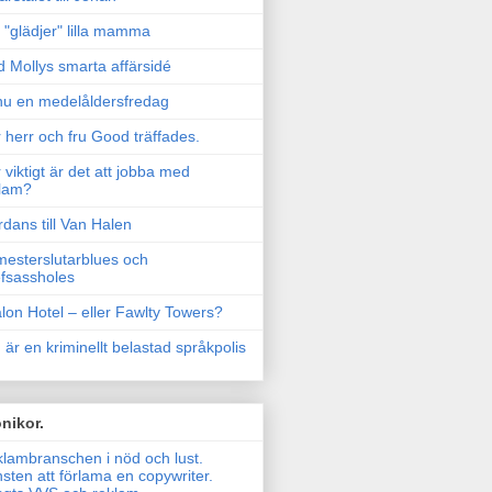
"glädjer" lilla mamma
 Mollys smarta affärsidé
u en medelåldersfredag
 herr och fru Good träffades.
 viktigt är det att jobba med
lam?
rdans till Van Halen
esterslutarblues och
fsassholes
lon Hotel – eller Fawlty Towers?
 är en kriminellt belastad språkpolis
nikor.
lambranschen i nöd och lust.
sten att förlama en copywriter.