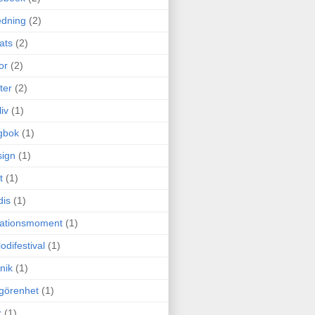
edning
(2)
cats
(2)
or
(2)
ter
(2)
liv
(1)
gbok
(1)
ign
(1)
t
(1)
dis
(1)
itationsmoment
(1)
odifestival
(1)
nik
(1)
görenhet
(1)
r
(1)