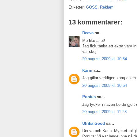
Etiketter:
GOSS
,
Reklam
13 kommentarer:
Deeva
sa...
Me like a lot!
Jag fick tänka ett extra varv i
var skoj.
20 augusti 2009 kl. 10:54
Karin
sa...
Jag gillar verkligen kampanjen
20 augusti 2009 kl. 10:54
Pontus
sa...
Jag tycker ni även borde gjort et
20 augusti 2009 kl. 11:28
Ulrika Good
sa...
Deeva och Karin: Mycket roligt
Ponuts: Vi var länge inne på de