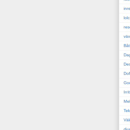
inr
lol
res
väx
Båt
Da
Des
Dof
Go
Irr
Mel
Tek
Väl
dju