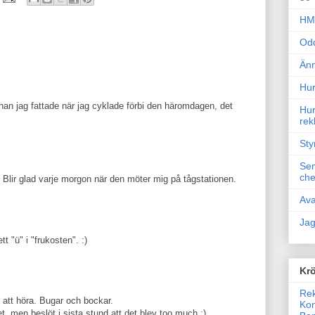
HM 
Odd
Änn
Hur
nnan jag fattade när jag cyklade förbi den häromdagen, det
Hur
rek
Sty
Sem
che
. Blir glad varje morgon när den möter mig på tågstationen.
Ava
Jag
t "ü" i "frukosten". :)
Krö
Rek
 att höra. Bugar och bockar.
Kon
t, men beslöt i sista stund att det blev too much :).