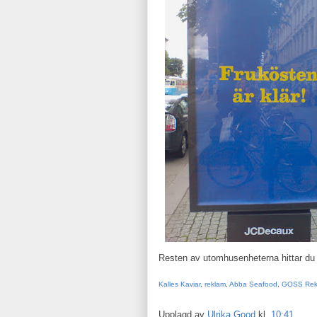
Resten av utomhusenheterna hittar d
Kalles Kaviar
,
reklam
,
Abba Seafood
,
GOSS Rek
Upplagd av
Ulrika Good
kl.
10:41