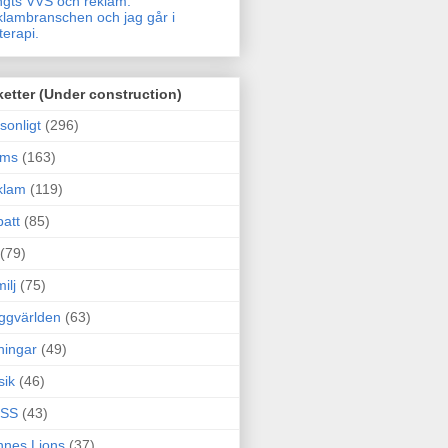
gts VVS och reklam.
lambranschen och jag går i
terapi.
ketter (Under construction)
sonligt
(296)
ams
(163)
klam
(119)
att
(85)
(79)
ilj
(75)
ggvärlden
(63)
ningar
(49)
sik
(46)
SS
(43)
nes Lions
(37)