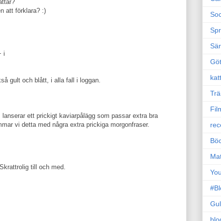
attar?
att förklara? :)
Soc
Sp
Sä
 i
Gö
kat
 gult och blått, i alla fall i loggan.
Trä
Fil
s lanserar ett prickigt kaviarpålägg som passar extra bra
ar vi detta med några extra prickiga morgonfraser.
rec
Böc
Ma
Skrattrolig till och med.
Yo
#B
Gul
blo