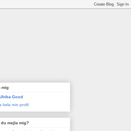
 mig
Ulrika Good
a hela min profil
l du mejla mig?