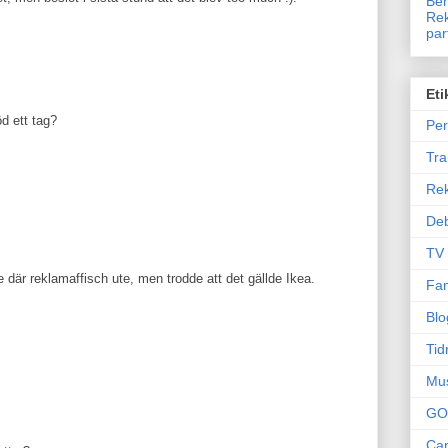
Ben
Rek
par
Eti
d ett tag?
Per
Tr
Re
Deb
TV
 där reklamaffisch ute, men trodde att det gällde Ikea.
Fam
Blo
Tid
Mu
GO
Can