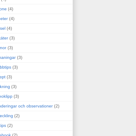
one
(4)
eter
(4)
sel
(4)
äter
(3)
mor
(3)
maningar
(3)
bbtips
(3)
ept
(3)
ckning
(3)
eoklipp
(3)
deringar och observationer
(2)
eckling
(2)
tips
(2)
ebook
(2)