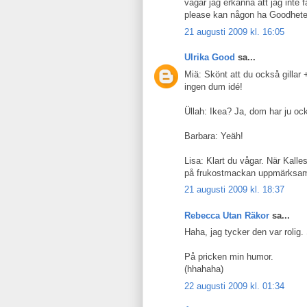
vågar jag erkänna att jag inte f
please kan någon ha Goodheten 
21 augusti 2009 kl. 16:05
Ulrika Good
sa...
Miä: Skönt att du också gillar +
ingen dum idé!
Üllah: Ikea? Ja, dom har ju också
Barbara: Yeäh!
Lisa: Klart du vågar. När Kalle
på frukostmackan uppmärksamm
21 augusti 2009 kl. 18:37
Rebecca Utan Räkor
sa...
Haha, jag tycker den var rolig. 
På pricken min humor.
(hhahaha)
22 augusti 2009 kl. 01:34