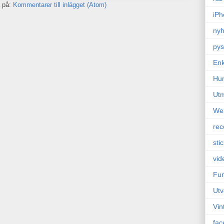
 på:
Kommentarer till inlägget (Atom)
iPh
nyh
pys
Enk
Hu
Ut
We
rec
sti
vid
Fun
Utv
Vin
fac