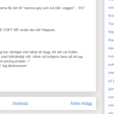
ren
rerna får det till "samma grej som två hål i väggen"... Eh?
Krö
Twi
SE COPY ME skulle det stå! Hoppsan.
Nöj
Ra
kän
ag har nämligen inte fattat ett dugg. Att det var Kalles
mo
od fullständigt still, vilket väl troligtvis beror på att jag
en prickig produkt..?
poli
g! Jag återkommer!
int
jul
jäm
mo
Startsida
Äldre inlägg
sm
hår