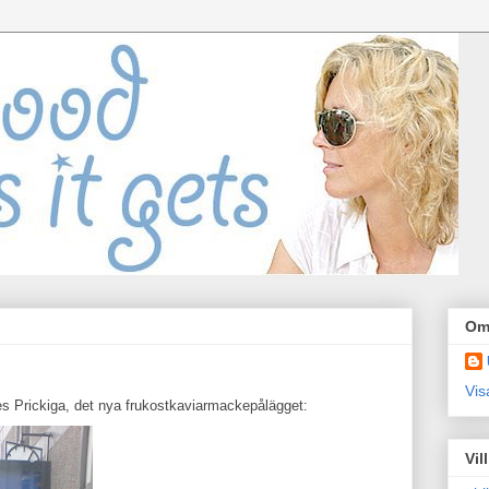
Om
Vis
es Prickiga, det nya frukostkaviarmackepålägget:
Vil