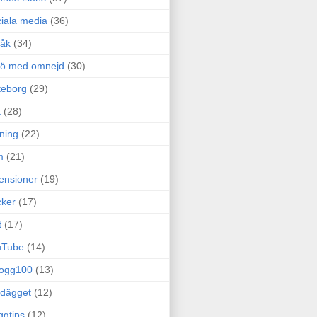
iala media
(36)
råk
(34)
rö med omnejd
(30)
teborg
(29)
t
(28)
ning
(22)
m
(21)
ensioner
(19)
ker
(17)
t
(17)
uTube
(14)
logg100
(13)
dägget
(12)
ggtips
(12)