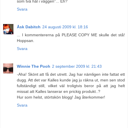
som två hål i väggen"... Eh?
Svara
Åsk Dabitch
24 augusti 2009 kl. 18:16
... I kommentererna på PLEASE COPY ME skulle det stå!
Hoppsan.
Svara
Winnie The Pooh
2 september 2009 kl. 21:43
-Aha! Skönt att få det utrett. Jag har nämligen inte fattat ett
dugg. Att det var Kalles kunde jag ju räkna ut, men sen stod
fullständigt still, vilket väl troligtvis beror på att jag helt
missat att Kalles lanserar en prickig produkt..?
Hur som helst, störtskön blogg! Jag återkommer!
Svara