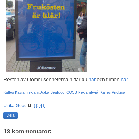
Resten av utomhusenheterna hittar du
här
och filmen
här
.
Kalles Kaviar
,
reklam
,
Abba Seafood
,
GOSS Reklambyrå
,
Kalles Prickiga
Ulrika Good
kl.
10:41
Dela
13 kommentarer: