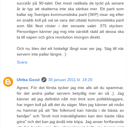
succéår på 90-talet. Det mest radikala de tyckt på senare
år är typ att skatterna inte ska sänkas mer. Ett parti som
kallar sig Sveriges kommunistiska parti (SKP) visar sig efter
en snabb koll på val.se vara det uttalat kommunistiska parti
som fått flest röster i det senaste valet: 375 stycken.
Personligen känner jag mig inte särskilt rädd att dessa ska
ta till vapen och göra revolution imorgon direkt.
Och nu blev det ett hiskeligt långt svar ser jag. Säg till när
servern inte pallar längre. :)
Svara
Ulrika Good
30 januari 2011 kl. 18:20
Agnes: För det första tycker jag inte alls att du spammar,
för det andra pallar servern betydlig mer än så ;). Jag
känner att jag definitivt nått min limit som politikbloggare,
har ingen koll på allt det du säger. Men jag känner att nivån
nu hamnat på att "lite folkmord kan hända i de bästa av
familjer" och "brott mot mänskligheten kan den bäste råka
göra" och det kan jag ändå inte köpa. Jag anser fortfarande