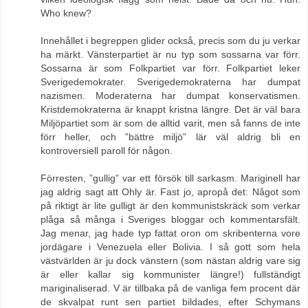
Who knew?
Innehållet i begreppen glider också, precis som du ju verkar
ha märkt. Vänsterpartiet är nu typ som sossarna var förr.
Sossarna är som Folkpartiet var förr. Folkpartiet leker
Sverigedemokrater. Sverigedemokraterna har dumpat
nazismen. Moderaterna har dumpat konservatismen.
Kristdemokraterna är knappt kristna längre. Det är väl bara
Miljöpartiet som är som de alltid varit, men så fanns de inte
förr heller, och ”bättre miljö” lär väl aldrig bli en
kontroversiell paroll för någon.
Förresten, ”gullig” var ett försök till sarkasm. Mariginell har
jag aldrig sagt att Ohly är. Fast jo, apropå det: Något som
på riktigt är lite gulligt är den kommunistskräck som verkar
plåga så många i Sveriges bloggar och kommentarsfält.
Jag menar, jag hade typ fattat oron om skribenterna vore
jordägare i Venezuela eller Bolivia. I så gott som hela
västvärlden är ju dock vänstern (som nästan aldrig vare sig
är eller kallar sig kommunister längre!) fullständigt
mariginaliserad. V är tillbaka på de vanliga fem procent där
de skvalpat runt sen partiet bildades, efter Schymans