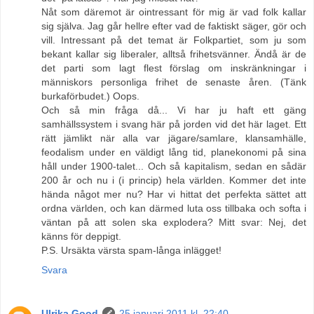
Nåt som däremot är ointressant för mig är vad folk kallar
sig själva. Jag går hellre efter vad de faktiskt säger, gör och
vill. Intressant på det temat är Folkpartiet, som ju som
bekant kallar sig liberaler, alltså frihetsvänner. Ändå är de
det parti som lagt flest förslag om inskränkningar i
människors personliga frihet de senaste åren. (Tänk
burkaförbudet.) Oops.
Och så min fråga då... Vi har ju haft ett gäng
samhällssystem i svang här på jorden vid det här laget. Ett
rätt jämlikt när alla var jägare/samlare, klansamhälle,
feodalism under en väldigt lång tid, planekonomi på sina
håll under 1900-talet... Och så kapitalism, sedan en sådär
200 år och nu i (i princip) hela världen. Kommer det inte
hända något mer nu? Har vi hittat det perfekta sättet att
ordna världen, och kan därmed luta oss tillbaka och softa i
väntan på att solen ska explodera? Mitt svar: Nej, det
känns för deppigt.
P.S. Ursäkta värsta spam-långa inlägget!
Svara
Ulrika Good
25 januari 2011 kl. 22:40