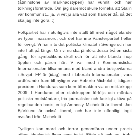
(åtminstone av marknadstypen) har vunnit, och har
tolkningsföreträde. Om jag däremot skulle förneka att Stalin
var kommunist... ja, vi vet ju alla vad som händer då, så det
ska jag inte göra! ;)
Folkpartiet har naturligtvis inte ställt till med något elände
av typen massmord, och det har inte Vänsterpartiet heller
för övrigt. Vi har inte det politiska klimatet i Sverige och har
inte haft på länge. Om vi nu ska jämföra dessa två en sista
gång, för symbolikens skull och för att inte blanda ihop
äpplen och päron här: V var med i Kommunistiska
Internationalen tillsammans med bland andra bolsjevikerna
i Sovjet. FP är (idag) med i Liberala Internationalen, vars
ordförande fram till nyligen var Roberto Micheletti, tidigare
president i Honduras som kom till makten via en militärkupp
2009. I Honduras efter statskuppen förföljs och mördas
politiska motståndare, fria journalister och fackligt aktiva på
regelbunden basis, enligt Amnesty. Micheletti är liberal. Jan
Björklund är också liberal, och har inte offentligt tagit
avstånd från Micheletti.
Tydligen kan mord och terror genomföras under precis
vilken ideologisk flagg som helst. Både då och nu. Huh.