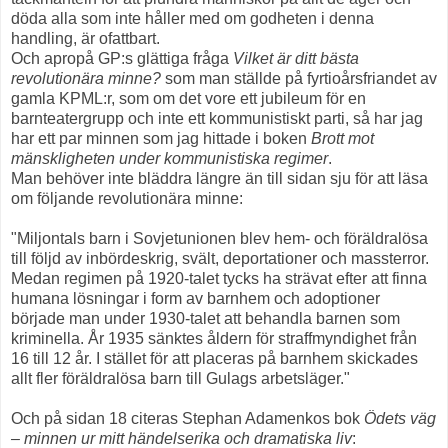
döda alla som inte håller med om godheten i denna
handling, är ofattbart.
Och apropå GP:s glättiga fråga
Vilket är ditt bästa
revolutionära minne?
som man ställde på fyrtioårsfriandet av
gamla KPML:r, som om det vore ett jubileum för en
barnteatergrupp och inte ett kommunistiskt parti, så har jag
har ett par minnen som jag hittade i boken
Brott mot
mänskligheten under kommunistiska regimer
.
Man behöver inte bläddra längre än till sidan sju för att läsa
om följande revolutionära minne:
"Miljontals barn i Sovjetunionen blev hem- och föräldralösa
till följd av inbördeskrig, svält, deportationer och massterror.
Medan regimen på 1920-talet tycks ha strävat efter att finna
humana lösningar i form av barnhem och adoptioner
började man under 1930-talet att behandla barnen som
kriminella. År 1935 sänktes åldern för straffmyndighet från
16 till 12 år. I stället för att placeras på barnhem skickades
allt fler föräldralösa barn till Gulags arbetsläger."
Och på sidan 18 citeras Stephan Adamenkos bok
Ödets väg
– minnen ur mitt händelserika och dramatiska liv
: