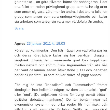
grundtanke - att göra tillvaron bättre för anhängarna. I det
ena fallet en redan privilegierad grupp som kallar sig arier
som anser sig vara värd mer än andra, i det andra fallet en
grupp som anser som vara underprivilegierade och kallar
sig arbetare som anser sig vara mer värdefulla än andra.
Svara
Agnes
23 januari 2011 kl. 18:03
Försenad kommentar: Den här frågan om vad olika partier
och deras företrädare kallar sig har verkligen dragits i
långbänk. Likaså den i varierande grad lösa kopplingen
mellan nazism och kommunism. Argumenten från alla håll
har varit desamma sedan åtminstone 1990 och debatten
börjar bli lite trött. Du som brukar skriva så piggt annars!
För mig är inte "kapitalism" och "kommunism" främst
ideologier, inte heller är någon av dem automatiskt "god"
eller "ond". (De adjektiven känns för övrigt också trötta i
politiska debattsammanhang.) De är benämningar på
ekonomiska system med olika regler för hur makt och
välstånd i ett samhälle fördelas. Snälla och moraliskt