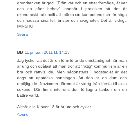
grundtanken är god. “Från var och en efter förmåga, åt var
och en efter behov” innebär i praktiken att det är
ekonomiskt rationellt att mörka sin kompetens och förmåga
och haussa sina fel, brister och svagheter. Det är vidrigt.
IMNSHO
Svara
BB
11 januari 2011 kl. 14:13
Jag tycker att det är en förmildrande omständighet när man
är ung och opåläst att man tror att "riktig" kommunism är en
bra och rättvis idé. Men någonstans i högstadiet är det
dags att upptäcka sanningen. Att den är en dum och
omöjlig idé. Nazismen däremot är vidrig från första till sista
sekund. Där finns inte ens den förljugna tanken om en
bättre värld.
Alltså: alla K över 18 år är ute och cyklar.
Svara