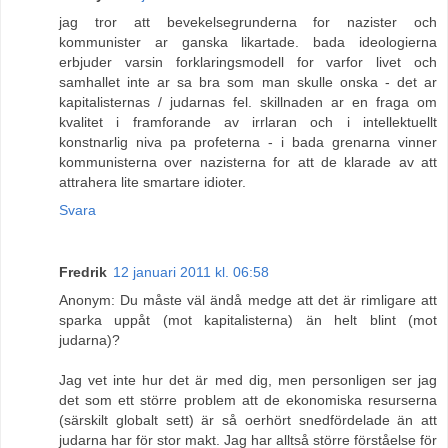
jag tror att bevekelsegrunderna for nazister och
kommunister ar ganska likartade. bada ideologierna
erbjuder varsin forklaringsmodell for varfor livet och
samhallet inte ar sa bra som man skulle onska - det ar
kapitalisternas / judarnas fel. skillnaden ar en fraga om
kvalitet i framforande av irrlaran och i intellektuellt
konstnarlig niva pa profeterna - i bada grenarna vinner
kommunisterna over nazisterna for att de klarade av att
attrahera lite smartare idioter.
Svara
Fredrik
12 januari 2011 kl. 06:58
Anonym: Du måste väl ändå medge att det är rimligare att
sparka uppåt (mot kapitalisterna) än helt blint (mot
judarna)?
Jag vet inte hur det är med dig, men personligen ser jag
det som ett större problem att de ekonomiska resurserna
(särskilt globalt sett) är så oerhört snedfördelade än att
judarna har för stor makt. Jag har alltså större förståelse för