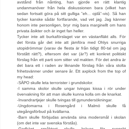
avstånd från nånting, han gjorde en rätt klantig
undanmanöver från hela diskussionen bara (vilket han
sedan fortsatt göra på sitt gulliga ”eh... ojdå”-vis). Så han
tycker kanske sådär fortfarande, vad vet jag. Jag känner
honom inte personligen, bryr mig bara marginellt om hans
privata åsikter och är inget fan heller.
Tycker inte att burkaförslaget var en västanfläkt alls. För
det första går det inte att jämföra med Ohlys snurriga
utopidrömmar (varav de flesta är från tidigt 80-tal om jag
förstått rätt?), eftersom det var (är?) ett konkret politiskt
förslag från ett parti som sitter vid makten. För det andra är
det bara ett i raden av liknande förslag från våra stolta
frihetsvänner under senare år. Ett axplock from the top of
my head:
-SÄPO skulle leta terrorister i grundskolor.
-I samma skolor skulle ungar tvingas kissa i rör under
övervakning för att man skulle kunna kolla om de knarkat.
-Invandrartjejer skulle tvingas till gynundersökningar.
-Ungdomarna i Rosengård i Malmö skulle få
utegångsförbud på kvällarna.
-Barn skulle förbjudas använda sina modersmål i skolan
(om det inte var svenska förstås).
-Godkänt språktest skulle krävas för svenskt