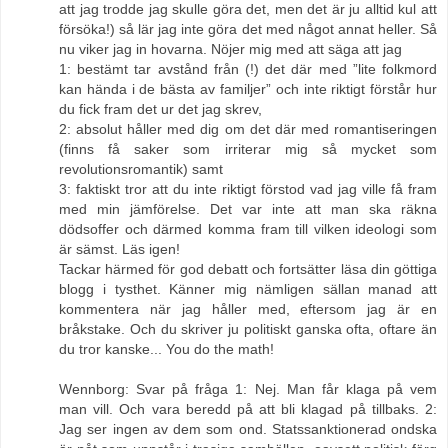
att jag trodde jag skulle göra det, men det är ju alltid kul att
försöka!) så lär jag inte göra det med något annat heller. Så
nu viker jag in hovarna. Nöjer mig med att säga att jag
1: bestämt tar avstånd från (!) det där med ”lite folkmord
kan hända i de bästa av familjer” och inte riktigt förstår hur
du fick fram det ur det jag skrev,
2: absolut håller med dig om det där med romantiseringen
(finns få saker som irriterar mig så mycket som
revolutionsromantik) samt
3: faktiskt tror att du inte riktigt förstod vad jag ville få fram
med min jämförelse. Det var inte att man ska räkna
dödsoffer och därmed komma fram till vilken ideologi som
är sämst. Läs igen!
Tackar härmed för god debatt och fortsätter läsa din göttiga
blogg i tysthet. Känner mig nämligen sällan manad att
kommentera när jag håller med, eftersom jag är en
bråkstake. Och du skriver ju politiskt ganska ofta, oftare än
du tror kanske... You do the math!
Wennborg: Svar på fråga 1: Nej. Man får klaga på vem
man vill. Och vara beredd på att bli klagad på tillbaks. 2:
Jag ser ingen av dem som ond. Statssanktionerad ondska