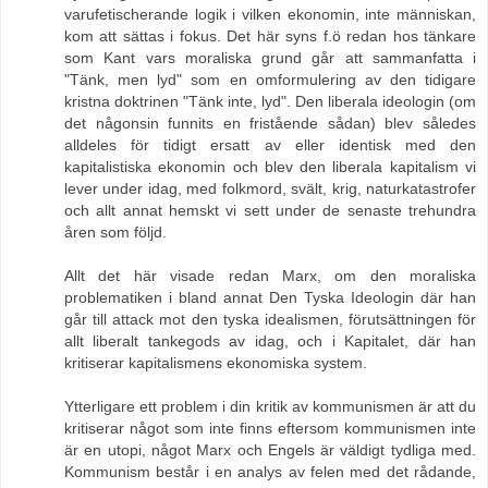
varufetischerande logik i vilken ekonomin, inte människan,
kom att sättas i fokus. Det här syns f.ö redan hos tänkare
som Kant vars moraliska grund går att sammanfatta i
"Tänk, men lyd" som en omformulering av den tidigare
kristna doktrinen "Tänk inte, lyd". Den liberala ideologin (om
det någonsin funnits en fristående sådan) blev således
alldeles för tidigt ersatt av eller identisk med den
kapitalistiska ekonomin och blev den liberala kapitalism vi
lever under idag, med folkmord, svält, krig, naturkatastrofer
och allt annat hemskt vi sett under de senaste trehundra
åren som följd.
Allt det här visade redan Marx, om den moraliska
problematiken i bland annat Den Tyska Ideologin där han
går till attack mot den tyska idealismen, förutsättningen för
allt liberalt tankegods av idag, och i Kapitalet, där han
kritiserar kapitalismens ekonomiska system.
Ytterligare ett problem i din kritik av kommunismen är att du
kritiserar något som inte finns eftersom kommunismen inte
är en utopi, något Marx och Engels är väldigt tydliga med.
Kommunism består i en analys av felen med det rådande,