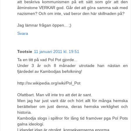
att beskriva kommunismen på ett sätt som gör att den
åtminstone VERKAR god. Går det att göra samma sak med
nazismen? Och om inte, vad beror den här skillnaden på?
Jag lämnar frågan öppen... ;)
Svara
Tootsie
11 januari 2011 kl. 19:51
Ta en titt på vad Pol Pot gjorde...
Under 3 år och 8 månader utrotade han nästan en
fjärdedel av Kambodjas befolkning!
http://sv.wikipedia.org/wiki/Pol_Pot
Ofattbart. Man vill inte tro att det är sant.
Men jag har just varit där och hört allt för många hemska
berättelser om just denna, deras hemska verklighet och
historia.
Kambodja slogs i spillror för lång tid framöver pga Pol Pots
galna ideologi.
Lidandet idag är otroligt, konsekvenserna enorma.