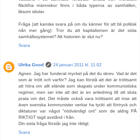
fläckfria människor finns i båda typerna av samhällen,
liksom idioter.
Fråga (att kanske svara på om du känner för att bli politisk
nån mer gång): Tror du att kapitalismen är det sista
samhällssystemet? Att historien är slut nu?
Svara
Ulrika Good
24 januari 2011 kl. 11:02
Agnes: Jag har funderat mycket på det du skrev. Vad är det
som är trött och varför? Jag kan förstå att det är tröttsamt
att höra om allt elände som skapats under kommunistiska
regimer, men ser inte att det är en anledning till att sluta
prata om det. Det måste också vara tröttsamt att inse att
även svenska kommunister verkar ha tyckt att förtryck och
diktaturer var något "nödvändigt ont" som de aldrig PÅ
RIKTIGT tagit avstånd i från.
Din sista fråga förstår jag inte riktigt.
Svara