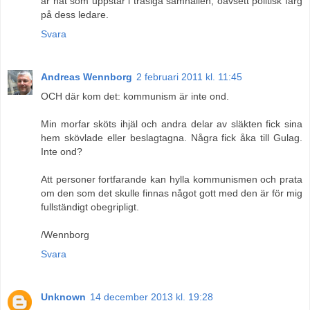
är nåt som uppstår i trasiga samhällen, oavsett politisk färg
på dess ledare.
Svara
Andreas Wennborg
2 februari 2011 kl. 11:45
OCH där kom det: kommunism är inte ond.
Min morfar sköts ihjäl och andra delar av släkten fick sina
hem skövlade eller beslagtagna. Några fick åka till Gulag.
Inte ond?
Att personer fortfarande kan hylla kommunismen och prata
om den som det skulle finnas något gott med den är för mig
fullständigt obegripligt.
/Wennborg
Svara
Unknown
14 december 2013 kl. 19:28