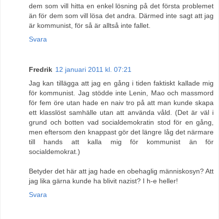
dem som vill hitta en enkel lösning på det första problemet
än för dem som vill lösa det andra. Därmed inte sagt att jag
är kommunist, för så är alltså inte fallet.
Svara
Fredrik
12 januari 2011 kl. 07:21
Jag kan tillägga att jag en gång i tiden faktiskt kallade mig
för kommunist. Jag stödde inte Lenin, Mao och massmord
för fem öre utan hade en naiv tro på att man kunde skapa
ett klasslöst samhälle utan att använda våld. (Det är väl i
grund och botten vad socialdemokratin stod för en gång,
men eftersom den knappast gör det längre låg det närmare
till hands att kalla mig för kommunist än för
socialdemokrat.)
Betyder det här att jag hade en obehaglig människosyn? Att
jag lika gärna kunde ha blivit nazist? I h-e heller!
Svara