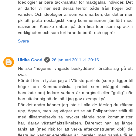
Ideologier är bara täckmantlar för maktgalna individer. Det
är därför vi har sett deras terror både från höger och
vänster. Och ideologier är som varumärken, där det är mer
pk att prata nostalgiskt kring kommunismen jämfört med
nazismen. Kanske enbart på den fina teori som sprack i
verkligheten och som fortfarande berör och upprör.
Svara
Ulrika Good
26 januari 2011 kl. 20:16
Nu ska "högerns ivrigaste beskyddare" försöka sig på ett
svar.
För det första tycker jag att Vänsterpartiets (som ju ligger till
höger om Kommunistiska partiet som inlägget initialt
handlade om) ledare varken är marginell eller "gullig" när
han uttalar sig på det sätt jag gav exempel på.
För det andra känner jag inte till alla de förslag du räknar
upp, Agnes, men jag vägrar att se att Folkpartister ställt till
med tillnärmelsevis så mycket elände som kommunister
har, därav västanfläktsliknelsen. Däremot har jag länge
tänkt att (med risk för att verka efterkonstruerat klok) de
flesta jag känner egentligen är liberaler, men ganska få är