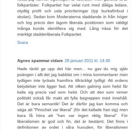
folkpartister. Folkpartiet har velat runt med dåliga ledare,
otydlig profil och usla prioriteringar (typ burkaförbud i
skolan). Sedan kom Moderaterna sladdande in från höger
och tog precis den lagom liberala positionen som väldigt
många kunde identifiera sig med. Lång näsa för det
märkligt sladderliberala Folkpartiet.
Svara
Agnes spammar vidare
28 januari 2011 kl. 14:40
Hade tänkt ge upp det här men... nu gav du mig själv
poängen i allt det jag babblat om i mina kommentarer men
tydligen inte lyckats framföra tillräckligt tydligt: Att ordens
betydelser inte ligger fast. Att vilken galning som helst får
kalla sig precis vad som helst. Och att den som vinner
politiskt också får makt att fylla begreppen med innehåll.
Det är bara semantik! Det är därför jag kan komma och
säga att ”Pinochet var liberal” (för det kallade han sig) men
bara få höra att ”han var ingen riktig liberal”. För
liberalismen är god och fin, det är bestämt. Det finns i
definitionen av ordet i våra huvuden, för liberalismen