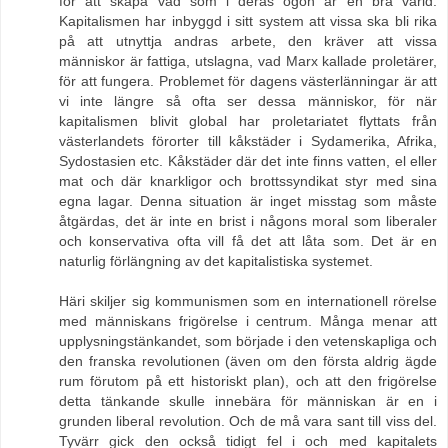
för att skapa vad som i deras ögon är en bra värld.
Kapitalismen har inbyggd i sitt system att vissa ska bli rika
på att utnyttja andras arbete, den kräver att vissa
människor är fattiga, utslagna, vad Marx kallade proletärer,
för att fungera. Problemet för dagens västerlänningar är att
vi inte längre så ofta ser dessa människor, för när
kapitalismen blivit global har proletariatet flyttats från
västerlandets förorter till kåkstäder i Sydamerika, Afrika,
Sydostasien etc. Kåkstäder där det inte finns vatten, el eller
mat och där knarkligor och brottssyndikat styr med sina
egna lagar. Denna situation är inget misstag som måste
åtgärdas, det är inte en brist i någons moral som liberaler
och konservativa ofta vill få det att låta som. Det är en
naturlig förlängning av det kapitalistiska systemet.
Häri skiljer sig kommunismen som en internationell rörelse
med människans frigörelse i centrum. Många menar att
upplysningstänkandet, som började i den vetenskapliga och
den franska revolutionen (även om den första aldrig ägde
rum förutom på ett historiskt plan), och att den frigörelse
detta tänkande skulle innebära för människan är en i
grunden liberal revolution. Och de må vara sant till viss del.
Tyvärr gick den också tidigt fel i och med kapitalets