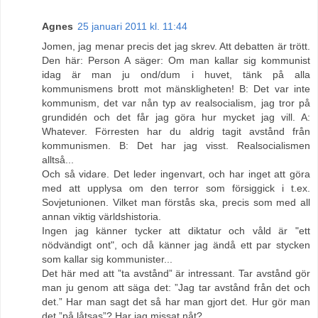
Agnes
25 januari 2011 kl. 11:44
Jomen, jag menar precis det jag skrev. Att debatten är trött.
Den här: Person A säger: Om man kallar sig kommunist
idag är man ju ond/dum i huvet, tänk på alla
kommunismens brott mot mänskligheten! B: Det var inte
kommunism, det var nån typ av realsocialism, jag tror på
grundidén och det får jag göra hur mycket jag vill. A:
Whatever. Förresten har du aldrig tagit avstånd från
kommunismen. B: Det har jag visst. Realsocialismen
alltså...
Och så vidare. Det leder ingenvart, och har inget att göra
med att upplysa om den terror som försiggick i t.ex.
Sovjetunionen. Vilket man förstås ska, precis som med all
annan viktig världshistoria.
Ingen jag känner tycker att diktatur och våld är "ett
nödvändigt ont", och då känner jag ändå ett par stycken
som kallar sig kommunister...
Det här med att ”ta avstånd” är intressant. Tar avstånd gör
man ju genom att säga det: ”Jag tar avstånd från det och
det.” Har man sagt det så har man gjort det. Hur gör man
det ”på låtsas”? Har jag missat nåt?