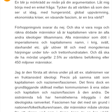
En blir ju mörkrädd av nivån på din argumentation. Låt mig
börja med en enkel fråga: Tycker du att världen så som den
ser ut idag, med hungersnöd, global uppvärmning,
ekonomiska kriser, en växande fascism, är en bra värld?
Förhoppningsvis svarar du nej. Och ska vi vara noga och
räkna dödade människor så är kapitalismen värre än alla
andra ideologier tillsammans. Alla människor som dött i
imperialismens och kapitalismens namn, i krig, svält,
slavhandel etc. går utöver till och med mongolernas
härjningar under tolv- och trettonhundratalen. Och då ska
de ha mördat ungefär 2.5% av världens befolkning eller
450 miljoner människor.
Jag är den första att skriva under på att ex. stalinismen var
en fruktansvärd ideologi. Precis på samma sätt som
kapitalismen och nazismen/fascismen. Det finns dock en
grundläggande skillnad mellan kommunismen å ena sidan
och kapitalism och nazism/fascism å den andra. De
sistnämnda två har hemskheterna inbyggda i det
ideologiska ramverket. Fascismen har det med sin grund i
nationen/folket/kulturen/rasen, där människor måste utrotas