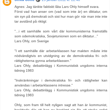
Agnes: Jag tänkte faktiskt låta Lars Ohly himself svara.
Först vad han anser om (vad som inte är) en diktatur, om
sin syn på demokrati och sist hur man gör när man inte inte
tar avstånd på riktigt:
"...i ett samhälle som vårt där kommunisterna framställs
som odemokratiska, Sovjetunionen som en diktatur..."
Lars Ohly, om Sverige
"I ett samhälle där arbetarklassen har makten måste inte
nödvändigtvis en utvidgning av de demokratiska fri- och
rättigheterna gynna arbetarklassen."
Lars Ohly, debattinlägg i Kommunistisk ungdoms interna
tidning 1983
"Inskränkningar i demokratiska fri- och rättigheter kan
användas i arbetarklassens intresse."
Lars Ohly, debattinlägg i Kommunistisk ungdoms interna
tidning 1983
Ohly, som fram till helt nyligen sagt att han är kommunist,
berättade där att han nu bestämt sig för att stryka ordet